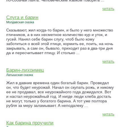
по-собачьи лаять. Человеческим языком говорить ...
читать
Слуга и барин
Молдавская сказка
Сказывают, жил когда-то барин, и было у него множество
птичников, а в них несметное количество кур и уток, и
гусей. Нанял себе барин слугу, чтоб было кому
заботиться о всей этой птице, кормить ее, поить, на ночь
закрывать, а сам он, бывало, приходит раз в два-три дня
да и пересчитывает птицу. И столько ...
читать
Барин-лихоимец
Латышская сказка
Жил в давние времена один богатый барин. Проведал
он, что будет неурожай. Начал он скупать рожь, и никому
ее не продавал, все неурожайного года дожидался. Вот
и настал неурожайный год. И нигде люди хлеба достать
не могут, только у богатого барина. А тот уже полтора
рубля за меру заламывает. А неподалеку ...
читать
Как барина проучили