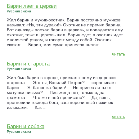
Барин лает в церкви
Русская сказка
Жил барин и мужик-охотник. Барин постоянно мужиков
называл: «Ну, эти дураки!» Охотник не перечил барину.
Вот однажды поехал барин в церковь, и попадается ему
охотник, тоже в церковь шел. Барин едет, а охотник идет
с коляской рядом, и говорят между собой. Охотник
сказал: — Барин, моя сучка принесла щенят. ...
читать
Барин и староста
Русская сказка
Жил-был барин в городе; приехал к нему из деревни
староста. — Это ты, Василий Петров? — спрашивает
барин. — Я, батюшка-барин! — Не привез ли ты от
матушки письма? — Письмеца нет, только одна
грамотка. — Что же в ней прописано? — Да, вишь,
прогневили господа бога, ваш перочинный ножичек
изломали. — Как ...
читать
Барин и собака
Русская сказка