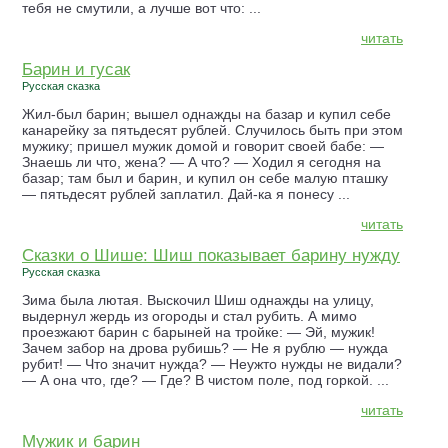
тебя не смутили, а лучше вот что: ...
читать
Барин и гусак
Русская сказка
Жил-был барин; вышел однажды на базар и купил себе
канарейку за пятьдесят рублей. Случилось быть при этом
мужику; пришел мужик домой и говорит своей бабе: —
Знаешь ли что, жена? — А что? — Ходил я сегодня на
базар; там был и барин, и купил он себе малую пташку
— пятьдесят рублей заплатил. Дай-ка я понесу ...
читать
Сказки о Шише: Шиш показывает барину нужду
Русская сказка
Зима была лютая. Выскочил Шиш однажды на улицу,
выдернул жердь из огороды и стал рубить. А мимо
проезжают барин с барыней на тройке: — Эй, мужик!
Зачем забор на дрова рубишь? — Не я рублю — нужда
рубит! — Что значит нужда? — Неужто нужды не видали?
— А она что, где? — Где? В чистом поле, под горкой. ...
читать
Мужик и барин