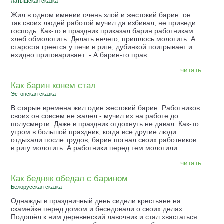
Латышская сказка
Жил в одном имении очень злой и жестокий барин: он
так своих людей работой мучил да избивал, не приведи
господь. Как-то в праздник приказал барин работникам
хлеб обмолотить. Делать нечего, пришлось молотить. А
староста греется у печи в риге, дубинкой поигрывает и
ехидно приговаривает: - А барин-то прав: ...
читать
Как барин конeм стал
Эстонская сказка
В старые времена жил один жестокий барин. Работников
своих он совсем не жалел - мучил их на работе до
полусмерти. Даже в праздник отдохнуть не давал. Как-то
утром в большой праздник, когда все другие люди
отдыхали после трудов, барин погнал своих работников
в ригу молотить. А работники перед тем молотили...
читать
Как бедняк обедал с барином
Белорусская сказка
Однажды в праздничный день сидели крестьяне на
скамейке перед домом и беседовали о своих делах.
Подошёл к ним деревенский лавочник и стал хвастаться: