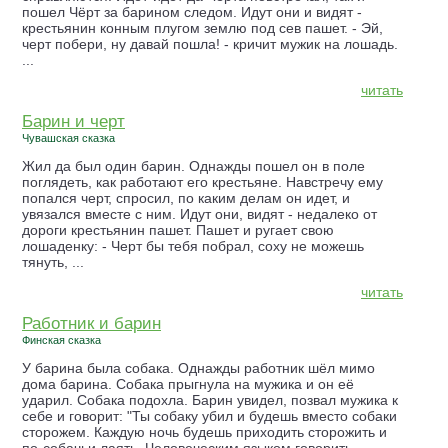
пошел Чёрт за барином следом. Идут они и видят -
крестьянин конным плугом землю под сев пашет. - Эй,
черт побери, ну давай пошла! - кричит мужик на лошадь.
...
читать
Барин и черт
Чувашская сказка
Жил да был один барин. Однажды пошел он в поле
поглядеть, как работают его крестьяне. Навстречу ему
попался черт, спросил, по каким делам он идет, и
увязался вместе с ним. Идут они, видят - недалеко от
дороги крестьянин пашет. Пашет и ругает свою
лошаденку: - Черт бы тебя побрал, соху не можешь
тянуть, ...
читать
Работник и барин
Финская сказка
У барина была собака. Однажды работник шёл мимо
дома барина. Собака прыгнула на мужика и он её
ударил. Собака подохла. Барин увидел, позвал мужика к
себе и говорит: "Ты собаку убил и будешь вместо собаки
сторожем. Каждую ночь будешь приходить сторожить и