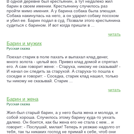
В одной деревне был крестьянин, а тут недалеко жил
барин в своем имении. Крестьянину случилось раз
пройти мимо имения. А у барина собака была злющая.
Собака накинулась на него, а он ударил собаку посохом
и убил ее. Барин подал в суд. Позвали этого крестьянина
судиться с барином. И вот когда пришли в ...
читать
Барин и мужик
Русская сказка
Поехал старик в поле пахать и выпахал клад денег,
много золота - целый воз. Привез клад домой и спрятал
его. А сам говорит жене: - Старуха, никому не сказывай! -
И начал он следить за старухой. А старуха-то пошла к
соседке и говорит: - Соседка, старик клад нашел, только
ты никому не сказывай. Старик ...
читать
Барин и жена
Русская сказка
Жил-был старый барин, а у него была жена и молода, и
собой хороша. Случилось этому барину куда-то уехать
далеко. Он боится, как бы жена его не стала с кем... и
говорит: - Послушай, милая! Теперь я уезжаю надолго от
тебя, так ты никаких господ не примай к себе, чтоб они