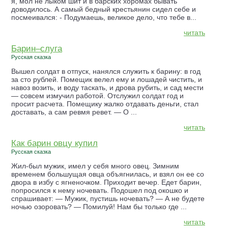
я, мол не лыком шит и в барских хоромах бывать
доводилось. А самый бедный крестьянин сидел себе и
посмеивался: - Подумаешь, великое дело, что тебе в...
читать
Барин–слуга
Русская сказка
Вышел солдат в отпуск, нанялся служить к барину: в год
за сто рублей. Помещик велел ему и лошадей чистить, и
навоз возить, и воду таскать, и дрова рубить, и сад мести
— совсем измучил работой. Отслужил солдат год и
просит расчета. Помещику жалко отдавать деньги, стал
доставать, а сам ревмя ревет. — О ...
читать
Как барин овцу купил
Русская сказка
Жил-был мужик, имел у себя много овец. Зимним
временем большущая овца объягнилась, и взял он ее со
двора в избу с ягненочком. Приходит вечер. Едет барин,
попросился к нему ночевать. Подошел под окошко и
спрашивает: — Мужик, пустишь ночевать? — А не будете
ночью озоровать? — Помилуй! Нам бы только где ...
читать