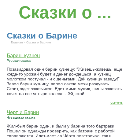
Сказки о ...
Сказки о Барине
Главная
> Сказки о Барине
Барин–кузнец
Русская сказка
Позавидовал один барин кузнецу: “Живешь-живешь, еще
когда-то урожай будет и денег дождешься, а кузнец
молотком постучал - и с деньгами. Дай кузницу заведу!”
Завел барин кузницу, велел лакею мехи раздувать.
Стоит, ждет заказчиков. Едет мимо мужик, шины заказать
хочет на все четыре колеса. - Эй, стой! ...
читать
Чeрт и Барин
Чувашская сказка
Жил-был барин один, и были у барина того бартраки.
Пошел он однажды проверить, как батраки с работой
справляются. Идет-идет да Чёрта повстречал; так и