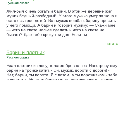
Русская сказка
Жил-был очень богатый барин. В этой же деревне жил
мужик бедный-разбедный. У этого мужика умерла жена и
осталось трое детей. Вот мужик пошёл к барину просить
у него помощи. А барин и говорит мужику: — Скажи мне
— чего на свете нельзя сделать и чего на свете не
бывает? Даю тебе сроку три дня. Если ты ...
читать
Барин и плотник
Русская сказка
Ехал плотник из лесу, толстое бревно вез. Навстречу ему
барин на тройке катит. - Эй, мужик, вороти с дороги! -
Нет, барин, ты вороти. Я с возом, а ты порожняком - тебе
и воротить. Не стал барин много разговаривать, крикнул
кучеру да слуге: - Свалите, ребята, воз с дороги да
всыпьте мужику хорошенько, ...
читать
©
2015 — 2026
info@skazki-o.ru