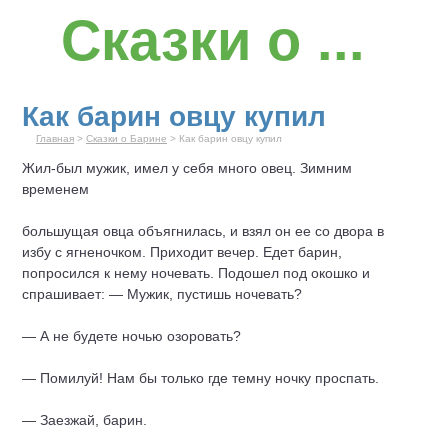
Сказки о ...
Как барин овцу купил
Главная
>
Сказки о Барине
> Как барин овцу купил
Жил-был мужик, имел у себя много овец. Зимним
временем
большущая овца объягнилась, и взял он ее со двора в
избу с ягненочком. Приходит вечер. Едет барин,
попросился к нему ночевать. Подошел под окошко и
спрашивает: — Мужик, пустишь ночевать?
— А не будете ночью озоровать?
— Помилуй! Нам бы только где темну ночку проспать.
— Заезжай, барин.