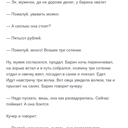
— Эх, мужичок, да не дороже денег; у барина хватит.
— Пожалуй, уважить можно.
— А сколько она стоит?
— Пятьсот рублей.
— Помилуй, много! Возьми три сотенки.
Ну, мужик согласился, продал. Барин ночь переночевал,
на зорьке встал и в путь собрался; хозяину три сотенки
отдал и овечку взял, посадил в санки и поехал. Едет.
Идут навстречу три волка. Вот овца увидела волков, так и
прыгает на санях. Барин говорит кучеру:
— Надо пускать: вишь, она как раззадорилась. Сейчас
поймает. А она боится.
Кучер и говорит: