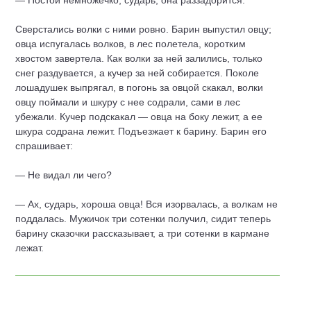
— Постой немножечко, сударь, она раззадорится.
Сверстались волки с ними ровно. Барин выпустил овцу;
овца испугалась волков, в лес полетела, коротким
хвостом завертела. Как волки за ней залились, только
снег раздувается, а кучер за ней собирается. Поколе
лошадушек выпрягал, в погонь за овцой скакал, волки
овцу поймали и шкуру с нее содрали, сами в лес
убежали. Кучер подскакал — овца на боку лежит, а ее
шкура содрана лежит. Подъезжает к барину. Барин его
спрашивает:
— Не видал ли чего?
— Ах, сударь, хороша овца! Вся изорвалась, а волкам не
поддалась. Мужичок три сотенки получил, сидит теперь
барину сказочки рассказывает, а три сотенки в кармане
лежат.
©
2015 — 2026
info@skazki-o.ru