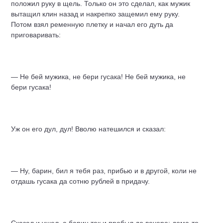
положил руку в щель. Только он это сделал, как мужик
вытащил клин назад и накрепко защемил ему руку.
Потом взял ременную плетку и начал его дуть да
приговаривать:
— Не бей мужика, не бери гусака! Не бей мужика, не
бери гусака!
Уж он его дул, дул! Вволю натешился и сказал:
— Ну, барин, бил я тебя раз, прибью и в другой, коли не
отдашь гусака да сотню рублей в придачу.