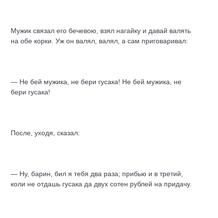
Мужик связал его бечевою, взял нагайку и давай валять
на обе корки. Уж он валял, валял, а сам приговаривал:
— Не бей мужика, не бери гусака! Не бей мужика, не
бери гусака!
После, уходя, сказал:
— Ну, барин, бил я тебя два раза; прибью и в третий,
коли не отдашь гусака да двух сотен рублей на придачу.