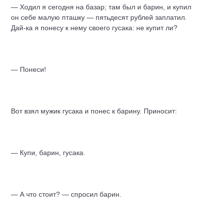
— Ходил я сегодня на базар; там был и барин, и купил
он себе малую пташку — пятьдесят рублей заплатил.
Дай-ка я понесу к нему своего гусака: не купит ли?
— Понеси!
Вот взял мужик гусака и понес к барину. Приносит:
— Купи, барин, гусака.
— А что стоит? — спросил барин.