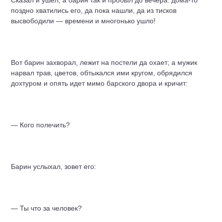
Сказал и ушел, а барин так и пробыл до вечера: дома-то
поздно хватились его, да пока нашли, да из тисков
высвободили — времени и многонько ушло!
Вот барин захворал, лежит на постели да охает; а мужик
нарвал трав, цветов, обтыкался ими кругом, обрядился
дохтуром и опять идет мимо барского двора и кричит:
— Кого полечить?
Барин услыхал, зовет его:
— Ты что за человек?