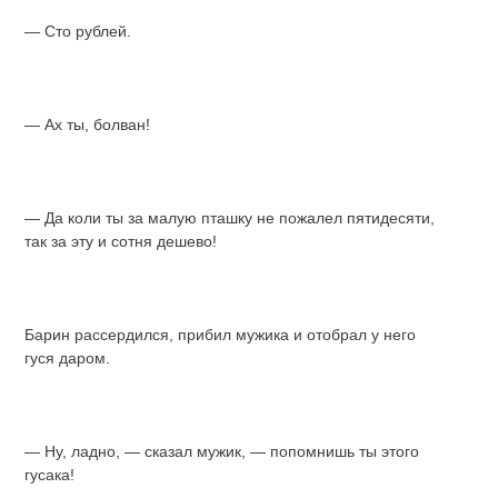
— Сто рублей.
— Ах ты, болван!
— Да коли ты за малую пташку не пожалел пятидесяти,
так за эту и сотня дешево!
Барин
рассердился, прибил мужика и отобрал у него
гуся даром.
— Ну, ладно, — сказал мужик, — попомнишь ты этого
гусака!