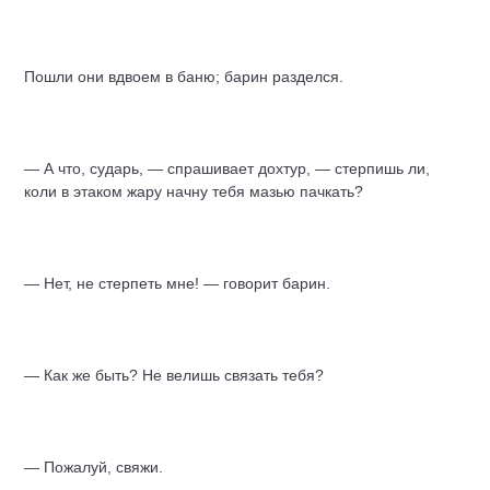
Пошли они вдвоем в баню; барин разделся.
— А что, сударь, — спрашивает дохтур, — стерпишь ли,
коли в этаком жару начну тебя мазью пачкать?
— Нет, не стерпеть мне! — говорит барин.
— Как же быть? Не велишь связать тебя?
— Пожалуй, свяжи.