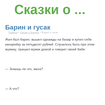
Сказки о ...
Барин и гусак
Главная
>
Сказки о Барине
> Барин и гусак
Жил-был барин; вышел однажды на базар и купил себе
канарейку за пятьдесят рублей. Случилось быть при этом
мужику; пришел мужик домой и говорит своей бабе:
— Знаешь ли что, жена?
— А что?