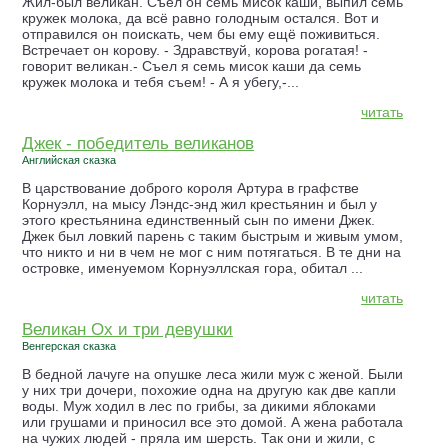
Жил-был великан. Съел он семь мисок каши, выпил семь
кружек молока, да всё равно голодным остался. Вот и
отправился он поискать, чем бы ему ещё поживиться.
Встречает он корову. - Здравствуй, корова рогатая! -
говорит великан.- Съел я семь мисок каши да семь
кружек молока и тебя съем! - А я убегу,-...
читать
Джек - победитель великанов
Английская сказка
В царствование доброго короля Артура в графстве
Корнуэлл, на мысу Лэндс-энд жил крестьянин и был у
этого крестьянина единственный сын по имени Джек.
Джек был ловкий парень с таким быстрым и живым умом,
что никто и ни в чем не мог с ним потягаться. В те дни на
островке, именуемом Корнуэллская гора, обитал ...
читать
Великан Ох и три девушки
Венгерская сказка
В бедной лачуге на опушке леса жили муж с женой. Были
у них три дочери, похожие одна на другую как две капли
воды. Муж ходил в лес по грибы, за дикими яблоками
или грушами и приносил все это домой. А жена работала
на чужих людей - пряла им шерсть. Так они и жили, с