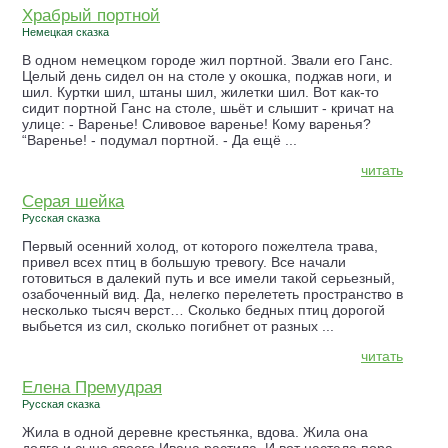
Храбрый портной
Немецкая сказка
В одном немецком городе жил портной. Звали его Ганс.
Целый день сидел он на столе у окошка, поджав ноги, и
шил. Куртки шил, штаны шил, жилетки шил. Вот как-то
сидит портной Ганс на столе, шьёт и слышит - кричат на
улице: - Варенье! Сливовое варенье! Кому варенья?
“Варенье! - подумал портной. - Да ещё ...
читать
Серая шейка
Русская сказка
Первый осенний холод, от которого пожелтела трава,
привел всех птиц в большую тревогу. Все начали
готовиться в далекий путь и все имели такой серьезный,
озабоченный вид. Да, нелегко перелететь пространство в
несколько тысяч верст… Сколько бедных птиц дорогой
выбьется из сил, сколько погибнет от разных ...
читать
Елена Премудрая
Русская сказка
Жила в одной деревне крестьянка, вдова. Жила она