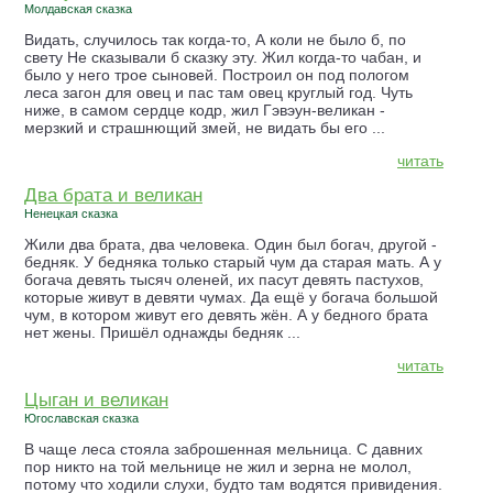
Молдавская сказка
Видать, случилось так когда-то, А коли не было б, по
свету Не сказывали б сказку эту. Жил когда-то чабан, и
было у него трое сыновей. Построил он под пологом
леса загон для овец и пас там овец круглый год. Чуть
ниже, в самом сердце кодр, жил Гэвэун-великан -
мерзкий и страшнющий змей, не видать бы его ...
читать
Два брата и великан
Ненецкая сказка
Жили два брата, два человека. Один был богач, другой -
бедняк. У бедняка только старый чум да старая мать. А у
богача девять тысяч оленей, их пасут девять пастухов,
которые живут в девяти чумах. Да ещё у богача большой
чум, в котором живут его девять жён. А у бедного брата
нет жены. Пришёл однажды бедняк ...
читать
Цыган и великан
Югославская сказка
В чаще леса стояла заброшенная мельница. С давних
пор никто на той мельнице не жил и зерна не молол,
потому что ходили слухи, будто там водятся привидения.