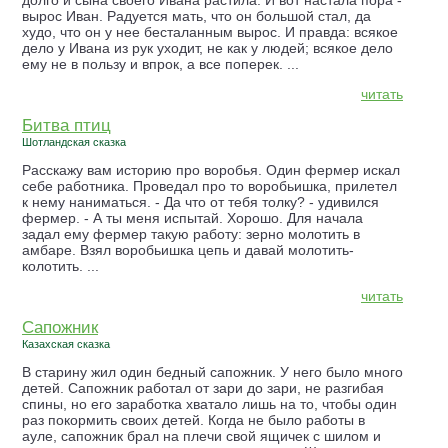
долго и сына своего Ивана растила. И вот настала пора -
вырос Иван. Радуется мать, что он большой стал, да
худо, что он у нее бесталанным вырос. И правда: всякое
дело у Ивана из рук уходит, не как у людей; всякое дело
ему не в пользу и впрок, а все поперек. ...
читать
Битва птиц
Шотландская сказка
Расскажу вам историю про воробья. Один фермер искал
себе работника. Проведал про то воробьишка, прилетел
к нему наниматься. - Да что от тебя толку? - удивился
фермер. - А ты меня испытай. Хорошо. Для начала
задал ему фермер такую работу: зерно молотить в
амбаре. Взял воробьишка цепь и давай молотить-
колотить. ...
читать
Сапожник
Казахская сказка
В старину жил один бедный сапожник. У него было много
детей. Сапожник работал от зари до зари, не разгибая
спины, но его заработка хватало лишь на то, чтобы один
раз покормить своих детей. Когда не было работы в
ауле, сапожник брал на плечи свой ящичек с шилом и