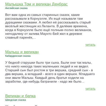
Малышка Том и великан Денбрас
Английская сказка
Вот вам одна из самых старинных сказок, какие
рассказывали в Корнуэлле. Их ещё называли там
дурацкими сказками. А любил её рассказывать старый
весёлый жестянщик из Леланта. В далёкие времена,
когда в Корнуэлле было ещё полным-полно великанов,
неподалеку от залива Маунтс-Бей жил в деревне
славный паренёк,...
читать
Малыш и великан
Кабардинская сказка
У бедной старушки было три сына. Были они так малы,
что никто никогда таких маленьких людей и не видел.
Старший сын был ростом в три вершка, средний сын - в
два вершка, а младший - всего в один вершок. Младшего
они звали Малыш. Каждый день братья ходили на
заработки, где-нибудь батрачили - надо же было...
читать
Великан и белка
Шведская сказка