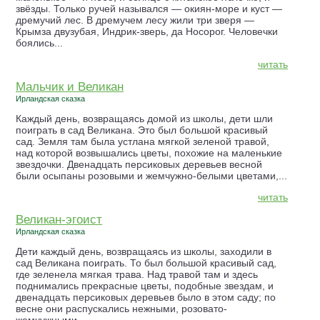
звёзды. Только ручей назывался — окиян-море и куст —
дремучий лес. В дремучем лесу жили три зверя —
Крымза двузубая, Индрик-зверь, да Носорог. Человечки
боялись...
читать
Мальчик и Великан
Ирландская сказка
Каждый день, возвращаясь домой из школы, дети шли
поиграть в сад Великана. Это был большой красивый
сад. Земля там была устлана мягкой зеленой травой,
над которой возвышались цветы, похожие на маленькие
звездочки. Двенадцать персиковых деревьев весной
были осыпаны розовыми и жемчужно-белыми цветами,...
читать
Великан-эгоист
Ирландская сказка
Дети каждый день, возвращаясь из школы, заходили в
сад Великана поиграть. То был большой красивый сад,
где зеленела мягкая трава. Над травой там и здесь
поднимались прекрасные цветы, подобные звездам, и
двенадцать персиковых деревьев было в этом саду; по
весне они распускались нежными, розовато-