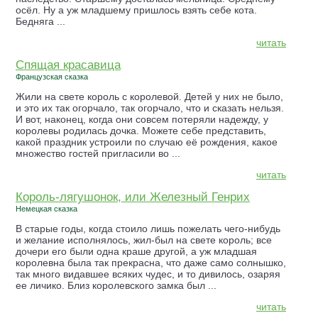
осёл. Ну а уж младшему пришлось взять себе кота.
Бедняга ...
читать
Спящая красавица
Французская сказка
Жили на свете король с королевой. Детей у них не было,
и это их так огорчало, так огорчало, что и сказать нельзя.
И вот, наконец, когда они совсем потеряли надежду, у
королевы родилась дочка. Можете себе представить,
какой праздник устроили по случаю её рождения, какое
множество гостей пригласили во ...
читать
Король-лягушонок, или Железный Генрих
Немецкая сказка
В старые годы, когда стоило лишь пожелать чего-нибудь
и желание исполнялось, жил-был на свете король; все
дочери его были одна краше другой, а уж младшая
королевна была так прекрасна, что даже само солнышко,
так много видавшее всяких чудес, и то дивилось, озаряя
ее личико. Близ королевского замка был ...
читать