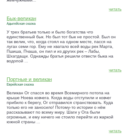
жемчужными...
читать
Бык-великан
Адыгейская сказка
У трех братьев только и было богатства что
единственный бык. Но был тот бык не простой. Был он
так велик, что, когда стоял на одном месте, пасся на
лугах семи гор. Ему не хватало всей воды рек Марта,
Пшиша, Пчаша, он пил и из других рек – Лабы,
Шхатдащи. Однажды братья решили отвести быка на
водопой ...
читать
Портные и великан
Еврейская сказка
Великан Ог спасся во время Всемирного потопа на
крыше Ноева ковчега. Когда воды отступили и ковчег
прибило к берегу, Ог отправился странствовать. Куда
только его не заносило! Потому-то истории о нём
рассказывают по всему миру. Шаги у Ога были
огромные, и ему ничего не стоило перейти из жаркой
южной страны ...
читать