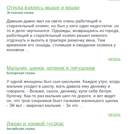
Откуда взялись мыши и кошки
Эстонская сказка
Давным-давно жил на свете очень работящий и
старательный хозяин, но был у него один недостаток: он
то и дело чертыхался. Однажды, возвращаясь из города,
работящий и старательный хозяин решил немного
отдохнуть и выпить в трактире рюмочку вина. Тем
временем его лошадь, стоявшая в ожидании хозяина у
коновязи ...
читать
Мальчик, щенок, котенок и лягушонок
Болгарская сказка
У одной женщины был сын-школьник. Каждое утро, когда
мальчик уходил в школу, мать давала ему денежку и
говорила: - Возьми, сынок, денежку, купи себе белую
булочку. Как-то раз мальчик шел по дороге, и вот видит
он, что трое озорников бьют палками маленького щенка.
- Эй вы! - закричал мальчик. - За что ...
читать
Джоан и хромой гусопас
Английская сказка