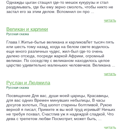
Однажды цыган стащил где-то мешок кукурузы и стал
раздумывать, где бы ему зерно смолоть, чтобы никто не
застал его за этим делом. Вспомнил он про ...
читать
Великан и карлики
Русская сказка
Глава I Житье-бытье великана и карликовЛет тысяч пять
или шесть тому назад, когда на белом свете водилось
еще много различных чудес, жил-был где-то очень
далеко отсюда, посреди жаркой Африки, огромный
великан. По соседству с великаном находилось целое
царство удивительно маленьких человечков. Великана ...
читать
Руслан и Людмила
Русская сказка
Посвящение Для вас, души моей царицы, Красавицы,
для вас одних Времен минувших небылицы, В часы
досугов золотых, Под шопот старины болтливой, Рукою
верной я писал; Примите ж вы мой труд игривый! Ничьих
не требуя похвал, Счастлив уж я надеждой сладкой, Что
дева с трепетом любви Посмотрит, может быть, ...
читать