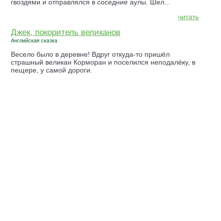
гвоздями и отправлялся в соседние аулы. Шел...
читать
Джек, покоритель великанов
Английская сказка
Весело было в деревне! Вдруг откуда-то пришёл
страшный великан Корморан и поселился неподалёку, в
пещере, у самой дороги.
читать
Великан Дреглин Хогни
Шотландская сказка
Жил-был один человек, и было у него три сына, а
кормить их денег не хватало. И вот когда старший сын
вырос и увидел, что дома прокормиться нечем, он пошел
к отцу и сказал:
читать
©
2015 — 2026
info@skazki-o.ru