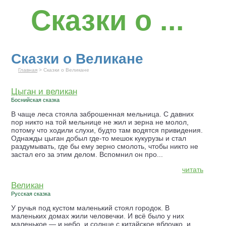
Сказки о ...
Сказки о Великане
Главная
> Сказки о Великане
Цыган и великан
Боснийская сказка
В чаще леса стояла заброшенная мельница. С давних
пор никто на той мельнице не жил и зерна не молол,
потому что ходили слухи, будто там водятся привидения.
Однажды цыган добыл где-то мешок кукурузы и стал
раздумывать, где бы ему зерно смолоть, чтобы никто не
застал его за этим делом. Вспомнил он про...
читать
Великан
Русская сказка
У ручья под кустом маленький стоял городок. В
маленьких домах жили человечки. И всё было у них
маленькое — и небо, и солнце с китайское яблочко, и