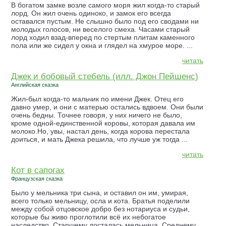
В богатом замке возле самого моря жил когда-то старый
лорд. Он жил очень одиноко, и замок его всегда
оставался пустым. Не слышно было под его сводами ни
молодых голосов, ни веселого смеха. Часами старый
лорд ходил взад-вперед по стертым плитам каменного
пола или же сидел у окна и глядел на хмурое море. ...
читать
Джек и бобовый стебель (илл. Джон Пейшенс)
Английская сказка
Жил-был когда-то мальчик по имени Джек. Отец его
давно умер, и они с матерью остались вдвоем. Они были
очень бедны. Точнее говоря, у них ничего не было,
кроме одной-единственной коровы, которая давала им
молоко.Но, увы, настал день, когда корова перестала
доиться, и мать Джека решила, что лучше уж тогда ...
читать
Кот в сапогах
Французская сказка
Было у мельника три сына, и оставил он им, умирая,
всего только мельницу, осла и кота. Братья поделили
между собой отцовское добро без нотариуса и судьи,
которые бы живо проглотили всё их небогатое
наследство. Старшему досталась мельница. Среднему