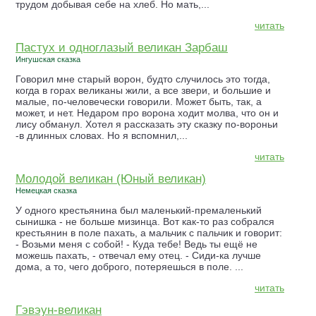
трудом добывая себе на хлеб. Но мать,...
читать
Пастух и одноглазый великан Зарбаш
Ингушская сказка
Говорил мне старый ворон, будто случилось это тогда,
когда в горах великаны жили, а все звери, и большие и
малые, по-человечески говорили. Может быть, так, а
может, и нет. Недаром про ворона ходит молва, что он и
лису обманул. Хотел я рассказать эту сказку по-вороньи
-в длинных словах. Но я вспомнил,...
читать
Молодой великан (Юный великан)
Немецкая сказка
У одного крестьянина был маленький-премаленький
сынишка - не больше мизинца. Вот как-то раз собрался
крестьянин в поле пахать, а мальчик с пальчик и говорит:
- Возьми меня с собой! - Куда тебе! Ведь ты ещё не
можешь пахать, - отвечал ему отец. - Сиди-ка лучше
дома, а то, чего доброго, потеряешься в поле. ...
читать
Гэвэун-великан