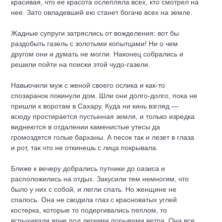
красивая, что ее красота ослепляла всех, кто смотрел на
нее. Зато овладевший ею станет богаче всех на земле.
Жадные супруги затряслись от вожделения: вот бы
раздобыть газель с золотыми копытцами! Ни о чем
другом они и думать не могли. Наконец собрались и
решили пойти на поиски этой чудо-газели.
Навьючили муж с женой своего ослика и как-то
спозаранок покинули дом. Шли они долго-долго, пока не
пришли к воротам в Сахару. Куда ни кинь взгляд —
всюду простирается пустынная земля, и только изредка
виднеются в отдалении каменистые утесы да
громоздятся голые барханы. А песок так и лезет в глаза
и рот, так что не откинешь с лица покрывала.
Ближе к вечеру добрались путники до оазиса и
расположились на отдых. Закусили тем немногим, что
было у них с собой, и легли спать. Но женщине не
спалось. Она не сводила глаз с красноватых углей
костерка, которые то подергивались пеплом, то
вспыхивали ярче под легкими порывами ветра. Она все