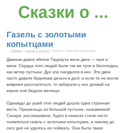
Сказки о ...
Газель с золотыми
копытцами
Главная
>
Сказки о Золоте
> Газель с золотыми копытцами
Давным-давно вблизи Таурирта жили двое — муж и
жена. Сердца этих людей были так же сухи и бесплодны,
как ветер пустыни. Дух зла гнездился в них. Эти двое
часто давали беднякам деньги в долг, и если те не могли
вовремя расплатиться, то забирали у них урожай на
корню или бедное жилище.
Однажды до ушей этих людей дошла одна странная
весть. Пришельцы из большой пустыни, называемой
Сахара, рассказывали, будто в оазисах стала часто
появляться газель с золотыми копытцами, и никому до
сего дня не удалось ее поймать. Она была такая