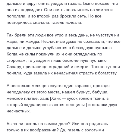
дальше и вдруг опять увидели газель. Было похоже, что
она их поджидает. Они опять повалились на землю и
поползли, и во второй раз бросили сеть. Но все
повторилось сначала: газель исчезла.
Так брели эти люди все утро и весь день, не чувствуя ни
жары, ни жажды. Несчастные даже не сознавали, что все
дальше и дальше углубляются в безводную пустыню.
Когда же силы покинули их и они огляделись по
сторонам, то увидели лишь бесконечную пустыню
Сахару, пристанище страданий и смерти. Только тут они
поняли, куда завела их ненасытная страсть к богатству.
А несколько месяцев спустя один караван, проходя
неподалеку от этого места, нашел бурнус, бабуши,
женское платье, хаик [Хаик — кусок тонкой ткани, в
который задрапировываются женщины.] и останки двух
несчастных.
Была ли газель на самом деле? Или она родилась
только в их воображении? Да, газель с золотыми