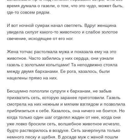
время думала о газели, о том, что это чудо, может быть,
где-то совсем рядом.
И вот ночной сумрак начал светлеть. Вдруг женщина
увидела силуэт какого-то животного и слабое
золото
е
свечение, исходящее от его ног.
Жена тотчас растолкала мужа и показала ему на это
животное. Часто забились у них сердца, они узнали
газель с золотыми копытцами! Та неподвижно стояла
между двумя барханами. Ее рога, казалось, были
нацелены прямо на них.
Бесшумно поползли супруги к барханам, не забыв
прихватить сеть, которую заранее приготовили. Газель
смотрела на них нежным и мягким взглядом и позволила
приблизиться к себе. Казалось, она ничего не боится. Но
когда только один шаг отделял жадин от нее, когда они
уже ловко бросили сеть, волшебное животное исчезло,
будто растворилось в воздухе. Сеть зачерпнула только
немного песку и щебня. В досаде муж с женой пошли