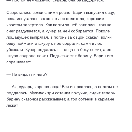
— Постой немножечко, сударь, она раззадорится.
Сверстались волки с ними ровно. Барин выпустил овцу;
овца испугалась волков, в лес полетела, коротким
хвостом завертела. Как волки за ней залились, только
снег раздувается, а кучер за ней собирается. Поколе
лошадушек выпрягал, в погонь за овцой скакал, волки
овцу поймали и шкуру с нее содрали, сами в лес
убежали. Кучер подскакал — овца на боку лежит, а ее
шкура содрана лежит. Подъезжает к барину. Барин его
спрашивает:
— Не видал ли чего?
— Ах, сударь, хороша овца! Вся изорвалась, а волкам не
поддалась. Мужичок три сотенки получил, сидит теперь
барину сказочки рассказывает, а три сотенки в кармане
лежат.
©
2015 — 2026
info@skazki-o.ru