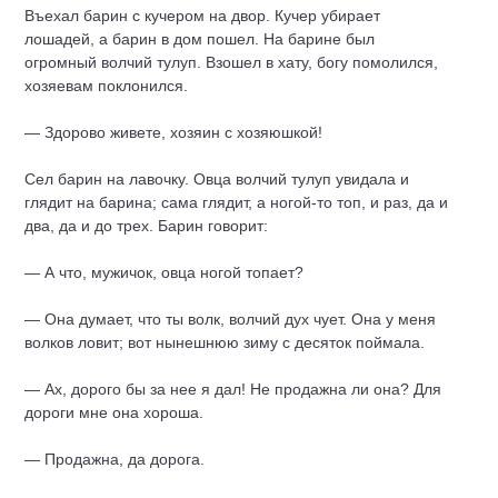
Въехал барин с кучером на двор. Кучер убирает
лошадей, а барин в дом пошел. На барине был
огромный волчий тулуп. Взошел в хату, богу помолился,
хозяевам поклонился.
— Здорово живете, хозяин с хозяюшкой!
Сел барин на лавочку. Овца волчий тулуп увидала и
глядит на барина; сама глядит, а ногой-то топ, и раз, да и
два, да и до трех. Барин говорит:
— А что, мужичок, овца ногой топает?
— Она думает, что ты волк, волчий дух чует. Она у меня
волков ловит; вот нынешнюю зиму с десяток поймала.
— Ах, дорого бы за нее я дал! Не продажна ли она? Для
дороги мне она хороша.
— Продажна, да дорога.