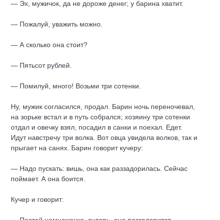
— Эх, мужичок, да не дороже денег; у барина хватит.
— Пожалуй, уважить можно.
— А сколько она стоит?
— Пятьсот рублей.
— Помилуй, много! Возьми три сотенки.
Ну, мужик согласился, продал. Барин ночь переночевал,
на зорьке встал и в путь собрался; хозяину три сотенки
отдал и овечку взял, посадил в санки и поехал. Едет.
Идут навстречу три волка. Вот овца увидела волков, так и
прыгает на санях. Барин говорит кучеру:
— Надо пускать: вишь, она как раззадорилась. Сейчас
поймает. А она боится.
Кучер и говорит: