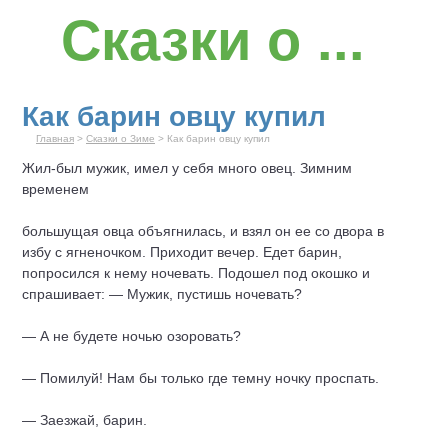
Сказки о ...
Как барин овцу купил
Главная
>
Сказки о Зиме
> Как барин овцу купил
Жил-был мужик, имел у себя много овец. Зимним
временем
большущая овца объягнилась, и взял он ее со двора в
избу с ягненочком. Приходит вечер. Едет барин,
попросился к нему ночевать. Подошел под окошко и
спрашивает: — Мужик, пустишь ночевать?
— А не будете ночью озоровать?
— Помилуй! Нам бы только где темну ночку проспать.
— Заезжай, барин.