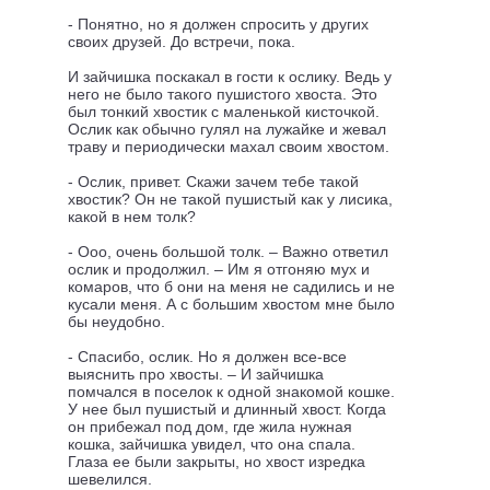
- Понятно, но я должен спросить у других
своих друзей. До встречи, пока.
И зайчишка поскакал в гости к ослику. Ведь у
него не было такого пушистого хвоста. Это
был тонкий хвостик с маленькой кисточкой.
Ослик как обычно гулял на лужайке и жевал
траву и периодически махал своим хвостом.
- Ослик, привет. Скажи зачем тебе такой
хвостик? Он не такой пушистый как у лисика,
какой в нем толк?
- Ооо, очень большой толк. – Важно ответил
ослик и продолжил. – Им я отгоняю мух и
комаров, что б они на меня не садились и не
кусали меня. А с большим хвостом мне было
бы неудобно.
- Спасибо, ослик. Но я должен все-все
выяснить про хвосты. – И зайчишка
помчался в поселок к одной знакомой кошке.
У нее был пушистый и длинный хвост. Когда
он прибежал под дом, где жила нужная
кошка, зайчишка увидел, что она спала.
Глаза ее были закрыты, но хвост изредка
шевелился.