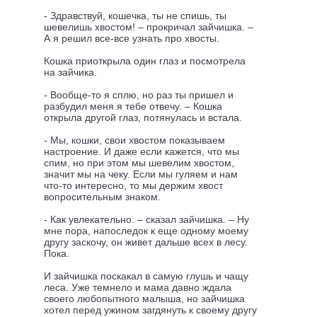
- Здравствуй, кошечка, ты не спишь, ты
шевелишь хвостом! – прокричал зайчишка. –
А я решил все-все узнать про хвосты.
Кошка приоткрыла один глаз и посмотрела
на зайчика.
- Вообще-то я сплю, но раз ты пришел и
разбудил меня я тебе отвечу. – Кошка
открыла другой глаз, потянулась и встала.
- Мы, кошки, свои хвостом показываем
настроение. И даже если кажется, что мы
спим, но при этом мы шевелим хвостом,
значит мы на чеку. Если мы гуляем и нам
что-то интересно, то мы держим хвост
вопросительным знаком.
- Как увлекательно. – сказал зайчишка. – Ну
мне пора, напоследок к еще одному моему
другу заскочу, он живет дальше всех в лесу.
Пока.
И зайчишка поскакал в самую глушь и чащу
леса. Уже темнело и мама давно ждала
своего любопытного малыша, но зайчишка
хотел перед ужином загдянуть к своему другу