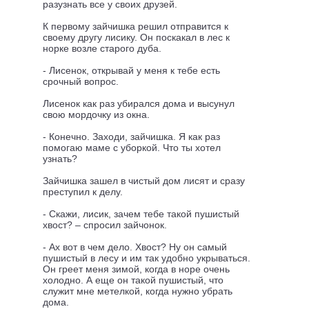
разузнать все у своих друзей.
К первому зайчишка решил отправится к
своему другу лисику. Он поскакал в лес к
норке возле старого дуба.
- Лисенок, открывай у меня к тебе есть
срочный вопрос.
Лисенок как раз убирался дома и высунул
свою мордочку из окна.
- Конечно. Заходи, зайчишка. Я как раз
помогаю маме с уборкой. Что ты хотел
узнать?
Зайчишка зашел в чистый дом лисят и сразу
преступил к делу.
- Скажи, лисик, зачем тебе такой пушистый
хвост? – спросил зайчонок.
- Ах вот в чем дело. Хвост? Ну он самый
пушистый в лесу и им так удобно укрываться.
Он греет меня зимой, когда в норе очень
холодно. А еще он такой пушистый, что
служит мне метелкой, когда нужно убрать
дома.