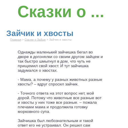
Сказки о ...
Зайчик и хвосты
Главная
>
Сказки о Зайце
> Зайчик и хвосты
Однажды маленький зайчишка бегал во
дворе в догонялки со своим другом зайцем и
так быстро шмыгнул в дом, что чуть не
прищемил свой хвост. И тут зайчишка
задумался о хвостах.
- Мама, а почему у разных животных разные
хвосты? – вдруг спросил зайчик.
- Точного ответа на этот вопрос нет, мой
дорой. Потому что животные все разные вот
и хвосты у них тоже все разные. – пожала
плечами мама и продолжила готовку
морковного супа.
Зайчишка был любознательным и такой
ответ его не устраивал. Он решил сам