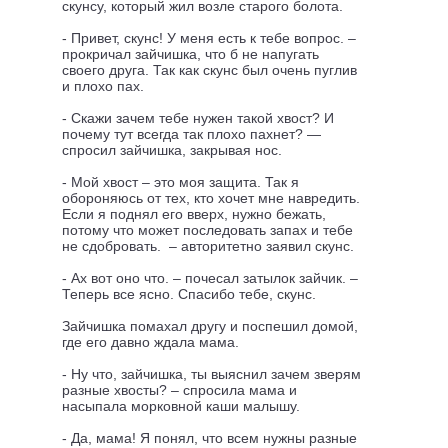
скунсу, который жил возле старого болота.
- Привет, скунс! У меня есть к тебе вопрос. –
прокричал зайчишка, что б не напугать
своего друга. Так как скунс был очень пуглив
и плохо пах.
- Скажи зачем тебе нужен такой хвост? И
почему тут всегда так плохо пахнет? —
спросил зайчишка, закрывая нос.
- Мой хвост – это моя защита. Так я
обороняюсь от тех, кто хочет мне навредить.
Если я поднял его вверх, нужно бежать,
потому что может последовать запах и тебе
не сдобровать. – авторитетно заявил скунс.
- Ах вот оно что. – почесал затылок зайчик. –
Теперь все ясно. Спасибо тебе, скунс.
Зайчишка помахал другу и поспешил домой,
где его давно ждала мама.
- Ну что, зайчишка, ты выяснил зачем зверям
разные хвосты? – спросила мама и
насыпала морковной каши малышу.
- Да, мама! Я понял, что всем нужны разные