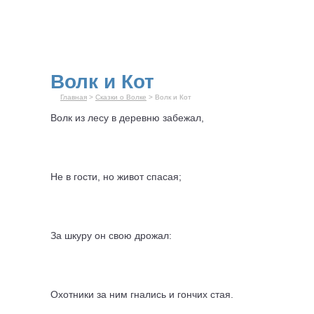
Волк и Кот
Главная
>
Сказки о Волке
> Волк и Кот
Волк
из лесу в деревню забежал,
Не в гости, но живот спасая;
За шкуру он свою дрожал:
Охотники за ним гнались и гончих стая.