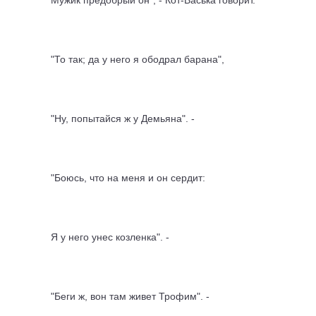
Мужик предобрый он", - Кот-Васька говорит.
"То так; да у него я ободрал барана",
"Ну, попытайся ж у Демьяна". -
"Боюсь, что на меня и он сердит:
Я у него унес козленка". -
"Беги ж, вон там живет Трофим". -