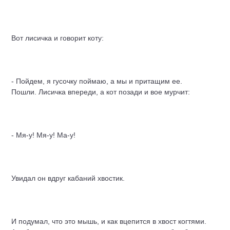
Вот лисичка и говорит коту:
- Пойдем, я гусочку поймаю, а мы и притащим ее.
Пошли. Лисичка впереди, а кот позади и вое мурчит:
- Мя-у! Мя-у! Ма-у!
Увидал он вдруг кабаний хвостик.
И подумал, что это мышь, и как вцепится в хвост когтями.