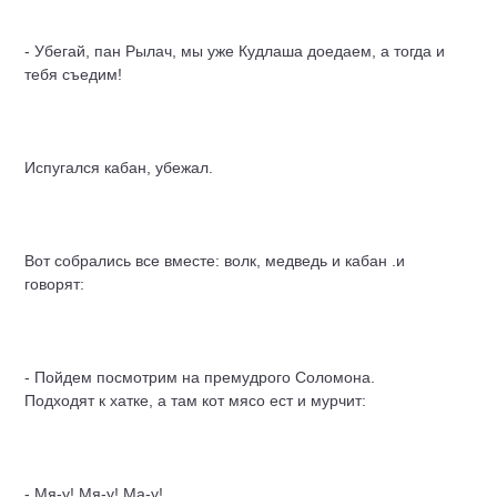
- Убегай, пан Рылач, мы уже Кудлаша доедаем, а тогда и
тебя съедим!
Испугался кабан, убежал.
Вот собрались все вместе: волк, медведь и кабан .и
говорят:
- Пойдем посмотрим на премудрого Соломона.
Подходят к хатке, а там кот мясо ест и мурчит:
- Мя-у! Мя-у! Ма-у!