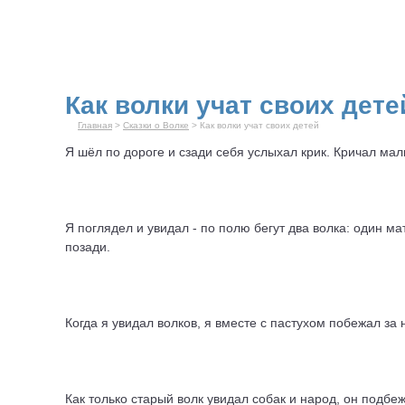
Как волки учат своих дете
Главная
>
Сказки о Волке
> Как волки учат своих детей
Я шёл по дороге и сзади себя услыхал крик. Кричал мал
Я поглядел и увидал - по полю бегут два
волк
а: один ма
позади.
Когда я увидал волков, я вместе с пастухом побежал за
Как только старый волк увидал собак и народ, он подбеж