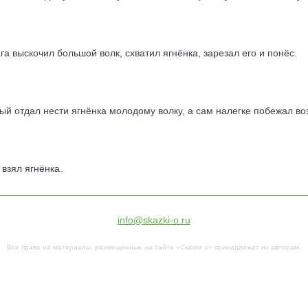
ага выскочил большой волк, схватил ягнёнка, зарезал его и понёс.
ый отдал нести ягнёнка молодому волку, а сам налегке побежал во
 взял ягнёнка.
info@skazki-o.ru
Все права на материалы, размещенные на сайте «Сказки о» принадлежат их авторам.