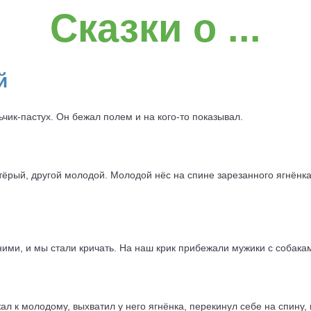
Сказки о ...
й
ьчик-пастух. Он бежал полем и на кого-то показывал.
тёрый, другой молодой. Молодой нёс на спине зарезанного ягнёнка
 ними, и мы стали кричать. На наш крик прибежали мужики с собака
ал к молодому, выхватил у него ягнёнка, перекинул себе на спину, 