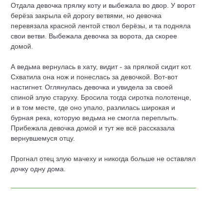
Отдала девочка прялку коту и выбежала во двор. У ворот
берёза за­крыла ей дорогу ветвями, но девочка
перевязала красной лентой ствол берёзы, и та подняла
свои ветви. Выбежала девочка за ворота, да скорее
домой.
А ведьма вернулась в хату, видит - за прялкой сидит кот.
Схватила она нож и понеслась за девочкой. Вот-вот
настигнет. Оглянулась девочка и увидела за своей
спиной злую старуху. Бросила тогда сиротка полотен­це,
и в том месте, где оно упало, разлилась широкая и
бурная река, кото­рую ведьма не смогла переплыть.
Прибежала девочка домой и тут же всё рассказала
вернувшемуся отцу.
Прогнал отец злую мачеху и никогда больше не оставлял
дочку одну дома.
©
2015 — 2026
info@skazki-o.ru