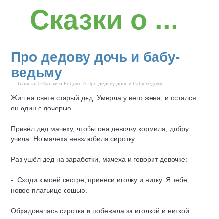
Сказки о ...
Про дедову дочь и бабу-
ведьму
Главная
>
Сказки о Ведьме
> Про дедову дочь и бабу-ведьму
Жил на свете старый дед. Умерла у него жена, и остался
он один с дочерью.
Привёл дед мачеху, чтобы она девочку кормила, добру
учила. Но мачеха невзлюбила сиротку.
Раз ушёл дед на заработки, мачеха и говорит девочке:
- Сходи к моей сестре, принеси иголку и нитку. Я тебе
новое платьи­це сошью.
Обрадовалась сиротка и побежала за иголкой и ниткой.