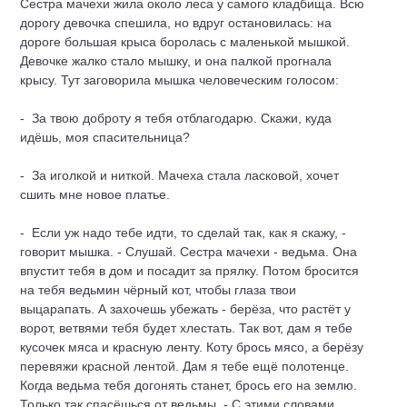
Сестра маче­хи жила около леса у самого кладбища. Всю
дорогу девочка спешила, но вдруг остановилась: на
дороге большая крыса боролась с маленькой мышкой.
Девочке жалко стало мышку, и она палкой прогнала
крысу. Тут заговорила мышка человеческим голосом:
- За твою доброту я тебя отблагодарю. Скажи, куда
идёшь, моя спа­сительница?
- За иголкой и ниткой. Мачеха стала ласковой, хочет
сшить мне но­вое платье.
- Если уж надо тебе идти, то сделай так, как я скажу, -
говорит мышка. - Слушай. Сестра мачехи -
ведьма
. Она
впустит тебя в дом и по­садит за прялку. Потом бросится
на тебя ведьмин чёрный кот, чтобы гла­за твои
выцарапать. А захочешь убежать - берёза, что растёт у
ворот, ветвями тебя будет хлестать. Так вот, дам я тебе
кусочек мяса и красную ленту. Коту брось мясо, а берёзу
перевяжи красной лентой. Дам я тебе ещё полотенце.
Когда ведьма тебя догонять станет, брось его на землю.
Только так спасёшься от ведьмы, - С этими словами