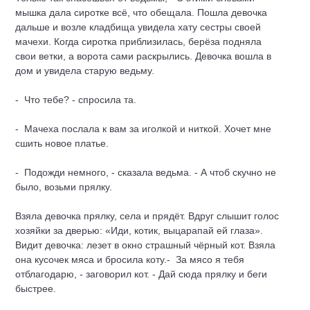
мышка дала сиротке всё, что обещала. Пошла девочка
дальше и возле кладбища увидела хату сестры своей
мачехи. Когда сиротка приблизилась, берёза подняла
свои ветки, а воро­та сами раскрылись. Девочка вошла в
дом и увидела старую ведьму.
- Что тебе? - спросила та.
- Мачеха послала к вам за иголкой и ниткой. Хочет мне
сшить новое платье.
- Подожди немного, - сказала ведьма. - А чтоб скучно не
было, возь­ми прялку.
Взяла девочка прялку, села и прядёт. Вдруг слышит голос
хозяйки за дверью: «Иди, котик, выцарапай ей глаза».
Видит девочка: лезет в окно страшный чёрный кот. Взяла
она кусочек мяса и бросила коту.- За мясо я тебя
отблагодарю, - заговорил кот. - Дай сюда прялку и беги
быстрее.