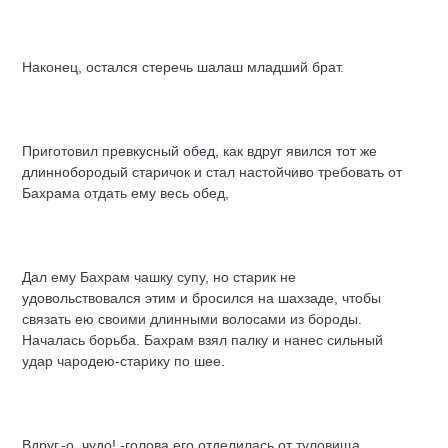
Наконец, остался стеречь шалаш младший брат.
Приготовил превкусный обед, как вдруг явился тот же
длиннобородый старичок и стал настойчиво требовать от
Бахрама отдать ему весь обед,
Дал ему Бахрам чашку супу, но старик не
удовольствовался этим и бросился на шахзаде, чтобы
связать ею своими длинными волосами из бороды.
Началась борьба. Бахрам взял палку и нанес сильный
удар чародею-старику по шее.
Вдруг,-о, чудо! -голова его отделилась от туловища,