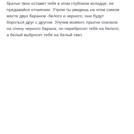
братья твои оставят тебя в этом глубоком колодце, не
предавайся отчаянию. Утром ты увидишь на этом самом
месте двух баранов -белого и черного; они будут
бороться друг с другом. Улучив момент, прыгни сначала
на спину черного барана; он перебросит тебя на белого,
а белый выбросит тебя на белый свет.
С этими словами простилась красавица с Бахрамом,
взялась за веревку и через несколько минут скрылась из
виду.
Вытащив третью девицу, старшие братья были поражены
ее необыкновенной красотой.
- Слышали мы, правда, от наших предков о неписаной