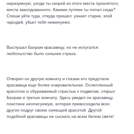
неразумную; уходи ты скорей из этого места проклятого,
места заколдованного. Какими путями ты попал сюда?
Спеши уйти туда, откуда пришел: узнает старик, злой
чародей, убьет тебя неминуемо.
Выслушал Бахрам красавицу, но не испугался:
любопытство было сильнее страха.
Отворил он другую комнату и глазам его предстала
красавица еще более очаровательная. Ослепленный
красотою и обуреваемый страстью к подвигам, открыл
Бахрам и третью комнату. Здесь увидел он красавицу,
поистине неописуемую, которая превосходила всех
других подруг своею сияющей красотой. Другой
подобной красавицы не сыскать на всем белом свете!