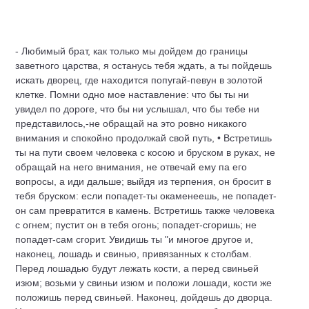
- Любимый брат, как только мы дойдем до границы
заветного царства, я останусь тебя ждать, а ты пойдешь
искать дворец, где находится попугай-певун в золотой
клетке. Помни одно мое наставление: что бы ты ни
увидел по дороге, что бы ни услышал, что бы тебе ни
представилось,-не обращай на это ровно никакого
внимания и спокойно продолжай свой путь, • Встретишь
ты на пути своем человека с косою и бруском в руках, не
обращай на него внимания, не отвечай ему па его
вопросы, а иди дальше; выйдя из терпения, он бросит в
тебя бруском: если попадет-ты окаменеешь, не попадет-
он сам превратится в камень. Встретишь также человека
с огнем; пустит он в тебя огонь; попадет-сгоришь; не
попадет-сам сгорит. Увидишь ты "и многое другое и,
наконец, лошадь и свинью, привязанных к столбам.
Перед лошадью будут лежать кости, а перед свиньей
изюм; возьми у свиньи изюм и положи лошади, кости же
положишь перед свиньей. Наконец, дойдешь до дворца.