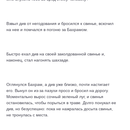
Взвыл див от негодования и бросился к свинье, вскочил
на нее и помчался в погоню за Бахрамом.
Быстро ехал див на своей заколдованной свинье и,
наконец, стал нагонять шахзаде.
Оглянулся Бахрам, а див уже близко, почти настигает
его. Вынул он из-за пазухи просо и бросил на дорогу.
Моментально вырос сочный зеленый луг, и свинья
остановилась, чтобы порыться в траве. Долго понукал ее
див, но безуспешно: пока не нажралась досыта свинья,
не тронулась с места.