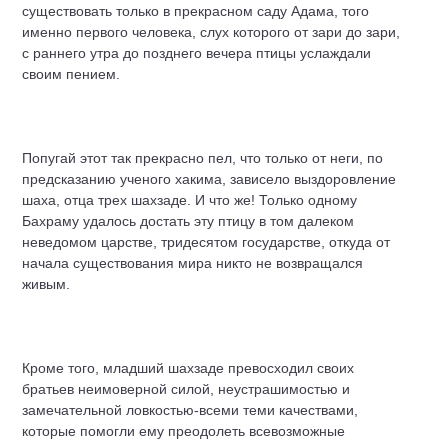
существовать только в прекрасном саду Адама, того
именно первого человека, слух которого от зари до зари,
с раннего утра до позднего вечера птицы услаждали
своим пением.
Попугай этот так прекрасно пел, что только от неги, по
предсказанию ученого хакима, зависело выздоровление
шаха, отца трех шахзаде. И что же! Только одному
Бахраму удалось достать эту птицу в том далеком
неведомом царстве, тридесятом государстве, откуда от
начала существования мира никто не возвращался
живым.
Кроме того, младший шахзаде превосходил своих
братьев неимоверной силой, неустрашимостью и
замечательной ловкостью-всеми теми качествами,
которые помогли ему преодолеть всевозможные