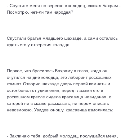
- Спустите меня по веревке в колодец,-сказал Бахрам.-
Посмотрю, нет-ли там чародея?
Спустили братья младшего шахзаде, а сами остались
ждать его у отверстия колодца.
Первое, что бросилось Бахраму в глаза, когда он
очутился на дне колодца, это лабиринт роскошных
комнат. Отворил шахзаде дверь первой комнаты и
остолбенел от удивления; перед глазами его в
роскошном кресле сидела красавица невиданая, о
которой ни в сказке рассказать, ни пером описать
невозможно. Увидев юношу, красавица взмолилась:
- Заклинаю тебя, добрый молодец, послушайся меня,