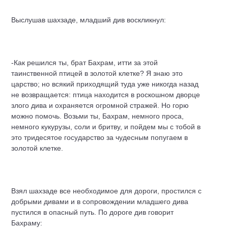
Выслушав шахзаде, младший див воскликнул:
-Как решился ты, брат Бахрам, итти за этой
таинственной птицей в золотой клетке? Я знаю это
царство; но всякий приходящий туда уже никогда назад
не возвращается: птица находится в роскошном дворце
злого дива и охраняется огромной стражей. Но горю
можно помочь. Возьми ты, Бахрам, немного проса,
немного кукурузы, соли и бритву, и пойдем мы с тобой в
это тридесятое государство за чудесным попугаем в
золотой клетке.
Взял шахзаде все необходимое для дороги, простился с
добрыми дивами и в сопровождении младшего дива
пустился в опасный путь. По дороге див говорит
Бахраму: