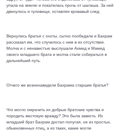
упала на землю и покатилась прочь от шалаша. За ней
двинулось и туловище, оставляя кровавый след.
Вернулись братья с охоты, сытно пообедали и Бахрам
рассказал им, что случилось с ним в их отсутствие.
Молча и с ненавистъю выслушали Ахмед и Мамед
своего младшего брата и молча стали собираться в
дальнейший путь.
Отчего же возненавидели Бахрама старшие братья?
Что могло омрачить их добрые братские чувства и
породить жестокую вражду? Это была зависть. Их
младший брат Бахрам достал попугая, не из простых,
обыкновенных птиц, а из таких, какие могли