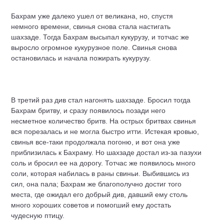
Бахрам уже далеко ушел от великана, но, спустя
немного времени, свинья снова стала настигать
шахзаде. Тогда Бахрам высыпал кукурузу, и тотчас же
выросло огромное кукурузное поле. Свинья снова
остановилась и начала пожирать кукурузу.
В третий раз див стал нагонять шахзаде. Бросил тогда
Бахрам бритву, и сразу появилось позади него
несметное количество бритв. На острых бритвах свинья
вся порезалась и не могла быстро итти. Истекая кровью,
свинья все-таки продолжала погоню, и вот она уже
приблизилась к Бахраму. Но шахзаде достал из-за пазухи
соль и бросил ее на дорогу. Тотчас же появилось много
соли, которая набилась в раны свиньи. Выбившись из
сил, она пала; Бахрам же благополучно достиг того
места, где ожидал его добрый див, давший ему столь
много хороших советов и помогший ему достать
чудесную птицу.