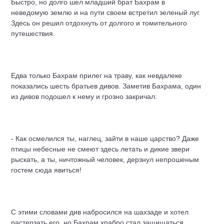
Быстро, но долго шел младший брат Бахрам в
неведомую землю и на пути своем встретил зеленый луг.
Здесь он решил отдохнуть от долгого и томительного
путешествия.
Едва только Бахрам прилег на траву, как невдалеке
показались шесть братьев дивов. Заметив Бахрама, один
из дивов подошел к нему и грозно закричал:
- Как осмелился ты, наглец, зайти в наше царство? Даже
птицы небесные не смеют здесь летать и дикие звери
рыскать, а ты, ничтожный человек, дерзнул непрошеным
гостем сюда явиться!
С этими словами див набросился на шахзаде и хотел
растерзать его, но Бахрам храбро стал защищаться.