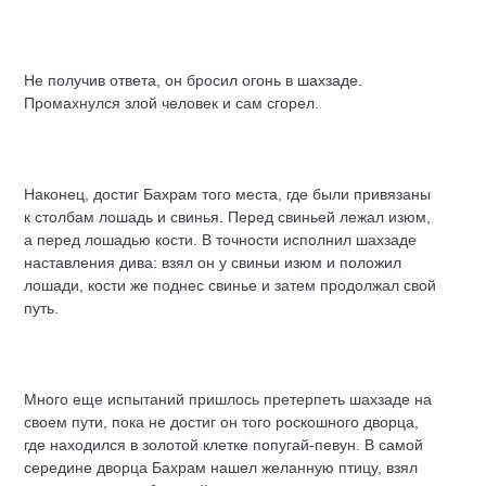
Не получив ответа, он бросил огонь в шахзаде.
Промахнулся злой человек и сам сгорел.
Наконец, достиг Бахрам того места, где были привязаны
к столбам лошадь и свинья. Перед свиньей лежал изюм,
а перед лошадью кости. В точности исполнил шахзаде
наставления дива: взял он у свиньи изюм и положил
лошади, кости же поднес свинье и затем продолжал свой
путь.
Много еще испытаний пришлось претерпеть шахзаде на
своем пути, пока не достиг он того роскошного дворца,
где находился в золотой клетке попугай-певун. В самой
середине дворца Бахрам нашел желанную птицу, взял