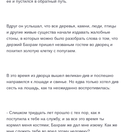
ее и пустился в обратный путь.
Вдруг он услышал, что все деревья, камни, люди, птицы
и другие живые существа начали издавать жалобные
стоны, в которых можно было разобрать слова о том, что
дерзкий Бахрам пришел незваным гостем во дворец и
похитил золотую клетку с попугаем.
В это время из дворца вышел великан-див и поспешно
направился к лошади и свинье. Но едва только хотел див
сесть на лошадь, как та неожиданно воспротивилась:
- Слишком тридцать лет прошло с тех пор, как я
поступила к тебе на службу, и за все это время ты
кормил меня костями; Бахрам же дал мне изюму. Как же
мне служить тебе во вред этому человеку?