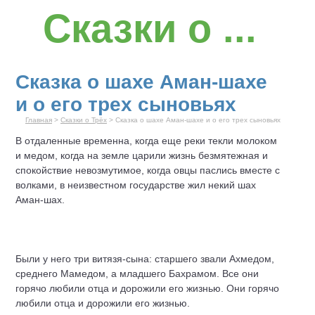
Сказки о ...
Сказка о шахе Аман-шахе
и о его трех сыновьях
Главная
>
Сказки о Трёх
> Сказка о шахе Аман-шахе и о его трех сыновьях
В отдаленные временна, когда еще реки текли молоком
и медом, когда на земле царили жизнь безмятежная и
спокойствие невозмутимое, когда овцы паслись вместе с
волками, в неизвестном государстве жил некий шах
Аман-шах.
Были у него три витязя-сына: старшего звали Ахмедом,
среднего Мамедом, а младшего Бахрамом. Все они
горячо любили отца и дорожили его жизнью. Они горячо
любили отца и дорожили его жизнью.