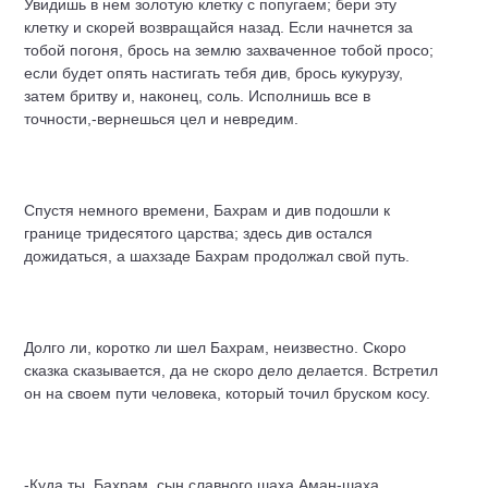
Увидишь в нем золотую клетку с попугаем; бери эту
клетку и скорей возвращайся назад. Если начнется за
тобой погоня, брось на землю захваченное тобой просо;
если будет опять настигать тебя див, брось кукурузу,
затем бритву и, наконец, соль. Исполнишь все в
точности,-вернешься цел и невредим.
Спустя немного времени, Бахрам и див подошли к
границе тридесятого царства; здесь див остался
дожидаться, а шахзаде Бахрам продолжал свой путь.
Долго ли, коротко ли шел Бахрам, неизвестно. Скоро
сказка сказывается, да не скоро дело делается. Встретил
он на своем пути человека, который точил бруском косу.
-Куда ты, Бахрам, сын славного шаха Аман-шаха,