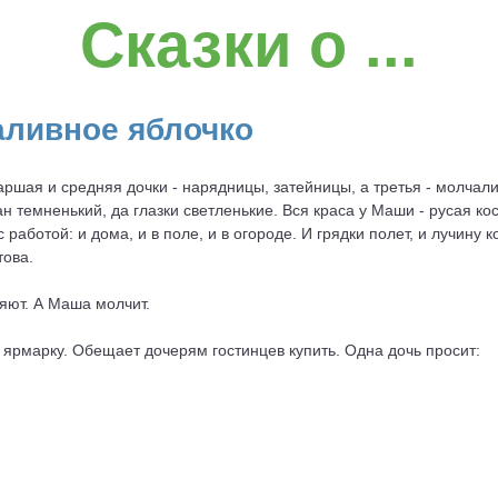
Сказки о ...
аливное яблочко
таршая и средняя дочки - нарядницы, затейницы, а третья - молча
 темненький, да глазки светленькие. Вся краса у Маши - русая кос
аботой: и дома, и в поле, и в огороде. И грядки полет, и лучину ко
това.
яют. А Маша молчит.
на ярмарку. Обещает дочерям гостинцев купить. Одна дочь просит: