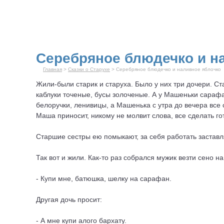
Серебряное блюдечко и н
Главная
>
Сказки о Старухе
> Серебряное блюдечко и наливное яблочко
Жили-были старик и
старуха
. Было у них три дочери. С
каблуки точеные, бусы золоченые. А у Машеньки сарафан
белоручки, ленивицы, а Машенька с утра до вечера все с р
Маша приносит, никому не молвит слова, все сделать го
Старшие сестры ею помыкают, за себя работать заставл
Так вот и жили. Как-то раз собрался мужик везти сено 
- Купи мне, батюшка, шелку на сарафан.
Другая дочь просит:
- А мне купи алого бархату.