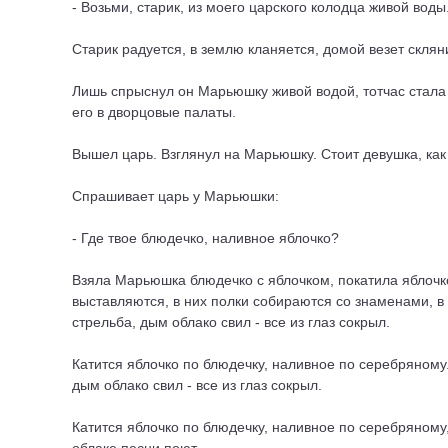
- Возьми, старик, из моего царского колодца живой воды
Старик радуется, в землю кланяется, домой везет склян
Лишь спрыснул он Марьюшку живой водой, тотчас стала 
его в дворцовые палаты.
Вышел царь. Взглянул на Марьюшку. Стоит девушка, как в
Спрашивает царь у Марьюшки:
- Где твое блюдечко, наливное яблочко?
Взяла Марьюшка блюдечко с яблочком, покатила яблочко
выставляются, в них полки собираются со знаменами, в 
стрельба, дым облако свил - все из глаз сокрыл.
Катится яблочко по блюдечку, наливное по серебряному.
дым облако свил - все из глаз сокрыл.
Катится яблочко по блюдечку, наливное по серебряному,