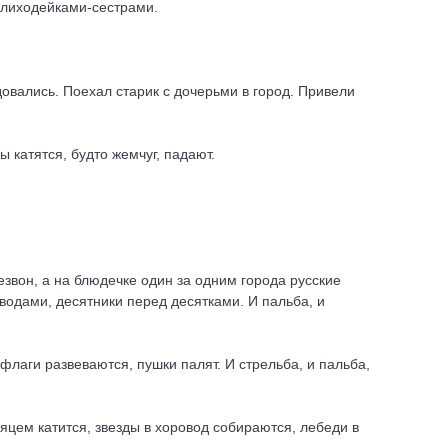
с лиходейками-сестрами.
овались. Поехал старик с дочерьми в город. Привели
ы катятся, будто жемчуг, падают.
звон, а на блюдечке один за одним города русские
водами, десятники перед десятками. И пальба, и
флаги развеваются, пушки палят. И стрельба, и пальба,
яцем катится, звезды в хоровод собираются, лебеди в