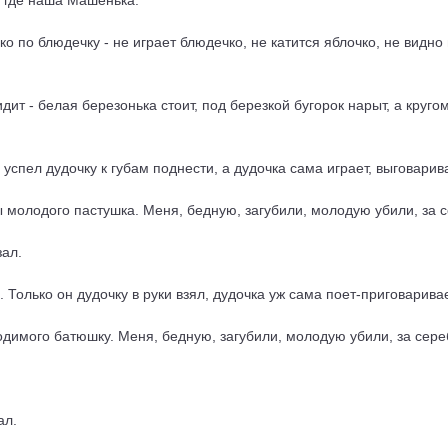
, где наша Машенька.
 по блюдечку - не играет блюдечко, не катится яблочко, не видно 
видит - белая березонька стоит, под березкой бугорок нарыт, а круг
успел дудочку к губам поднести, а дудочка сама играет, выговарив
 ты молодого пастушка. Меня, бедную, загубили, молодую убили, за
зал.
 Только он дудочку в руки взял, дудочка уж сама поет-приговарива
 родимого батюшку. Меня, бедную, загубили, молодую убили, за сер
ал.