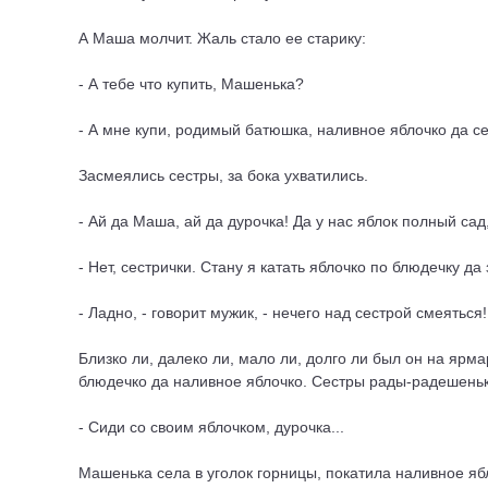
А Маша молчит. Жаль стало ее старику:
- А тебе что купить, Машенька?
- А мне купи, родимый батюшка, наливное яблочко да с
Засмеялись сестры, за бока ухватились.
- Ай да Маша, ай да дурочка! Да у нас яблок полный сад
- Нет, сестрички. Стану я катать яблочко по блюдечку д
- Ладно, - говорит мужик, - нечего над сестрой смеятьс
Близко ли, далеко ли, мало ли, долго ли был он на ярм
блюдечко да наливное яблочко. Сестры рады-радешень
- Сиди со своим яблочком, дурочка...
Машенька села в уголок горницы, покатила наливное яб