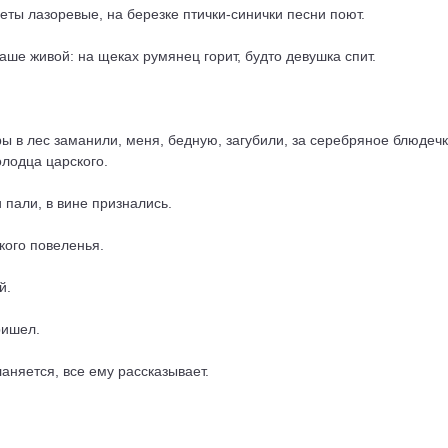
веты лазоревые, на березке птички-синички песни поют.
аше живой: на щеках румянец горит, будто девушка спит.
тры в лес заманили, меня, бедную, загубили, за серебряное блюдечко
олодца царского.
 пали, в вине признались.
кого повеленья.
й.
ришел.
ланяется, все ему рассказывает.