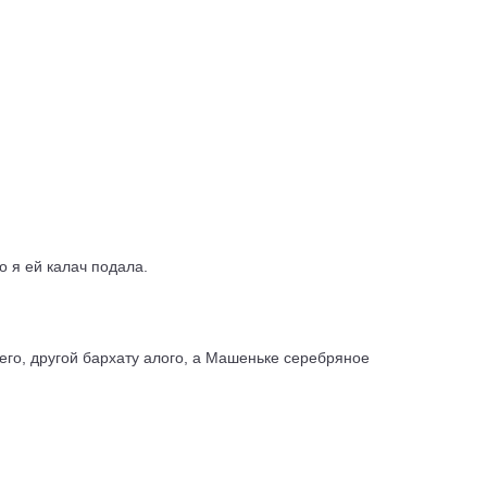
о я ей калач подала.
него, другой бархату алого, а Машеньке серебряное