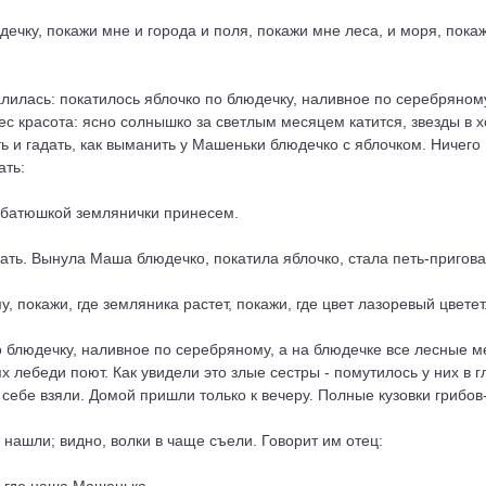
дечку, покажи мне и города и поля, покажи мне леса, и моря, пока
лилась: покатилось яблочко по блюдечку, наливное по серебряному,
ебес красота: ясно солнышко за светлым месяцем катится, звезды в 
ть и гадать, как выманить у Машеньки блюдечко с яблочком. Ничего 
ать:
с батюшкой землянички принесем.
дать. Вынула Маша блюдечко, покатила яблочко, стала петь-пригова
, покажи, где земляника растет, покажи, где цвет лазоревый цветет
 блюдечку, наливное по серебряному, а на блюдечке все лесные ме
дях лебеди поют. Как увидели это злые сестры - помутилось у них в 
себе взяли. Домой пришли только к вечеру. Полные кузовки грибов-
 нашли; видно, волки в чаще съели. Говорит им отец: