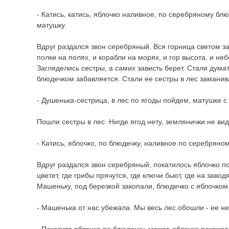
- Катись, катись, яблочко наливное, по серебряному блю
матушку.
Вдруг раздался звон серебряный. Вся горница светом за
полки на полях, и корабли на морях, и гор высота, и н
Загляделись сестры, а самих зависть берет. Стали дума
блюдечком забавляется. Стали ее сестры в лес заманив
- Душенька-сестрица, в лес по ягоды пойдем, матушке 
Пошли сестры в лес. Нигде ягод нету, землянички не ви
- Катись, яблочко, по блюдечку, наливное по серебряному
Вдруг раздался звон серебряный, покатилось яблочко по
цветет, где грибы прячутся, где ключи бьют, где на заво
Машеньку, под березкой закопали, блюдечко с яблочком 
- Машенька от нас убежала. Мы весь лес обошли - ее не