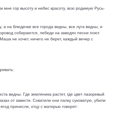
жи мне гор высоту и небес красоту, всю родимую Русь-
 а на блюдечке все города видны, все луга видны, и
хоровод собираются, лебеди на заводях песни поют.
Маша не хочет, ничего не берет, каждый вечер с
ривать:
.
ста видны. Где земляника растет, где цвет лазоревый
глазах от зависти. Схватили они палку суковатую, убили
ягод принесли, отцу с матерью говорят: