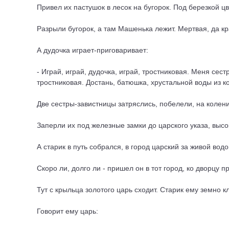
Привел их пастушок в лесок на бугорок. Под березкой ц
Разрыли бугорок, а там Машенька лежит. Мертвая, да кр
А дудочка играет-приговаривает:
- Играй, играй, дудочка, играй, тростниковая. Меня сес
тростниковая. Достань, батюшка, хрустальной воды из к
Две сестры-завистницы затряслись, побелели, на колени
Заперли их под железные замки до царского указа, высо
А старик в путь собрался, в город царский за живой водо
Скоро ли, долго ли - пришел он в тот город, ко дворцу п
Тут с крыльца золотого царь сходит. Старик ему земно к
Говорит ему царь: