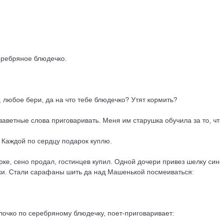
еребряное блюдечко.
, любое бери, да на что тебе блюдечко? Утят кормить?
а заветные слова приговаривать. Меня им старушка обучила за то, чт
я! Каждой по сердцу подарок куплю.
арке, сено продал, гостинцев купил. Одной дочери привез шелку си
ки. Стали сарафаны шить да над Машенькой посмеиваться:
лочко по серебряному блюдечку, поет-приговаривает: