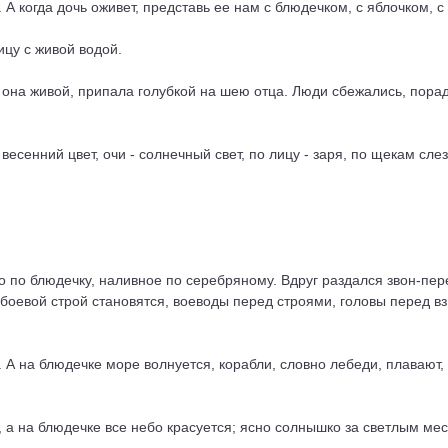
. А когда дочь оживет, представь ее нам с блюдечком, с яблочком, 
ицу с живой водой.
она живой, припала голубкой на шею отца. Люди сбежались, порад
есенний цвет, очи - солнечный свет, по лицу - заря, по щекам слез
 по блюдечку, наливное по серебряному. Вдруг раздался звон-пере
боевой строй становятся, воеводы перед строями, головы перед вз
 А на блюдечке море волнуется, корабли, словно лебеди, плавают, 
 а на блюдечке все небо красуется; ясно солнышко за светлым мес