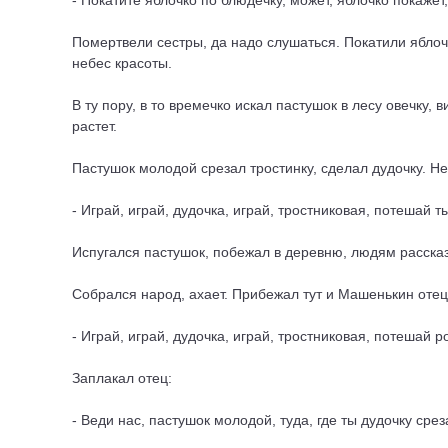
- Покатите яблочко по блюдечку, может, яблочко покажет
Помертвели сестры, да надо слушаться. Покатили яблочко
небес красоты.
В ту пору, в то времечко искал пастушок в лесу овечку, 
растет.
Пастушок молодой срезал тростинку, сделал дудочку. Не 
- Играй, играй, дудочка, играй, тростниковая, потешай
Испугался пастушок, побежал в деревню, людям расска
Собрался народ, ахает. Прибежал тут и Машенькин отец.
- Играй, играй, дудочка, играй, тростниковая, потешай
Заплакал отец:
- Веди нас, пастушок молодой, туда, где ты дудочку срез