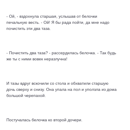
- Ой, - вздохнула старшая, услышав от белочки
печальную весть. - Ой! Я бы рада пойти, да мне надо
почистить эти два таза.
- Почистить два таза? - рассердилась белочка. - Так будь
же ты с ними вовек неразлучна!
И тазы вдруг вскочили со стола и обхватили старшую
дочь сверху и снизу. Она упала на пол и уползла из дома
большой черепахой.
Постучалась белочка ко второй дочери.