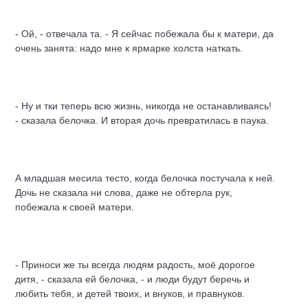
- Ой, - отвечала та. - Я сейчас побежала бы к матери, да
очень занята: надо мне к ярмарке холста наткать.
- Ну и тки теперь всю жизнь, никогда не останавливаясь!
- сказала белочка. И вторая дочь превратилась в паука.
А младшая месила тесто, когда белочка постучала к ней.
Дочь не сказала ни слова, даже не обтерла рук,
побежала к своей матери.
- Приноси же ты всегда людям радость, моё дорогое
дитя, - сказала ей белочка, - и люди будут беречь и
любить тебя, и детей твоих, и внуков, и правнуков.