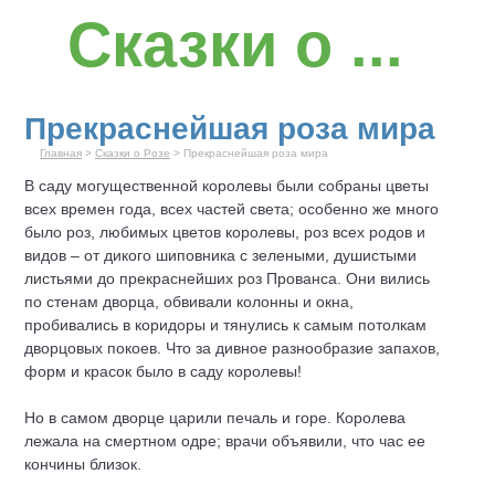
Сказки о ...
Прекраснейшая роза мира
Главная
>
Сказки о Розе
> Прекраснейшая роза мира
В саду могущественной королевы были собраны цветы
всех времен года, всех частей света; особенно же много
было роз, любимых цветов королевы, роз всех родов и
видов – от дикого шиповника с зелеными, душистыми
листьями до прекраснейших роз Прованса. Они вились
по стенам дворца, обвивали колонны и окна,
пробивались в коридоры и тянулись к самым потолкам
дворцовых покоев. Что за дивное разнообразие запахов,
форм и красок было в саду королевы!
Но в самом дворце царили печаль и горе. Королева
лежала на смертном одре; врачи объявили, что час ее
кончины близок.