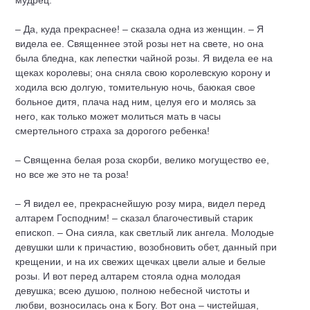
мудрец.
– Да, куда прекраснее! – сказала одна из женщин. – Я
видела ее. Священнее этой розы нет на свете, но она
была бледна, как лепестки чайной розы. Я видела ее на
щеках королевы; она сняла свою королевскую корону и
ходила всю долгую, томительную ночь, баюкая свое
больное дитя, плача над ним, целуя его и молясь за
него, как только может молиться мать в часы
смертельного страха за дорогого ребенка!
– Священна белая роза скорби, велико могущество ее,
но все же это не та роза!
– Я видел ее, прекраснейшую розу мира, видел перед
алтарем Господним! – сказал благочестивый старик
епископ. – Она сияла, как светлый лик ангела. Молодые
девушки шли к причастию, возобновить обет, данный при
крещении, и на их свежих щечках цвели алые и белые
розы. И вот перед алтарем стояла одна молодая
девушка; всею душою, полною небесной чистоты и
любви, возносилась она к Богу. Вот она – чистейшая,