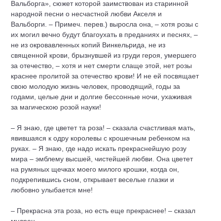
Вальборга», сюжет которой заимствован из старинной
народной песни о несчастной любви Акселя и
Вальборги. – Примеч. перев.) выросла она, – хотя розы с
их могил вечно будут благоухать в преданиях и песнях, –
не из окровавленных копий Винкельрида, не из
священной крови, брызнувшей из груди героя, умершего
за отечество, – хотя и нет смерти слаще этой, нет розы
краснее пролитой за отечество крови! И не ей посвящает
свою молодую жизнь человек, проводящий, годы за
годами, целые дни и долгие бессонные ночи, ухаживая
за магическою розой науки!
– Я знаю, где цветет та роза! – сказала счастливая мать,
явившаяся к одру королевы с крошечным ребенком на
руках. – Я знаю, где надо искать прекраснейшую розу
мира – эмблему высшей, чистейшей любви. Она цветет
на румяных щечках моего милого крошки, когда он,
подкрепившись сном, открывает веселые глазки и
любовно улыбается мне!
– Прекрасна эта роза, но есть еще прекраснее! – сказал