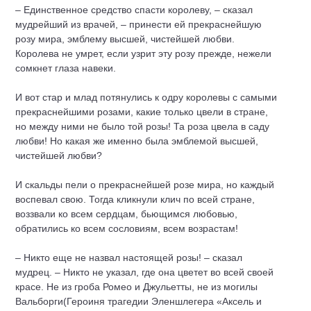
– Единственное средство спасти королеву, – сказал
мудрейший из врачей, – принести ей прекраснейшую
розу мира, эмблему высшей, чистейшей любви.
Королева не умрет, если узрит эту розу прежде, нежели
сомкнет глаза навеки.
И вот стар и млад потянулись к одру королевы с самыми
прекраснейшими
роза
ми, какие только цвели в стране,
но между ними не было той розы! Та роза цвела в саду
любви! Но какая же именно была эмблемой высшей,
чистейшей любви?
И скальды пели о прекраснейшей розе мира, но каждый
воспевал свою. Тогда кликнули клич по всей стране,
воззвали ко всем сердцам, бьющимся любовью,
обратились ко всем сословиям, всем возрастам!
– Никто еще не назвал настоящей розы! – сказал
мудрец. – Никто не указал, где она цветет во всей своей
красе. Не из гроба Ромео и Джульетты, не из могилы
Вальборги(Героиня трагедии Эленшлегера «Аксель и