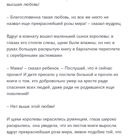
высшая любовь!
– Благословенна такая любовь, но все же никто не
назвал еще прекраснейшей розы мира! – сказал мудрец.
Вдруг в комнату вошел маленький сынок королевы; в
глазах его стояли слезы, щеки были влажны; он нес в
руках большую раскрытую книгу в бархатном переплете
с серебряными застежками.
– Мама! – сказал ребенок. – Послушай, что я сейчас
прочел! И дитя присело у постели больной и прочло из
книги о том, кто добровольно умер на кресте ради
спасения всех людей, даже ради не родившихся еще
поколений!
– Нет выше этой любви!
И щеки королевы окрасились румянцем, глаза широко
раскрылись: она увидела, что из листов книги выросла
вдруг прекраснейшая роза мира, живое подобие той, что