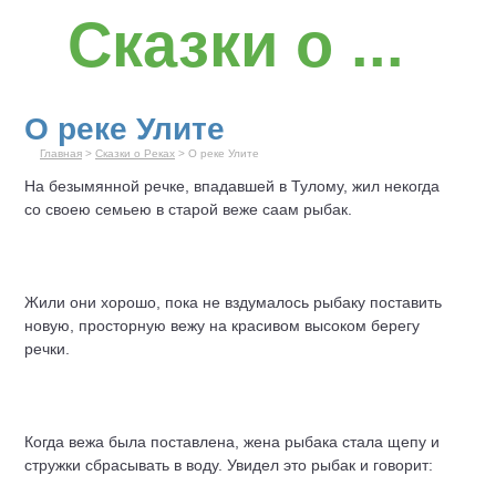
Сказки о ...
О реке Улите
Главная
>
Сказки о Реках
> О реке Улите
На безымянной речке, впадавшей в Тулому, жил некогда
со своею семьею в старой веже саам рыбак.
Жили они хорошо, пока не вздумалось рыбаку поставить
новую, просторную вежу на красивом высоком берегу
речки.
Когда вежа была поставлена, жена рыбака стала щепу и
стружки сбрасывать в воду. Увидел это рыбак и говорит: