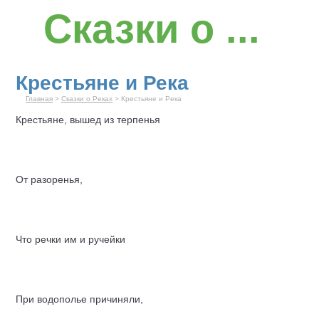
Сказки о ...
Крестьяне и Река
Главная
>
Сказки о Реках
> Крестьяне и Река
Крестьяне, вышед из терпенья
От разоренья,
Что речки им и ручейки
При водополье причиняли,