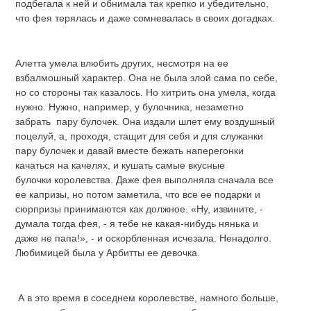
подбегала к ней и обнимала так крепко и убедительно,
что фея терялась и даже сомневалась в своих догадках.
Алетта умела влюбить других, несмотря на ее
взбалмошный характер. Она не была злой сама по себе,
но со стороны так казалось. Но хитрить она умела, когда
нужно. Нужно, например, у булочника, незаметно
забрать пару булочек. Она издали шлет ему воздушный
поцелуй, а, проходя, стащит для себя и для служанки
пару булочек и давай вместе бежать наперегонки
качаться на качелях, и кушать самые вкусные
булочки королевства. Даже фея выполняла сначала все
ее капризы, но потом заметила, что все ее подарки и
сюрпризы принимаются как должное. «Ну, извините, -
думала тогда фея, - я тебе не какая-нибудь нянька и
даже не папа!», - и оскорбленная исчезала. Ненадолго.
Любимицей была у Арбитты ее девочка.
А в это время в соседнем королевстве, намного больше,