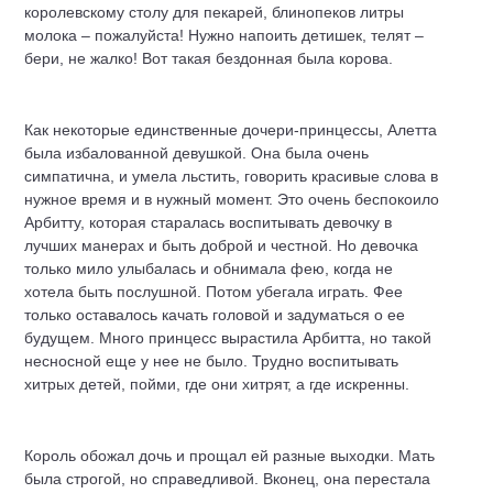
королевскому столу для пекарей, блинопеков литры
молока – пожалуйста! Нужно напоить детишек, телят –
бери, не жалко! Вот такая бездонная была корова.
Как некоторые единственные дочери-принцессы, Алетта
была избалованной девушкой. Она была очень
симпатична, и умела льстить, говорить красивые слова в
нужное время и в нужный момент. Это очень беспокоило
Арбитту, которая старалась воспитывать девочку в
лучших манерах и быть доброй и честной. Но девочка
только мило улыбалась и обнимала фею, когда не
хотела быть послушной. Потом убегала играть. Фее
только оставалось качать головой и задуматься о ее
будущем. Много принцесс вырастила Арбитта, но такой
несносной еще у нее не было. Трудно воспитывать
хитрых детей, пойми, где они хитрят, а где искренны.
Король обожал дочь и прощал ей разные выходки. Мать
была строгой, но справедливой. Вконец, она перестала