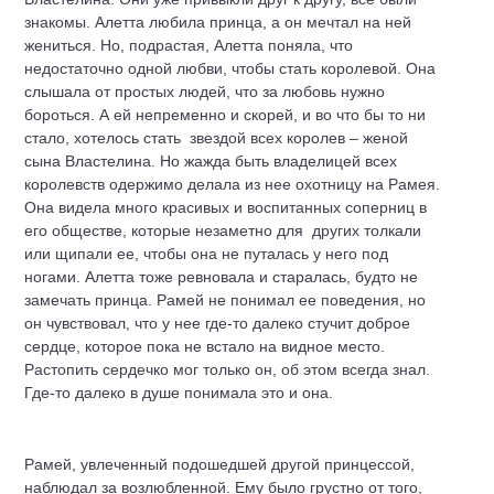
знакомы. Алетта любила принца, а он мечтал на ней
жениться. Но, подрастая, Алетта поняла, что
недостаточно одной любви, чтобы стать королевой. Она
слышала от простых людей, что за любовь нужно
бороться. А ей непременно и скорей, и во что бы то ни
стало, хотелось стать звездой всех королев – женой
сына Властелина. Но жажда быть владелицей всех
королевств одержимо делала из нее охотницу на Рамея.
Она видела много красивых и воспитанных соперниц в
его обществе, которые незаметно для других толкали
или щипали ее, чтобы она не путалась у него под
ногами. Алетта тоже ревновала и старалась, будто не
замечать принца. Рамей не понимал ее поведения, но
он чувствовал, что у нее где-то далеко стучит доброе
сердце, которое пока не встало на видное место.
Растопить сердечко мог только он, об этом всегда знал.
Где-то далеко в душе понимала это и она.
Рамей, увлеченный подошедшей другой принцессой,
наблюдал за возлюбленной. Ему было грустно от того,