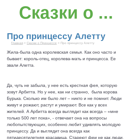
Сказки о ...
Про принцессу Алетту
Главная
>
Сказки о Принцессе
> Про принцессу Алетту
Жила-была одна королевская семья. Как оно часто и
бывает: король-отец, королева-мать и
принцесса
. Ее
звали Алетта.
Да, чуть не забыла, у нее есть крестная фея, которую
зовут Арбитта. Но у нее, как ни странно, была корова
Бурька. Сколько им было лет – никто и не помнит. Люди
живут и рожают, растут и умирают. Все как у всех
жителей. А Арбитта всегда выглядит как всегда – «мне
только 500 лет пока», - отвечает она на вопросы
любопытствующих, особенно любит удивлять молодую
принцессу. Да и выглядит она всегда как
пятидесятилетняя красавица. Стареют феи не как люди.