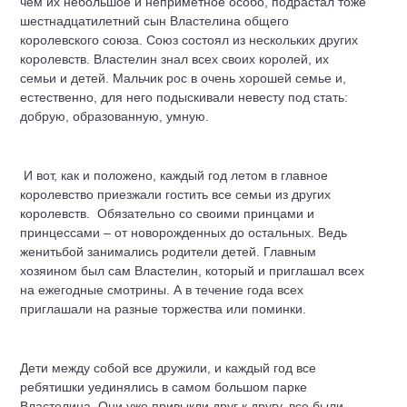
чем их небольшое и неприметное особо, подрастал тоже
шестнадцатилетний сын Властелина общего
королевского союза. Союз состоял из нескольких других
королевств. Властелин знал всех своих королей, их
семьи и детей. Мальчик рос в очень хорошей семье и,
естественно, для него подыскивали невесту под стать:
добрую, образованную, умную.
И вот, как и положено, каждый год летом в главное
королевство приезжали гостить все семьи из других
королевств. Обязательно со своими принцами и
принцессами – от новорожденных до остальных. Ведь
женитьбой занимались родители детей. Главным
хозяином был сам Властелин, который и приглашал всех
на ежегодные смотрины. А в течение года всех
приглашали на разные торжества или поминки.
Дети между собой все дружили, и каждый год все
ребятишки уединялись в самом большом парке
Властелина. Они уже привыкли друг к другу, все были