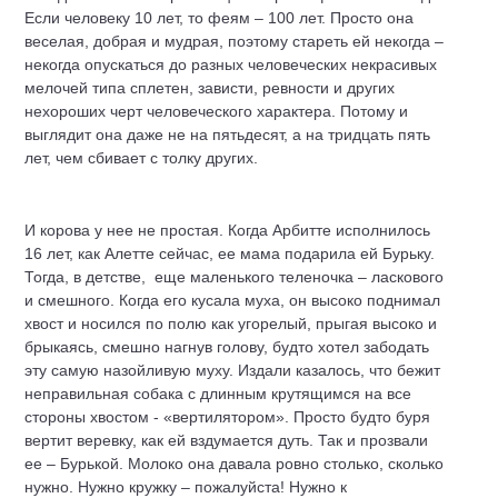
Если человеку 10 лет, то феям – 100 лет. Просто она
веселая, добрая и мудрая, поэтому стареть ей некогда –
некогда опускаться до разных человеческих некрасивых
мелочей типа сплетен, зависти, ревности и других
нехороших черт человеческого характера. Потому и
выглядит она даже не на пятьдесят, а на тридцать пять
лет, чем сбивает с толку других.
И корова у нее не простая. Когда Арбитте исполнилось
16 лет, как Алетте сейчас, ее мама подарила ей Бурьку.
Тогда, в детстве, еще маленького теленочка – ласкового
и смешного. Когда его кусала муха, он высоко поднимал
хвост и носился по полю как угорелый, прыгая высоко и
брыкаясь, смешно нагнув голову, будто хотел забодать
эту самую назойливую муху. Издали казалось, что бежит
неправильная собака с длинным крутящимся на все
стороны хвостом - «вертилятором». Просто будто буря
вертит веревку, как ей вздумается дуть. Так и прозвали
ее – Бурькой. Молоко она давала ровно столько, сколько
нужно. Нужно кружку – пожалуйста! Нужно к