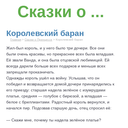
Сказки о ...
Королевский баран
Главная
>
Сказки о Принцессе
> Королевский баран
Жил-был король, и у него было три дочери. Все они
были очень красивы, но прекраснее всех была младшая.
Её звали Ванда, и она была отцовской любимицей. Ей
всегда дарили больше всех подарков и меньше всех
запрещали проказничать.
Однажды король ушёл на войну. Услышав, что он
победил и возвращается домой,дочери принарядились к
его приезду: старшая надела зелёное с изумрудами
платье, средняя — голубое с бирюзой, а младшая —
белое с бриллиантами. Радостный король вернулся, и
начался пир. Подозвав старшую дочь, отец спросил её:
— Скажи мне, почему ты надела зелёное платье?