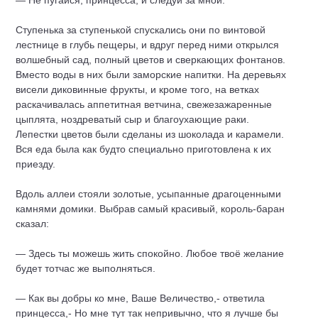
— Не пугайся, принцесса, и следуй за мной.
Ступенька за ступенькой спускались они по винтовой
лестнице в глубь пещеры, и вдруг перед ними открылся
волшебный сад, полный цветов и сверкающих фонтанов.
Вместо воды в них были заморские напитки. На деревьях
висели диковинные фрукты, и кроме того, на ветках
раскачивалась аппетитная ветчина, свежезажаренные
цыплята, ноздреватый сыр и благоухающие раки.
Лепестки цветов были сделаны из шоколада и карамели.
Вся еда была как будто специально приготовлена к их
приезду.
Вдоль аллеи стояли золотые, усыпанные драгоценными
камнями домики. Выбрав самый красивый, король-баран
сказал:
— Здесь ты можешь жить спокойно. Любое твоё желание
будет тотчас же выполняться.
— Как вы добры ко мне, Ваше Величество,- ответила
принцесса,- Но мне тут так непривычно, что я лучше бы