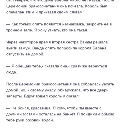
был уверен, что его дочь умерла много лет назад. После
церемонии бракосочетания она исчезла. Король был
опечален этим и приказал своим слугам:
— Как только опять появится незнакомка, закройте её в
тронном зале. Я хочу узнать, кто она такая.
Через некоторое время вторая сестра Ванды решила
выйти замуж. Ванда опять попросила короля Барана
отпустить её домой.
— Я обещаю тебе,- сказала она,- сразу же вернуться
сюда.
После церемонии бракосочетания она собралась уехать
домой, но, к своему ужасу, обнаружила, что все двери
заперты. Вдруг вошёл король и сказал:
— Не бойся, красавица. Я хочу, чтобы ты вместе с
другими гостями осталась на банкет. Я пойду сам обмою
тебе руки розовой водой.