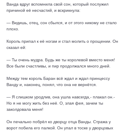
Ванда вдруг вспомнила свой сон, который послужил
причиной её несчастий, и вскрикнула:
— Видишь, отец, сон сбылся, и от этого никому не стало
плохо.
Король припал к её ногам и стал молить о прощении. Он
сказал ей:
— Ты очень мудра. Будь же ты королевой вместо меня!
Все были счастливы, и пир продолжался много дней.
Между тем король Баран всё ждал и ждал принцессу
Ванду и, наконец, понял, что она не вернётся.
— Я слишком уродлив, она ушла навсегда,- плакал он.-
Но я не могу жить без неё. О, злая фея, зачем ты
заколдовала меня!
Он печально побрёл ко дворцу отца Ванды. Стража у
ворот побила его палкой. Он упал в тоске у дворцовых