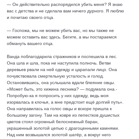
— Он действительно распорядился убить меня? Я знаю
вас с детства и не сделала вам ничего дурного. Я люблю
и почитаю своего отца.
— Госпожа, мы не можем убить вас, но мы также не
можем оставить вас здесь. Бегите, а мы постараемся
обмануть вашего отца.
Ванда поблагодарила стражников и поспешила в лес.
Она шла и шла, пока не наступила полночь. Ветви
деревьев рвали на ней одежду и царапали лицо. Она
почувствовала смертельную усталость и голод.
Остановившись, она услышала вдали блеяние овцы.
«Может быть, это хижина лесника? — подумала она.-
Попробую-ка я попросить у них одежду, ведь моя
изорвалась в клочья, а мне предстоит ещё долгий путь».
Она направилась на голос овцы и вскоре пришла к
большому загону. Там на ковре из лепестков душистых
цветов стоял огромный белоснежный баран,
украшенный золотой цепью с драгоценными камнями.
Над ним возвышался золотой шатёр, а вокруг него