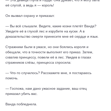
— Эта девица глупа и горда! Она думает, что я могу быть
её слугой, а ведь я — король!
Он вызвал охрану и приказал:
— Вы всё слышали. Видите, какие козни плетёт Ванда?
Уведите её в глухой лес и изрубите на куски. А в
доказательство смерти принесите мне её сердце и язык.
Стражники были в ужасе, но они боялись короля и
обещали, что в точности выполнят его приказ. Затем,
схватив принцессу, повели её в лес. Увидев в глазах
стражников слёзы, принцесса спросила:
— Что-то случилось? Расскажите мне, я постараюсь
помочь.
— Госпожа, нам дано ужасное задание, ваш отец
приказал убить вас.
Ванда побледнела.