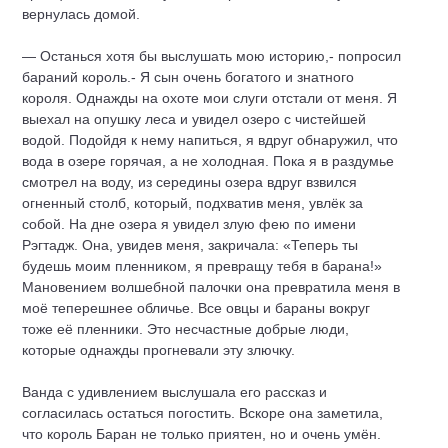
вернулась домой.
— Останься хотя бы выслушать мою историю,- попросил
бараний король.- Я сын очень богатого и знатного
короля. Однажды на охоте мои слуги отстали от меня. Я
выехал на опушку леса и увидел озеро с чистейшей
водой. Подойдя к нему напиться, я вдруг обнаружил, что
вода в озере горячая, а не холодная. Пока я в раздумье
смотрел на воду, из середины озера вдруг взвился
огненный столб, который, подхватив меня, увлёк за
собой. На дне озера я увидел злую фею по имени
Рэгтадж. Она, увидев меня, закричала: «Теперь ты
будешь моим пленником, я превращу тебя в барана!»
Мановением волшебной палочки она превратила меня в
моё теперешнее обличье. Все овцы и бараны вокруг
тоже её пленники. Это несчастные добрые люди,
которые однажды прогневали эту злючку.
Ванда с удивлением выслушала его рассказ и
согласилась остаться погостить. Вскоре она заметила,
что король Баран не только приятен, но и очень умён.