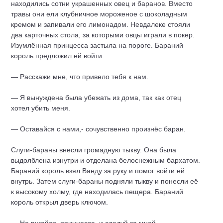
находились сотни украшенных овец и баранов. Вместо
травы они ели клубничное мороженое с шоколадным
кремом и запивали его лимонадом. Невдалеке стояли
два карточных стола, за которыми овцы играли в покер.
Изумлённая принцесса застыла на пороге. Бараний
король предложил ей войти.
— Расскажи мне, что привело тебя к нам.
— Я вынуждена была убежать из дома, так как отец
хотел убить меня.
— Оставайся с нами,- сочувственно произнёс баран.
Слуги-бараны внесли громадную тыкву. Она была
выдолблена изнутри и отделана белоснежным бархатом.
Бараний король взял Ванду за руку и помог войти ей
внутрь. Затем слуги-бараны подняли тыкву и понесли её
к высокому холму, где находилась пещера. Бараний
король открыл дверь ключом.