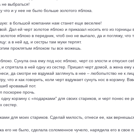
а не выбраться!
му что и у нее не было больше золотого яблока.
дшую: в большой компании нам станет еще веселее!
ой. Дал ей черт золотое яблоко и приказал носить его из горницы в
олотое яблоко в передник, чтоб оно не выпало, да и погляжу, что та
у: а в ней ад, и сестры там муки терпят.
 С этим проклятым яблоком ты все можешь.
блоко. Сунула она ему под нос яблоко, черт со злости и откусил с
и спрятала в ней одну из сестер. Пришел черт домой, а жена ему и
еси, да смотри не вздумай заглянуть в нее – любопытство не к лиц
ру, что и как говорить, коли черт вздумает сунуть нос в корзину. В
ошиб кровавый пот.
л поскорее прочь.
дну корзину с «подарками" для своих стариков, и черт понес ее ро
х сестер.
рками для моих стариков. Сделай милость, отнеси ее, как вернешь
ока его не было, сделала соломенное чучело, нарядила его в свое п