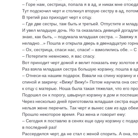
– Горе нам, сестрица, попала я в ад, и никак мне отсюд
Тут подскочил черт и столкнул вторую сестру в ад, пото
В третий раз приходит черт к отцу.
– Где две сестры, там быть и третьей. Отпустите и мла
И увел младшую дочь. Но та оказалась девицей догадлив
знаю, как быть, – подумала младшая сестра. – Завяжу я з
неладно...» Пошла и открыла дверь в двенадцатую горниц
– Ох, сестрица, спаси нас, спаси! – взмолились обе. –
– Потерпите немножко, я вас спасу.
Вот приходит черт домой и велит показать ему золотое я
Раз взяла младшая сестра большую корзину, пошла в ад 
– Отнеси-ка нашим подарок. Взвали на спину корзину и н
спиной и закричу: «Вижу! Вижу!» Потом научила она сест
к отцу с матерью. Ноша была такая тяжелая, что его пр
Подошел он к порогу, швырнул корзину в дом и поспеши
Через несколько дней приготовила младшая сестра еще о
нельзя жене перечить. Так черт и вынес сам из ада обеи
Прошло некоторое время. Раз жена и говорит ему:
– Сегодня я поставлю в сенях еще одну корзину с пода
в последний раз!
Рассердился черт, да не стал с женой спорить. А она, п