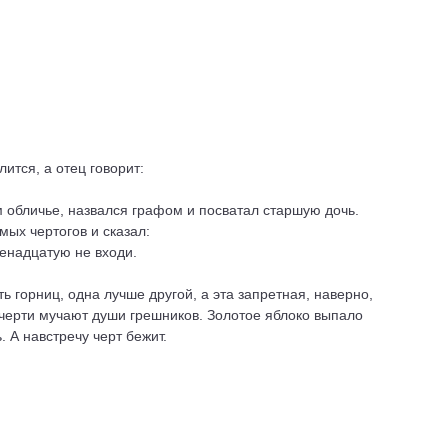
ится, а отец говорит:
м обличье, назвался графом и посватал старшую дочь.
мых чертогов и сказал:
венадцатую не входи.
 горниц, одна лучше другой, а эта запретная, наверно,
 черти мучают души грешников. Золотое яблоко выпало
. А навстречу черт бежит.