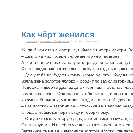
Как чёрт женился
Главная
>
Сказки о Принцессе
> Как чёрт женился
Жили-были отец с матерью, и было у них три дочери. Все
– Да кто на них позарится, разве что черт возьмет!
А черт не прочь был заполучить три души. Очень он тут
Отец с радостью согласился – кому ж и отдать ее, как н
– Дел у тебя не будет никаких, кроме одного – будешь х
Взяла жена золотое яблоко и бродит по замку из горницы
Подошла к дверям двенадцатой горницы и остановилась в
самая красивая». Одолело ее любопытство, и она отвор
из рук любопытной, укатилось в ад и сгорело. И вдруг н
– Где яблоко? – завопил он и столкнул ее в адскую бездн
Снова отправился черт к отцу и говорит ему:
– Отпустите к нам вторую дочь, а то моя жена скучает, с
Отец отпустил. И с ней случилось то же самое, что и со
Заглянула она в ад и выронила золотое яблоко. Увидела 