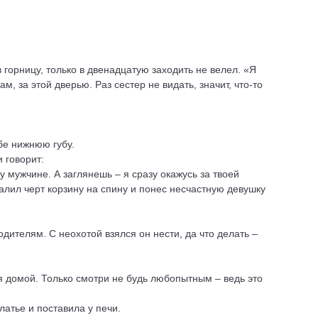
 горницу, только в двенадцатую заходить не велел. «Я
м, за этой дверью. Раз сестер не видать, значит, что-то
ебе нижнюю губу.
 говорит:
у мужчине. А заглянешь – я сразу окажусь за твоей
звалил черт корзину на спину и понес несчастную девушку
дителям. С неохотой взялся он нести, да что делать –
ся домой. Только смотри не будь любопытным – ведь это
латье и поставила у печи.