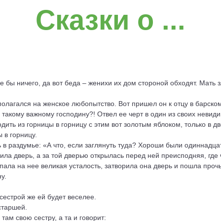
Сказки о ...
 бы ничего, да вот беда – женихи их дом стороной обходят. Мать зл
 полагался на женское любопытство. Вот пришел он к отцу в барско
е такому важному господину?! Отвел ее черт в один из своих невиди
одить из горницы в горницу с этим вот золотым яблоком, только в д
 в горницу.
 раздумье: «А что, если заглянуть туда? Хороши были одиннадцать
ила дверь, а за той дверью открылась перед ней преисподняя, где
апала на нее великая усталость, затворила она дверь и пошла прочь
у.
 сестрой же ей будет веселее.
 старшей.
там свою сестру, а та и говорит: