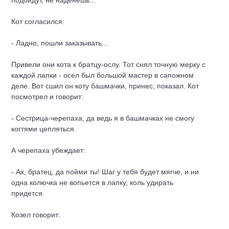
подойдут, не наденешь...
Кот согласился:
- Ладно, пошли заказывать...
Привели они кота к братцу-ослу. Тот снял точную мерку с
каждой лапки - осел был большой мастер в сапожном
деле. Вот сшил он коту башмачки, принес, показал. Кот
посмотрел и говорит:
- Сестрица-черепаха, да ведь я в башмачках не смогу
когтями цепляться.
А черепаха убеждает:
- Ах, братец, да пойми ты! Шаг у тебя будет мягче, и ни
одна колючка не вопьется в лапку, коль удирать
придется.
Козел говорит: