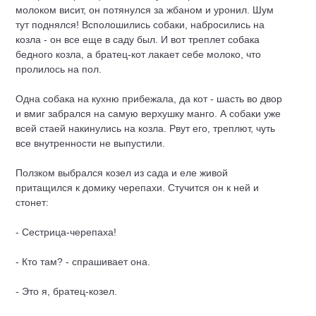
молоком висит, он потянулся за жбаном и уронил. Шум
тут поднялся! Всполошились собаки, набросились на
козла - он все еще в саду был. И вот треплет собака
бедного козла, а братец-кот лакает себе молоко, что
пролилось на пол.
Одна собака на кухню прибежала, да кот - шасть во двор
и вмиг забрался на самую верхушку манго. А собаки уже
всей стаей накинулись на козла. Рвут его, треплют, чуть
все внутренности не выпустили.
Ползком выбрался козел из сада и еле живой
притащился к домику черепахи. Стучится он к ней и
стонет:
- Сестрица-черепаха!
- Кто там? - спрашивает она.
- Это я, братец-козел.