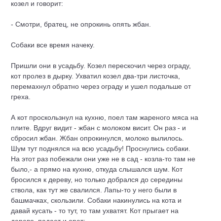
козел и говорит:
- Смотри, братец, не опрокинь опять жбан.
Собаки все время начеку.
Пришли они в усадьбу. Козел перескочил через ограду,
кот пролез в дырку. Ухватил козел два-три листочка,
перемахнул обратно через ограду и ушел подальше от
греха.
А кот проскользнул на кухню, поел там жареного мяса на
плите. Вдруг видит - жбан с молоком висит. Он раз - и
сбросил жбан. Жбан опрокинулся, молоко вылилось.
Шум тут поднялся на всю усадьбу! Проснулись собаки.
На этот раз побежали они уже не в сад - козла-то там не
было,- а прямо на кухню, откуда слышался шум. Кот
бросился к дереву, но только добрался до середины
ствола, как тут же свалился. Лапы-то у него были в
башмачках, скользили. Собаки накинулись на кота и
давай кусать - то тут, то там ухватят. Кот прыгает на