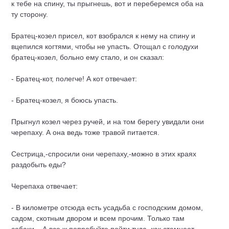
к тебе на спину, ты прыгнешь, вот и переберемся оба на
ту сторону.
Братец-козел присел, кот взобрался к нему на спину и
вцепился когтями, чтобы не упасть. Отощал с голодухи
братец-козел, больно ему стало, и он сказал:
- Братец-кот, полегче! А кот отвечает:
- Братец-козел, я боюсь упасть.
Прыгнул козел через ручей, и на том берегу увидали они
черепаху. А она ведь тоже травой питается.
Сестрица,-спросили они черепаху,-можно в этих краях
раздобыть еды?
Черепаха отвечает:
- В километре отсюда есть усадьба с господским домом,
садом, скотным двором и всем прочим. Только там