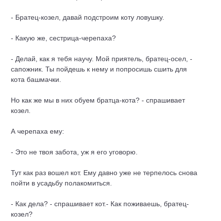
- Братец-козел, давай подстроим коту ловушку.
- Какую же, сестрица-черепаха?
- Делай, как я тебя научу. Мой приятель, братец-осел, -
сапожник. Ты пойдешь к нему и попросишь сшить для
кота башмачки.
Но как же мы в них обуем братца-кота? - спрашивает
козел.
А черепаха ему:
- Это не твоя забота, уж я его уговорю.
Тут как раз вошел кот. Ему давно уже не терпелось снова
пойти в усадьбу полакомиться.
- Как дела? - спрашивает кот.- Как поживаешь, братец-
козел?