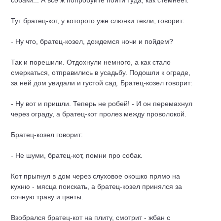
собаки... А все ж попробуйте пойти туда, как стемнеет.
Тут братец-кот, у которого уже слюнки текли, говорит:
- Ну что, братец-козел, дождемся ночи и пойдем?
Так и порешили. Отдохнули немного, а как стало
смеркаться, отправились в усадьбу. Подошли к ограде,
за ней дом увидали и густой сад. Братец-козел говорит:
- Ну вот и пришли. Теперь не робей! - И он перемахнул
через ограду, а братец-кот пролез между проволокой.
Братец-козел говорит:
- Не шуми, братец-кот, помни про собак.
Кот прыгнул в дом через слуховое окошко прямо на
кухню - мясца поискать, а братец-козел принялся за
сочную траву и цветы.
Взобрался братец-кот на плиту, смотрит - жбан с