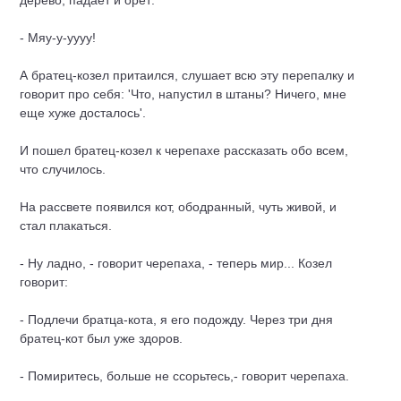
дерево, падает и орет:
- Мяу-у-уууу!
А братец-козел притаился, слушает всю эту перепалку и
говорит про себя: 'Что, напустил в штаны? Ничего, мне
еще хуже досталось'.
И пошел братец-козел к черепахе рассказать обо всем,
что случилось.
На рассвете появился кот, ободранный, чуть живой, и
стал плакаться.
- Ну ладно, - говорит черепаха, - теперь мир... Козел
говорит:
- Подлечи братца-кота, я его подожду. Через три дня
братец-кот был уже здоров.
- Помиритесь, больше не ссорьтесь,- говорит черепаха.