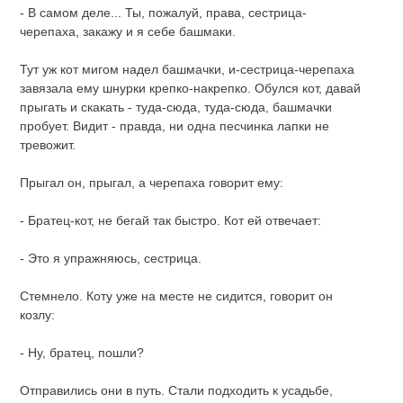
- В самом деле... Ты, пожалуй, права, сестрица-
черепаха, закажу и я себе башмаки.
Тут уж кот мигом надел башмачки, и-сестрица-черепаха
завязала ему шнурки крепко-накрепко. Обулся кот, давай
прыгать и скакать - туда-сюда, туда-сюда, башмачки
пробует. Видит - правда, ни одна песчинка лапки не
тревожит.
Прыгал он, прыгал, а черепаха говорит ему:
- Братец-кот, не бегай так быстро. Кот ей отвечает:
- Это я упражняюсь, сестрица.
Стемнело. Коту уже на месте не сидится, говорит он
козлу:
- Ну, братец, пошли?
Отправились они в путь. Стали подходить к усадьбе,