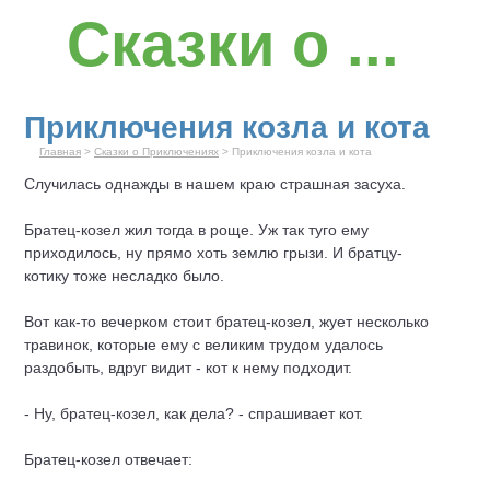
Сказки о ...
Приключения козла и кота
Главная
>
Сказки о Приключениях
> Приключения козла и кота
Случилась однажды в нашем краю страшная засуха.
Братец-козел жил тогда в роще. Уж так туго ему
приходилось, ну прямо хоть землю грызи. И братцу-
котику тоже несладко было.
Вот как-то вечерком стоит братец-козел, жует несколько
травинок, которые ему с великим трудом удалось
раздобыть, вдруг видит - кот к нему подходит.
- Ну, братец-козел, как дела? - спрашивает кот.
Братец-козел отвечает: