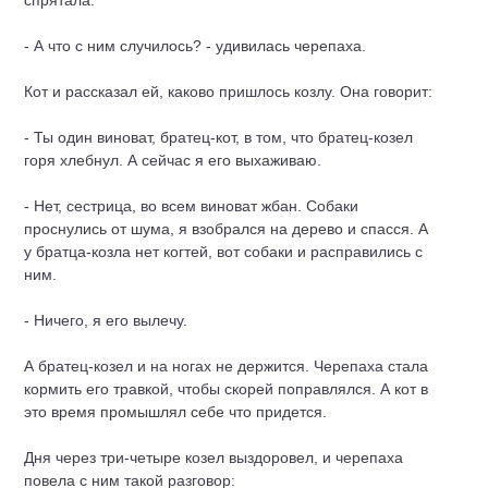
спрятала.
- А что с ним случилось? - удивилась черепаха.
Кот и рассказал ей, каково пришлось козлу. Она говорит:
- Ты один виноват, братец-кот, в том, что братец-козел
горя хлебнул. А сейчас я его выхаживаю.
- Нет, сестрица, во всем виноват жбан. Собаки
проснулись от шума, я взобрался на дерево и спасся. А
у братца-козла нет когтей, вот собаки и расправились с
ним.
- Ничего, я его вылечу.
А братец-козел и на ногах не держится. Черепаха стала
кормить его травкой, чтобы скорей поправлялся. А кот в
это время промышлял себе что придется.
Дня через три-четыре козел выздоровел, и черепаха
повела с ним такой разговор: