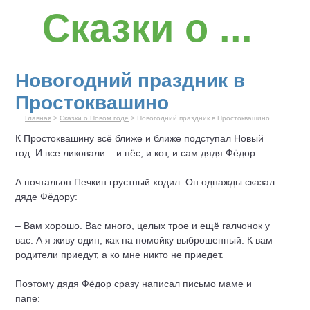
Сказки о ...
Новогодний праздник в
Простоквашино
Главная
>
Сказки о Новом годе
> Новогодний праздник в Простоквашино
К Простоквашину всё ближе и ближе подступал
Новый
год
. И все ликовали – и пёс, и кот, и сам дядя Фёдор.
А почтальон Печкин грустный ходил. Он однажды сказал
дяде Фёдору:
– Вам хорошо. Вас много, целых трое и ещё галчонок у
вас. А я живу один, как на помойку выброшенный. К вам
родители приедут, а ко мне никто не приедет.
Поэтому дядя Фёдор сразу написал письмо маме и
папе: