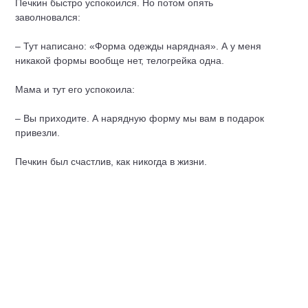
Печкин быстро успокоился. Но потом опять
заволновался:
– Тут написано: «Форма одежды нарядная». А у меня
никакой формы вообще нет, телогрейка одна.
Мама и тут его успокоила:
– Вы приходите. А нарядную форму мы вам в подарок
привезли.
Печкин был счастлив, как никогда в жизни.
Новый год в этом году был очень праздничным. В доме
дяди Фёдора горели свечи, переливались лампочки,
звучала музыка, и, как это ни странно, пахло весной.
©
2015 — 2026
info@skazki-o.ru
Все права на материалы, размещенные на сайте «Сказки о» принадлежат их