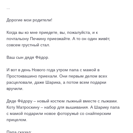
...
Дорогие мои родители!
Когда вы ко мне приедете, вы, пожалуйста, и к
почтальону Печкину приезжайте. А то он один живёт,
совсем грустный стал.
Ваш сын дядя Фёдор.
И вот в день Нового года утром папа с мамой в
Простоквашино приехали. Они первым делом всех
расцеловали, даже Шарика, а потом всем подарки
вручили.
Дяде Фёдору – новый костюм лыжный вместе с лыжами.
Коту Матроскину – набор для вышивания. А Шарику папа
с мамой подарили новое фоторужьё со снайперским
прицелом.
Папа сказал: