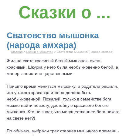
Сказки о ...
Сватовство мышонка
(народа амхара)
Главная
>
Сказки о Мышатах
> Сватовство мышонка (народа амхара)
Жил на свете красивый белый
мышонок
, очень
красивый. Шкурка у него была необыкновенно белой, а
манеры поистине царственными.
Пришло время жениться мышонку, и родители решили,
что у такого красавца и жена должна быть
необыкновенной. Пожалуй, только в семействе бога
можно найти невесту, достойную красивого белого
мышонка. Кто не знает, что могущественнее бога никого
на свете нет?!
По обычаю, выбрали трех старцев мышиного племени -