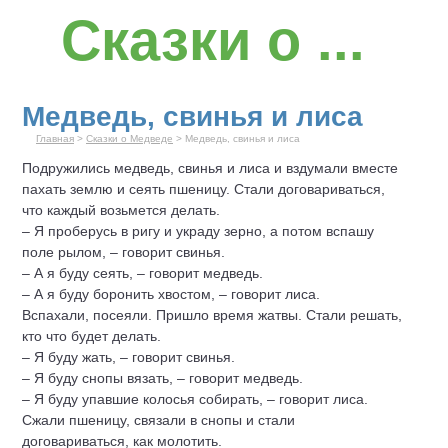
Сказки о ...
Медведь, свинья и лиса
Главная
>
Сказки о Медведе
> Медведь, свинья и лиса
Подружились медведь, свинья и лиса и вздумали вместе
пахать землю и сеять пшеницу. Стали договариваться,
что каждый возьмется делать.
– Я проберусь в ригу и украду зерно, а потом вспашу
поле рылом, – говорит свинья.
– А я буду сеять, – говорит медведь.
– А я буду боронить хвостом, – говорит лиса.
Вспахали, посеяли. Пришло время жатвы. Стали решать,
кто что будет делать.
– Я буду жать, – говорит свинья.
– Я буду снопы вязать, – говорит медведь.
– Я буду упавшие колосья собирать, – говорит лиса.
Сжали пшеницу, связали в снопы и стали
договариваться, как молотить.