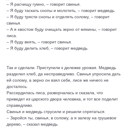
– Я расчищу гумно, – говорит свинья.
– Я буду таскать снопы и молотить, – говорит медведь.
– Я буду трясти снопы и отделять солому, – говорит
свинья.
– А я хвостом буду очищать зерно от мякины, – говорит
лиса.
– Я буду веять, – говорит свинья.
– Я буду делить хлеб, – говорит медведь.
Так и сделали. Приступили к дележке урожая.
Медведь
разделил хлеб, да несправедливо. Свинья упросила дать
ей солому, а зерно он взял себе, лисе же ничего не
досталось.
Рассердилась лиса, разворчалась и сказала, что
приведет из царского двора человека, и тот все поделит
справедливо.
Свинья и медведь струсили и решили спрятаться.
– Заройся ты, свинья, в солому, а я залезу на грушевое
дерево, – сказал медведь.