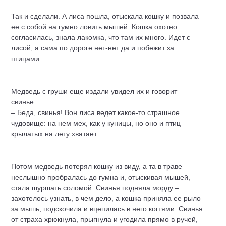
Так и сделали. А лиса пошла, отыскала кошку и позвала
ее с собой на гумно ловить мышей. Кошка охотно
согласилась, знала лакомка, что там их много. Идет с
лисой, а сама по дороге нет-нет да и побежит за
птицами.
Медведь с груши еще издали увидел их и говорит
свинье:
– Беда, свинья! Вон лиса ведет какое-то страшное
чудовище: на нем мех, как у куницы, но оно и птиц
крылатых на лету хватает.
Потом медведь потерял кошку из виду, а та в траве
неслышно пробралась до гумна и, отыскивая мышей,
стала шуршать соломой. Свинья подняла морду –
захотелось узнать, в чем дело, а кошка приняла ее рыло
за мышь, подскочила и вцепилась в него когтями. Свинья
от страха хрюкнула, прыгнула и угодила прямо в ручей,