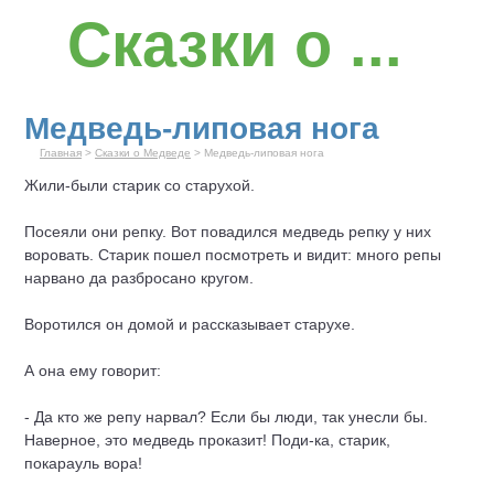
Сказки о ...
Медведь-липовая нога
Главная
>
Сказки о Медведе
> Медведь-липовая нога
Жили-были старик со старухой.
Посеяли они репку. Вот повадился медведь репку у них
воровать. Старик пошел посмотреть и видит: много репы
нарвано да разбросано кругом.
Воротился он домой и рассказывает старухе.
А она ему говорит:
- Да кто же репу нарвал? Если бы люди, так унесли бы.
Наверное, это медведь проказит! Поди-ка, старик,
покарауль вора!