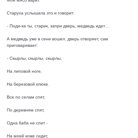
Мое мясо варит.
Старуха услышала это и говорит:
- Поди-ка ты, старик, запри дверь, медведь идет…
А медведь уже в сени вошел, дверь отворяет, сам
приговаривает:
- Скырлы, скырлы, скырлы,
На липовой ноге,
На березовой клюке.
Все по селам спят,
По деревням спят,
Одна баба не спит -
На моей коже сидит,