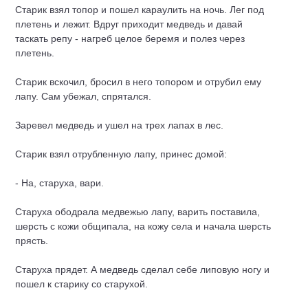
Старик взял топор и пошел караулить на ночь. Лег под
плетень и лежит. Вдруг приходит медведь и давай
таскать репу - нагреб целое беремя и полез через
плетень.
Старик вскочил, бросил в него топором и отрубил ему
лапу. Сам убежал, спрятался.
Заревел медведь и ушел на трех лапах в лес.
Старик взял отрубленную лапу, принес домой:
- На, старуха, вари.
Старуха ободрала медвежью лапу, варить поставила,
шерсть с кожи общипала, на кожу села и начала шерсть
прясть.
Старуха прядет. А медведь сделал себе липовую ногу и
пошел к старику со старухой.