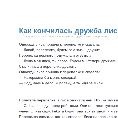
Как кончилась дружба лис
Главная
>
Сказки о Лисе
> Как кончилась дружба лисы и перепелки
Однажды лиса пришла к перепелке и сказала:
— Давай, перепелка, будем всю жизнь дружить.
Перепелка немного подумала и ответила:
— Душа моя лиса, ты права. Будем мы теперь друзьями 
Стали лиса и перепелка дружить.
Однажды лиса пришла к перепелке и сказала:
— Накормила бы меня, соседка!
— Подумаешь дело! Я полечу, а ты иди за мной.
Полетела перепелка, а лиса бежит за ней. Птичка замет
— Сейчас я сяду перед ребятами. Они поставят кувшины 
улечу. Опять сяду. Ребята будут гоняться за мной, и я у
Перепелка сделала так, как сказала.
Лиса
наелась до от