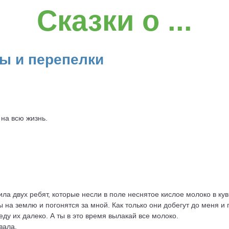
Сказки о ...
ы и перепелки
на всю жизнь.
ила двух ребят, которые несли в поле неснятое кислое молоко в ку
на землю и погонятся за мной. Как только они добегут до меня и п
веду их далеко. А ты в это время вылакай все молоко.
вала.