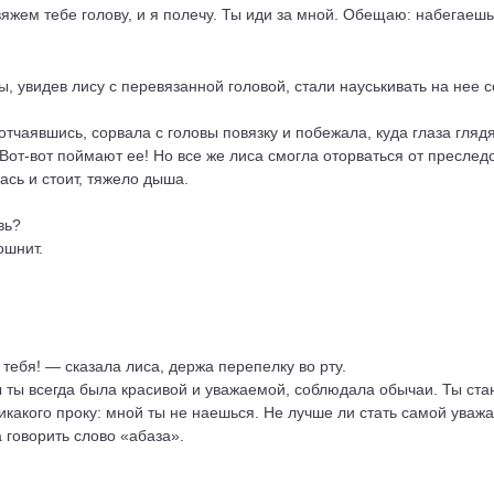
яжем тебе голову, и я полечу. Ты иди за мной. Обещаю: набегаешь
, увидев лису с перевязанной головой, стали науськивать на нее с
тчаявшись, сорвала с головы повязку и побежала, куда глаза глядя
. Вот-вот поймают ее! Но все же лиса смогла оторваться от преслед
сь и стоит, тяжело дыша.
вь?
ошнит.
 тебя! — сказала лиса, держа перепелку во рту.
ы ты всегда была красивой и уважаемой, соблюдала обычаи. Ты ст
икакого проку: мной ты не наешься. Не лучше ли стать самой уваж
 говорить слово «абаза».