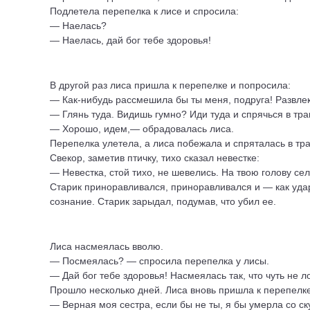
Подлетела перепелка к лисе и спросила:
— Наелась?
— Наелась, дай бог тебе здоровья!
В другой раз лиса пришла к перепелке и попросила:
— Как-нибудь рассмешила бы ты меня, подруга! Развлекл
— Глянь туда. Видишь гумно? Иди туда и спрячься в тр
— Хорошо, идем,— обрадовалась лиса.
Перепелка улетела, а лиса побежала и спряталась в трав
Свекор, заметив птичку, тихо сказал невестке:
— Невестка, стой тихо, не шевелись. На твою голову се
Старик приноравливался, приноравливался и — как удар
сознание. Старик зарыдал, подумав, что убил ее.
Лиса насмеялась вволю.
— Посмеялась? — спросила перепелка у лисы.
— Дай бог тебе здоровья! Насмеялась так, что чуть не л
Прошло несколько дней. Лиса вновь пришла к перепелке
— Верная моя сестра, если бы не ты, я бы умерла со ск