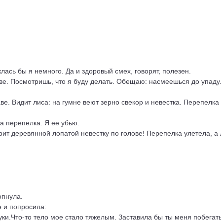
ась бы я немного. Да и здоровый смех, говорят, полезен.
аве. Посмотришь, что я буду делать. Обещаю: насмеешься до упаду
е. Видит лиса: на гумне веют зерно свекор и невестка. Перепелка 
ла перепелка. Я ее убью.
ит деревянной лопатой невестку по голове! Перепелка улетела, а 
опнула.
 и попросила:
уки.Что-то тело мое стало тяжелым. Заставила бы ты меня побегать