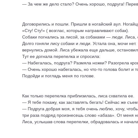
— За чем же дело стало? Очень хорошо, подруга! Перев
Договорились и пошли. Пришли в ногайский аул. Ногайцы
«Сту! Сту!» ( возглас, которым натравливают собак).
Собаки погнались за лисой, за собаками — люди. Лиса, о
Долго гоняли лису собаки и люди. Устала она, мочи нет
вернулись домой. Лиса убежала еще дальше, остановила
Тут ее догнала перепелка и спросила:
— Набегалась, подруга? Размяла ножки? Разогрела кро
— Очень хорошо набегалась, но что-то голова болит и т
Подойди и погладь меня по голове.
Как только перепелка приблизилась, лиса схватила ее.
— Я тебе покажу, как заставлять бегать! Сейчас же съем
— Подруга добрая моя, я тебя очень люблю, хочу, чтоб
три раза подряд произнесешь слово «абаза». От меня н
Лиса, услышав слова перепелки, обрадовалась и начала