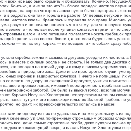
т, и всех их надо было кормить и обихаживать. Конечно, Несушке-
х-тах! Ко-ко-ко, а мне за это что?»- блюла порядок, чистила перыш
ли корма, на сорока четырех лапках нужно было подстригать кого
, а в радость, она так и горела на работе. От первых петухов и пок
живала, чистила клювы, бранилась и охраняла всю ораву. Миллион 
 ума-разума и не начали понимать что к чему: для чего служат лужи
ко в земле, и что нельзя после купанья копаться в грязи, и что сп
ть строевым шагом, и что петушкам полагается носить гребешок пря
молодой травки глаза весело блестят, а вот если будешь есть улиток
, сокола — по полету, хорька — по повадке, и что собаки сразу н
 устали скребла землю и созывала детушек, усердно их чистила, а 
ось, а вместе с силами росла и ее страсть. Не только два десятка
 всех, кто попадал на птичий двор и к кому с писком устремлялась 
ревнейшего природного зова. Даже иные престарелые клуши, уже пр
к, юных курочек и задиристых кочетков. Ничего не попишешь! Их 
но семенить по двору на ежедневной прогулке, учиться почтительн
на шее и крепких лапах, имевший неосторожность приблизиться к
ен материнской заботой. Он было вызвысил голос, возопив могуч
 славная Курочка Несушка-Хлопотушка непререкаемым тоном скоманд
рыть навоз, тут уж и его превосходительство Золотой Гребень не у
роятно, но факт: их превосходительство копались в навозе!
се-таки ни одному из них не удавалось и на миг ускользнуть из-по
ения семейных уз! Она по-прежнему строжайшим образом следила з
орялись все, даже самые строптивые особи, даже пулярки весьма 
сех подхватил всемогущий вихрь, и власть Несушки-Хлопотушки воз