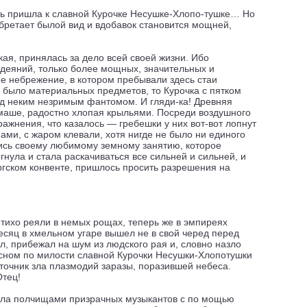
рть пришла к славной Курочке Несушке-Хлопо-тушке… Но
обретает былой вид и вдобавок становится мощней,
кая, принялась за дело всей своей жизни. Ибо
 деяний, только более мощных, значительных и
ее небрежение, в котором пребывали здесь стаи
е было материальных предметов, то Курочка с пятком
ад неким незримым фантомом. И гляди-ка! Древняя
мамаше, радостно хлопая крыльями. Посреди воздушного
ажнения, что казалось — гребешки у них вот-вот лопнут
пами, с жаром клевали, хотя нигде не было ни единого
вшись своему любимому земному занятию, которое
нула и стала раскачиваться все сильней и сильней, и
ргском конвенте, пришлось просить разрешения на
тихо реяли в немых рощах, теперь же в эмпиреях
есяц в хмельном угаре вышел не в свой черед перед
л, прибежал на шум из людского рая и, словно назло
есном по милости славной Курочки Несушки-Хлопотушки
сточник зла плазмодий заразы, поразившей небеса.
Отец!
вала полчищами призрачных музыкантов с по мощью