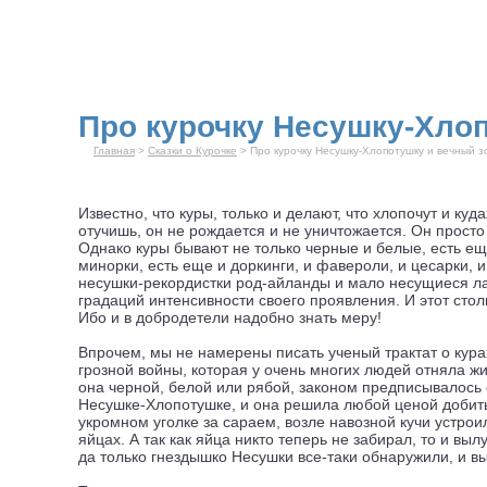
Про курочку Несушку-Хло
Главная
>
Сказки о Курочке
> Про курочку Несушку-Хлопотушку и вечный з
Известно, что куры, только и делают, что хлопочут и ку
отучишь, он не рождается и не уничтожается. Он просто 
Однако куры бывают не только черные и белые, есть еще
минорки, есть еще и доркинги, и фавероли, и цесарки, 
несушки-рекордистки род-айланды и мало несущиеся ла
градаций интенсивности своего проявления. И этот стол
Ибо и в добродетели надобно знать меру!
Впрочем, мы не намерены писать ученый трактат о кура
грозной войны, которая у очень многих людей отняла жиз
она черной, белой или рябой, законом предписывалось
Несушке-Хлопотушке, и она решила любой ценой добиться
укромном уголке за сараем, возле навозной кучи устро
яйцах. А так как яйца никто теперь не забирал, то и вы
да только гнездышко Несушки все-таки обнаружили, и 