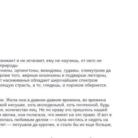
зникает и не исчезает, ему не научишь, от него не
 природы.
хинхины, орпингтоны, виандомы, гудамы, плимутроки да
 кроме того, жирные кохинхины и поджарые леггорны,
нкт насиживанья обладает широчайшим спектром
оящую страсть, а то, глядишь, и пороком обернется.
шке. Жила она в давние-давние времена, во времена
якой несушке, хоть молоденькой, хоть почтенной, будь
е, количество яиц. Не по нраву это пришлось нашей
вочка, она полагала, что имеет на это право. И вот в
анялась любимым делом — стала нестись и сидеть на
плят — петушков да курочек, и стало бы их еще больше,