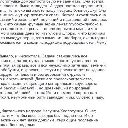
Хлопотушке домовитости было не занимать. Она всегда
ки, словом, была молодец. И вдруг настала другая жизнь.
тки… Но плохо вы знаете нашу Несушку-Хлопотушку! Она
а не кликнут кур ложиться спать, бегала и суетилась она
указаний и замечаний, поучений и наставлений пришлось
, и что самые крупные зерна лежат глубоко-глубоко в
ерва надо землю рыть — после зернышки мыть, и что
мо и каждый день точить клюв и шпоры, и что курочкам
, то выпадут перья, зато камешки, наоборот, очень нужны
абрасываются, а кошки исподтишка подкрадываются. Чему
бывало, и чихвостила. Задачи становились все
 своих цыпляток, нуждавшихся в опеке, успевала она
цыплячья орава, все и вся неумолимо затягивал великий
абабушки, и красавцы петухи в расцвете лет нежданно-
усердно потчевали и без церемоний окружали
о шаркать ножкой. Даже его превосходительство,
 краю всепоглощающего материнского круговорота,
им басом: «Караул!», но древнейший природный
овала: «Червей ко-о-пай!»- и не менее сорока пар
стоял, неумолимый ритм завладел и им. Словно в чаду,
д бдительного надзора Несушки-Хлопотушки. О нет,
а тем, чтобы весь выводок был подле нее. И ее
преклонных лет, даже дряхлые, теряющие последние
росла беспредельно.