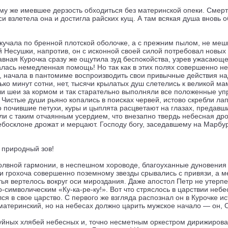
тому же имевшее дерзость обходиться без материнской опеки. Сме
и взлетела она и достигла райских кущ. А там всякая душа вновь 
скучала по бренной плотской оболочке, а с прежним пылом, не меш
 Несушки, напротив, он с исконной своей силой потребовал новых
авная Курочка сразу же ощутила зуд беспокойства, узрев ужасающ
алась немедленная помощь! Но так как в этих полях совершенно н
, начала в пантомиме воспроизводить свои привычные действия н
лько минут сотни, нет, тысячи крылатых душ слетелись к великой 
ли шеи за кормом и так старательно выполняли все положенные упр
! Чистые души рьяно копались в поисках червей, истово скребли ла
то почившие петухи, куры и цыплята расцветают на глазах, преда
и с таким отчаянным усердием, что внезапно твердь небесная дрог
небосклоне дрожат и мерцают. Господу богу, заседавшему на Марбу
 природный зов!
лвной гармонии, в неспешном хороводе, благоуханные дуновения 
 и грохоча совершенно поземному звезды срывались с привязи, а м
ья вертелось вокруг оси мироздания. Даже апостол Петр не утерпе
символическим «Ку-ка-ре-ку!». Вот что стряслось в царствии неб
ся в свое царство. С первого же взгляда распознал он в Курочке и
 материнский, но на небесах должно царить мужское начало — он, 
буйных хлябей небесных и, точно несметным оркестром дирижиро