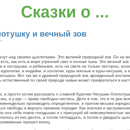
Сказки о ...
потушку и вечный зов
ов
дахчут над своими цыплятками. Это великий природный зов. Он не во
есть, как есть в мире утренний свет и ночная тьма. Это вечный зов
 и пеструшки, и рябенькие, есть на свете не только леггорны, ко
и куропатки, и индейки, и хохлатки, куры мясные и куры-несушки, а
нгшаны. Вот так же и древний природный зов, врожденный инсти
ь естественный по своей природе навык может превратиться в наст
х, а просто хотим рассказать о славной Курочке Несушке-Хлопоту
нь, а у кур — право свободно нестись. Дело в том, что в те дни вс
 еженедельно производить определенное, и притом весьма изрядно
 свободы и вернуть прежние порядки. Как знатная и заслуженная к
ила она себе новое гнездышко и с присущей ей невозмутимостью з
лупилось из них десять, а потом пятнадцать, а потом и двадцать цы
высиживанью пришел конец.