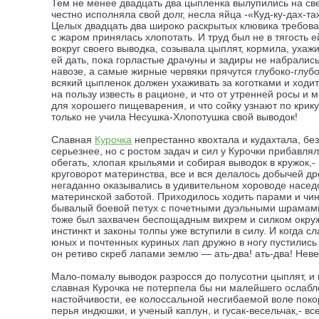
Тем не менее двадцать два цыпленка вылупились на све
честно исполняла свой долг, несла яйца -«Куд-ку-дах-та
Целых двадцать два широко раскрытых клювика требова
с жаром принялась хлопотать. И труд был не в тягость ей
вокруг своего выводка, созывала цыплят, кормила, уха
ей дать, пока горластые драчуны и задиры не набрались
навозе, а самые жирные червяки прячутся глубоко-глубо
всякий цыпленок должен ухаживать за коготками и ходи
на пользу известь в рационе, и что от утренней росы и 
для хорошего пищеварения, и что сойку узнают по крику
только не учила Несушка-Хлопотушка свой выводок!
Славная
Курочка
непрестанно квохтала и кудахтала, без
серьезнее, но с ростом задач и сил у Курочки прибавлял
обегать, хлопая крыльями и собирая выводок в кружок,-
круговорот материнства, все и вся делалось добычей д
негаданно оказывались в удивительном хороводе наседо
материнской заботой. Приходилось ходить парами и чин
бывалый боевой петух с почетными дуэльными шрамами 
тоже был захвачен беспощадным вихрем и силком окруж
инстинкт и законы толпы уже вступили в силу. И когда
юных и почтенных куриных лап дружно в ногу пустились 
он ретиво скреб лапами землю — ать-два! ать-два! Неве
Мало-помалу выводок разросся до полусотни цыплят, и в
славная Курочка не потерпела бы ни малейшего ослабл
настойчивости, ее колоссальной несгибаемой воле пок
перья индюшки, и ученый каплун, и гусак-весельчак,- в