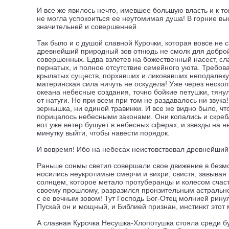
И все же явилось нечто, имевшее большую власть и к 
не могла успокоиться ее неутомимая душа! В горние выс
значительней и совершенней.
Так было и с душой славной Курочки, которая вовсе не 
древнейший природный зов отнюдь не смолк для доброй
совершенных. Едва взлетев на божественный насест, сл
пернатых, и полное отсутствие семейного уюта. Требов
крылатых существ, порхавших и ликовавших неподалеку
материнская сила ничуть не оскудела! Уже через неско
океана небесные создания, точно бойкие петушки, тяну
от натуги. Но при всем при том не раздавалось ни звука
зернышка, ни единой травинки. И все же видно было, ч
порицалось небесными законами. Они копались и скребл
вот уже ветер бушует в небесных сферах, и звезды на 
минутку выйти, чтобы навести порядок.
И вовремя! Ибо на небесах неистовствовал древнейший
Раньше сонмы светил совершали свое движение в безмо
носились неукротимые смерчи и вихри, свистя, завывая
солнцем, которое метало протуберанцы и колесом счаст
своему прошлому, разразился пронзительным астрально-
с ее вечным зовом! Тут Господь Бог-Отец молнией ринул
Пускай он и мощный, и Библией признан, инстинкт этот
А славная Курочка Несушка-Хлопотушка стояла среди 