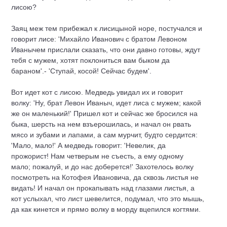
лисою?
Заяц меж тем прибежал к лисицыной норе, постучался и
говорит лисе: 'Михайло Иванович с братом Левоном
Иванычем прислали сказать, что они давно готовы, ждут
тебя с мужем, хотят поклониться вам быком да
бараном'.- 'Ступай, косой! Сейчас будем'.
Вот идет кот с лисою. Медведь увидал их и говорит
волку: 'Ну, брат Левон Иваныч, идет лиса с мужем; какой
же он маленький!' Пришел кот и сейчас же бросился на
быка, шерсть на нем взъерошилась, и начал он рвать
мясо и зубами и лапами, а сам мурчит, будто сердится:
'Мало, мало!' А медведь говорит: 'Невелик, да
прожорист! Нам четверым не съесть, а ему одному
мало; пожалуй, и до нас доберется!' Захотелось волку
посмотреть на Котофея Ивановича, да сквозь листья не
видать! И начал он прокапывать над глазами листья, а
кот услыхал, что лист шевелится, подумал, что это мышь,
да как кинется и прямо волку в морду вцепился когтями.