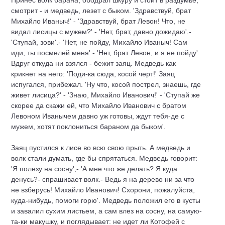
Принес волк барана, ободрал шкуру и стоит в раздумье;
смотрит - и медведь, лезет с быком. 'Здравствуй, брат
Михайло Иваныч!' - 'Здравствуй, брат Левон! Что, не
видал лисицы с мужем?' - 'Нет, брат, давно дожидаю'.-
'Ступай, зови'.- 'Нет, не пойду, Михайло Иваныч! Сам
иди, ты посмелей меня'.- 'Нет, брат Левон, и я не пойду'.
Вдруг откуда ни взялся - бежит заяц. Медведь как
крикнет на него: 'Поди-ка сюда, косой черт!' Заяц
испугался, прибежал. 'Ну что, косой пострел, знаешь, где
живет лисица?' - 'Знаю, Михайло Иванович!' - 'Ступай же
скорее да скажи ей, что Михайло Иванович с братом
Левоном Иванычем давно уж готовы, ждут тебя-де с
мужем, хотят поклониться бараном да быком'.
Заяц пустился к лисе во всю свою прыть. А медведь и
волк стали думать, где бы спрятаться. Медведь говорит:
'Я полезу на сосну',- 'А мне что же делать? Я куда
денусь?- спрашивает волк.- Ведь я на дерево ни за что
не взберусь! Михайло Иванович! Схорони, пожалуйста,
куда-нибудь, помоги горю'. Медведь положил его в кусты
и завалил сухим листьем, а сам влез на сосну, на самую-
та-ки макушку, и поглядывает: не идет ли Котофей с