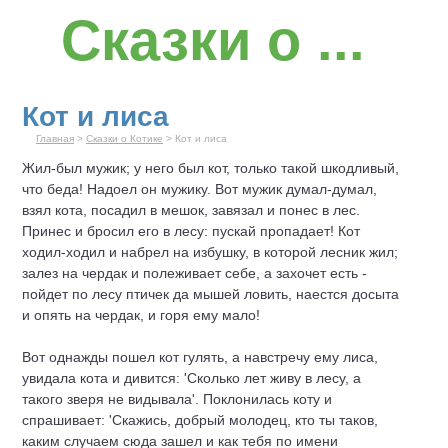
Сказки о ...
Кот и лиса
Главная
>
Сказки о Котике
> Кот и лиса
Жил-был мужик; у него был кот, только такой шкодливый,
что беда! Надоел он мужику. Вот мужик думал-думал,
взял кота, посадил в мешок, завязал и понес в лес.
Принес и бросил его в лесу: пускай пропадает!
Кот
ходил-ходил и набрел на избушку, в которой лесник жил;
залез на чердак и полеживает себе, а захочет есть -
пойдет по лесу птичек да мышей ловить, наестся досыта
и опять на чердак, и горя ему мало!
Вот однажды пошел кот гулять, а навстречу ему лиса,
увидала кота и дивится: 'Сколько лет живу в лесу, а
такого зверя не видывала'. Поклонилась коту и
спрашивает: 'Скажись, добрый молодец, кто ты таков,
каким случаем сюда зашел и как тебя по имени