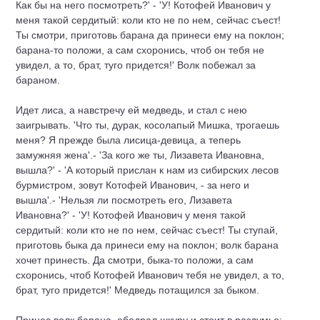
Как бы на него посмотреть?' - 'У! Котофей Иванович у
меня такой сердитый: коли кто не по нем, сейчас съест!
Ты смотри, приготовь барана да принеси ему на поклон;
барана-то положи, а сам схоронись, чтоб он тебя не
увидел, а то, брат, туго придется!' Волк побежал за
бараном.
Идет лиса, а навстречу ей медведь, и стал с нею
заигрывать. 'Что ты, дурак, косолапый Мишка, трогаешь
меня? Я прежде была лисица-девица, а теперь
замужняя жена'.- 'За кого же ты, Лизавета Ивановна,
вышла?' - 'А который прислан к нам из сибирских лесов
бурмистром, зовут Котофей Иванович, - за него и
вышла'.- 'Нельзя ли посмотреть его, Лизавета
Ивановна?' - 'У! Котофей Иванович у меня такой
сердитый: коли кто не по нем, сейчас съест! Ты ступай,
приготовь быка да принеси ему на поклон; волк барана
хочет принесть. Да смотри, быка-то положи, а сам
схоронись, чтоб Котофей Иванович тебя не увидел, а то,
брат, туго придется!' Медведь потащился за быком.