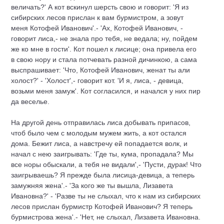
величать?' А кот вскинул шерсть свою и говорит: 'Я из
сибирских лесов прислан к вам бурмистром, а зовут
меня Котофей Иванович'.- 'Ах, Котофей Иванович, -
говорит лиса,- не знала про тебя, не ведала; ну, пойдем
же ко мне в гости'. Кот пошел к лисице; она привела его
в свою нору и стала потчевать разной дичинкою, а сама
выспрашивает: 'Что, Котофей Иванович, женат ты али
холост?' - 'Холост',- говорит кот. 'И я, лиса, - девица,
возьми меня замуж'. Кот согласился, и начался у них пир
да веселье.
На другой день отправилась лиса добывать припасов,
чтоб было чем с молодым мужем жить, а кот остался
дома. Бежит лиса, а навстречу ей попадается волк, и
начал с нею заигрывать: 'Где ты, кума, пропадала? Мы
все норы обыскали, а тебя не видали',- 'Пусти, дурак! Что
заигрываешь? Я прежде была лисица-девица, а теперь
замужняя жена'.- 'За кого же ты вышла, Лизавета
Ивановна?' - 'Разве ты не слыхал, что к нам из сибирских
лесов прислан бурмистр Котофей Иванович? Я теперь
бурмистрова жена'.- 'Нет, не слыхал, Лизавета Ивановна.