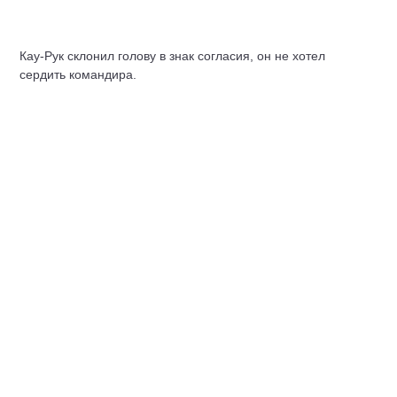
Кау-Рук склонил голову в знак согласия, он не хотел
сердить командира.
– Однако речь не об этом, – успокоившись, сообщил
Баан-Ну, – Беллиора перед нами. Наш корабль много-
много раз облетит её. Беллиора будет рассмотрена в
телекамеры и сфотографирована. Физики возьмут пробы
воздуха на разных высотах, определят величину
атмосферного давления, математики вычислят силу
тяжести. Итак, за работу.
Прежде всего техники, с ними Ильсор, надели
скафандры и, выйдя через шлюз, осмотрели обшивку
звездолёта. Поначалу когда-то зеркальная поверхность
покрылась углублениями, рытвинами – следами