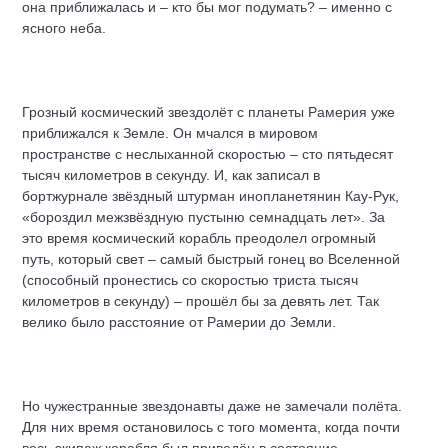
она приближалась и – кто бы мог подумать? – именно с
ясного неба.
Грозный космический звездолёт с планеты Рамерия уже
приближался к Земле. Он мчался в мировом
пространстве с неслыханной скоростью – сто пятьдесят
тысяч километров в секунду. И, как записал в
бортжурнале звёздный штурман инопланетянин Кау-Рук,
«бороздил межзвёздную пустыню семнадцать лет». За
это время космический корабль преодолел огромный
путь, который свет – самый быстрый гонец во Вселенной
(способный пронестись со скоростью триста тысяч
километров в секунду) – прошёл бы за девять лет. Так
велико было расстояние от Рамерии до Земли.
Но чужестранные звездонавты даже не замечали полёта.
Для них время остановилось с того момента, когда почти