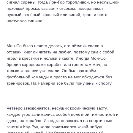
сигнал сирены, тогда Лон-Гор торопливой, но неслышной
походкой проскальзывал к отсекам, поворачивал
нужный, зелёный, красный или синий, кран, и опять
наступала тишина.
Мон-Со было нечего делать, его лётчики спали в
отсеках; книг он читать не любил, поэтому сам с собой
играл в крестики и нолики в каюте. Иногда Мон-Со
бродил коридорами корабля или гонял там мяч, но
только когда все уже спали. Он был вратарём
футбольной команды и просто не мог обходиться без
тренировок. На Рамерии все были приучены к спорту.
Четверо звездонавтов, несущих космическую вахту,
каждое утро занимались особой полётной гимнастикой и
здесь, на корабле. Изредка опаздывал на спортивные
занятия Кау-Рук, когда зачитывался какой-нибудь