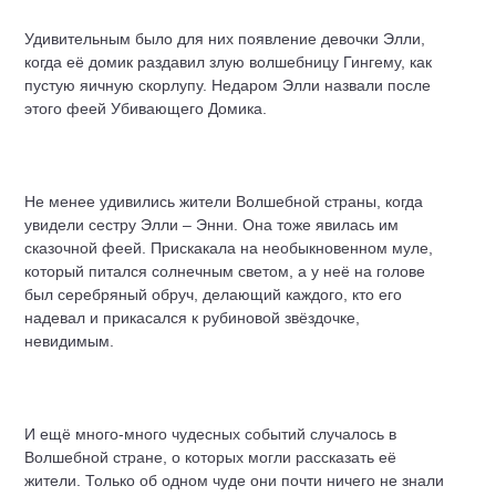
Удивительным было для них появление девочки Элли,
когда её домик раздавил злую волшебницу Гингему, как
пустую яичную скорлупу. Недаром Элли назвали после
этого феей Убивающего Домика.
Не менее удивились жители Волшебной страны, когда
увидели сестру Элли – Энни. Она тоже явилась им
сказочной феей. Прискакала на необыкновенном муле,
который питался солнечным светом, а у неё на голове
был серебряный обруч, делающий каждого, кто его
надевал и прикасался к рубиновой звёздочке,
невидимым.
И ещё много-много чудесных событий случалось в
Волшебной стране, о которых могли рассказать её
жители. Только об одном чуде они почти ничего не знали