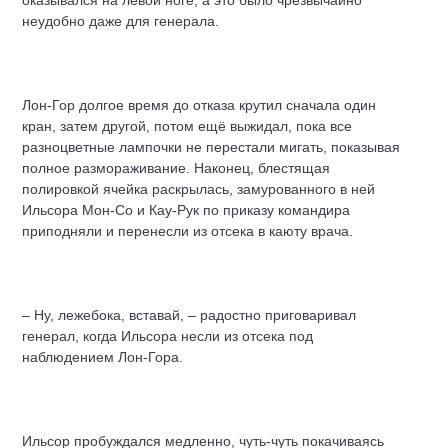
оказывался на левой ноге, а это было чрезвычайно
неудобно даже для генерала.
Лон-Гор долгое время до отказа крутил сначала один
кран, затем другой, потом ещё выжидал, пока все
разноцветные лампочки не перестали мигать, показывая
полное размораживание. Наконец, блестящая
полировкой ячейка раскрылась, замурованного в ней
Ильсора Мон-Со и Кау-Рук по приказу командира
приподняли и перенесли из отсека в каюту врача.
– Ну, лежебока, вставай, – радостно приговаривал
генерал, когда Ильсора несли из отсека под
наблюдением Лон-Гора.
Ильсор пробуждался медленно, чуть-чуть покачиваясь