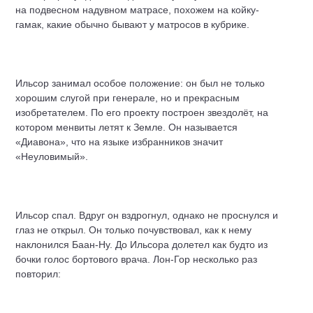
на подвесном надувном матрасе, похожем на койку-
гамак, какие обычно бывают у матросов в кубрике.
Ильсор занимал особое положение: он был не только
хорошим слугой при генерале, но и прекрасным
изобретателем. По его проекту построен звездолёт, на
котором менвиты летят к Земле. Он называется
«Диавона», что на языке избранников значит
«Неуловимый».
Ильсор спал. Вдруг он вздрогнул, однако не проснулся и
глаз не открыл. Он только почувствовал, как к нему
наклонился Баан-Ну. До Ильсора долетел как будто из
бочки голос бортового врача. Лон-Гор несколько раз
повторил: