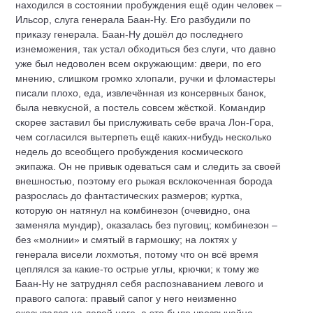
находился в состоянии пробуждения ещё один человек –
Ильсор, слуга генерала Баан-Ну. Его разбудили по
приказу генерала. Баан-Ну дошёл до последнего
изнеможения, так устал обходиться без слуги, что давно
уже был недоволен всем окружающим: двери, по его
мнению, слишком громко хлопали, ручки и фломастеры
писали плохо, еда, извлечённая из консервных банок,
была невкусной, а постель совсем жёсткой. Командир
скорее заставил бы прислуживать себе врача Лон-Гора,
чем согласился вытерпеть ещё каких-нибудь несколько
недель до всеобщего пробуждения космического
экипажа. Он не привык одеваться сам и следить за своей
внешностью, поэтому его рыжая всклокоченная борода
разрослась до фантастических размеров; куртка,
которую он натянул на комбинезон (очевидно, она
заменяла мундир), оказалась без пуговиц; комбинезон –
без «молнии» и смятый в гармошку; на локтях у
генерала висели лохмотья, потому что он всё время
цеплялся за какие-то острые углы, крючки; к тому же
Баан-Ну не затруднял себя распознаванием левого и
правого сапога: правый сапог у него неизменно