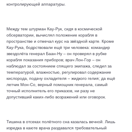
контролирующей аппаратуры.
Между тем штурман Кау-Рук, сидя в космической
обсерватории, вычислял положение корабля в
пространстве и отмечал курс на звёздной карте. Кроме
Кау-Рука, бодрствовали ещё три человека: командир
звездолёта генерал Баан-Ну – он проверял в рубке
корабля показания приборов; врач Лон-Гор – он
наблюдал за состоянием спящего экипажа, следил за
температурой, влажностью, регулировал содержание
кислорода, подачу охладителя – жидкого гелия; да ещё
летчик Мон-Со, верный помощник генерала, самый
точный исполнитель его приказов, ни разу не
допустивший каких-либо возражений или оговорок.
Тишина в отсеках полётного сна казалась вечной. Лишь
изредка в каюте врача раздавался требовательный