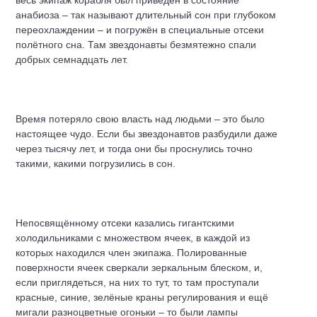
весь экипаж корабля был приведён в состояние
анабиоза – так называют длительный сон при глубоком
переохлаждении – и погружён в специальные отсеки
полётного сна. Там звездонавты безмятежно спали
добрых семнадцать лет.
Время потеряло свою власть над людьми – это было
настоящее чудо. Если бы звездонавтов разбудили даже
через тысячу лет, и тогда они бы проснулись точно
такими, какими погрузились в сон.
Непосвящённому отсеки казались гигантскими
холодильниками с множеством ячеек, в каждой из
которых находился член экипажа. Полированные
поверхности ячеек сверкали зеркальным блеском, и,
если приглядеться, на них то тут, то там проступали
красные, синие, зелёные краны регулирования и ещё
мигали разноцветные огоньки – то были лампы