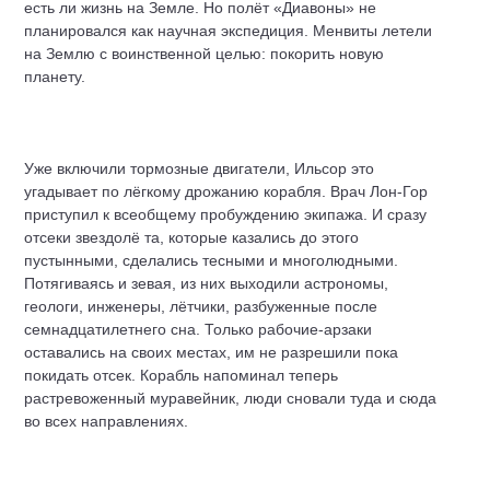
есть ли жизнь на Земле. Но полёт «Диавоны» не
планировался как научная экспедиция. Менвиты летели
на Землю с воинственной целью: покорить новую
планету.
Уже включили тормозные двигатели, Ильсор это
угадывает по лёгкому дрожанию корабля. Врач Лон-Гор
приступил к всеобщему пробуждению экипажа. И сразу
отсеки звездолё та, которые казались до этого
пустынными, сделались тесными и многолюдными.
Потягиваясь и зевая, из них выходили астрономы,
геологи, инженеры, лётчики, разбуженные после
семнадцатилетнего сна. Только рабочие-арзаки
оставались на своих местах, им не разрешили пока
покидать отсек. Корабль напоминал теперь
растревоженный муравейник, люди сновали туда и сюда
во всех направлениях.