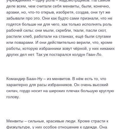
учреждениях – одну роль – надсмотрщиков. На самом
деле всем, чем считали себя менвиты, были, конечно,
арзаки, но, что-то открыв, изобретя, создав, они тут же
забывали про это. Они как будто сами признали, что не
годятся больше ни для чего, как только исполнять роль
рабочей силы: они мыли, скребли, ткали, пасли скот,
растили хлеб, работали на станках, ещё были слугами
или поварами. И они действительно верили, что, кроме
работы, которую избранники зовут чёрной, у них никаких
других дел нет. Так уж постарался колдун Гван-Ло.
Командир Баан-Ну – из менвитов. В нём есть то, что
характерно для расы избранников. Он очень высокий
силач, гордо носит на широких плечах большую круглую
голову.
Менвиты – сильные, красивые люди. Кроме страсти к
физкультуре, у них особое отношение к одежде. Она