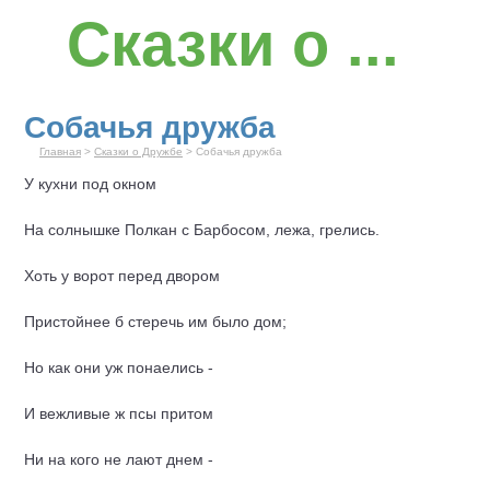
Сказки о ...
Собачья дружба
Главная
>
Сказки о Дружбе
> Собачья дружба
У кухни под окном
На солнышке Полкан с Барбосом, лежа, грелись.
Хоть у ворот перед двором
Пристойнее б стеречь им было дом;
Но как они уж понаелись -
И вежливые ж псы притом
Ни на кого не лают днем -