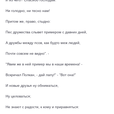
И из чего? Спасибо господам:
Ни голодно, ни тесно нам!
Притом же, право, стыдно:
Пес дружества слывет примером с давних дней,
А дружбы между псов, как будто меж людей,
Почти совсем не видно". -
"Явим же в ней пример мы в наши времена! -
Вскричал Полкан, - дай лапу!" - "Вот она!"
И новые друзья ну обниматься,
Ну целоваться;
Не знают с радости, к кому и приравняться: