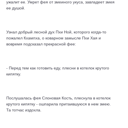
ужалит ее. Умрет фея от змеиного укуса, завладеет змея
ее душой.
Узнал добрый лесной дух Пхи Ной, которого когда-то
пожалел Кхампха, о коварном замысле Пхи Хая и
вовремя подсказал прекрасной фее:
- Перед тем как готовить еду, плесни в котелок крутого
кипятку.
Послушалась фея Слоновая Кость, плеснула в котелок
крутого кипятку - ошпарила притаившуюся в нем змею.
Та тотчас издохла.