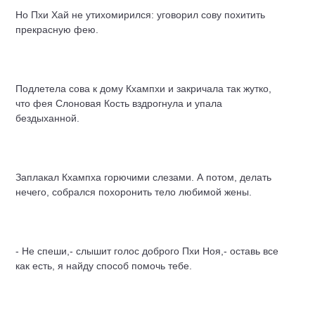
Но Пхи Хай не утихомирился: уговорил сову похитить
прекрасную фею.
Подлетела сова к дому Кхампхи и закричала так жутко,
что фея Слоновая Кость вздрогнула и упала
бездыханной.
Заплакал Кхампха горючими слезами. А потом, делать
нечего, собрался похоронить тело любимой жены.
- Не спеши,- слышит голос доброго Пхи Ноя,- оставь все
как есть, я найду способ помочь тебе.