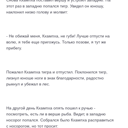
Снова Кхампха поставил вершу и устроил западню. На
этот раз в западню попался тигр. Увидел он юношу,
наклонил низко голову и молвит:
- Не обижай меня, Кхампха, не губи! Лучше отпусти на
волю, я тебе еще пригожусь. Только позови, я тут же
прибегу.
Пожалел Кхампха тигра и отпустил. Поклонился тигр,
лизнул юноше ноги в знак благодарности, радостно
рыкнул и убежал в лес.
На другой день Кхампха опять пошел к ручью -
посмотреть, есть ли в верше рыба. Видит, в западню
носорог попался. Собрался было Кхампха расправиться
с носорогом, но тот просит: