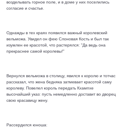
возделывать горное поле, и в доме у них поселились
согласие и счастье.
Однажды в тех краях появился важный королевский
вельможа. Увидел он фею Слоновая Кость и был так
изумлен ее красотой, что растерялся: "Да ведь она
прекраснее самой королевы!"
Вернулся вельможа в столицу, явился к королю и тотчас
рассказал, что жена бедняка затмевает красотой саму
королеву. Повелел король передать Кхампхе
высочайший указ: пусть немедленно доставит во дворец
свою красавицу жену.
Рассердился юноша: