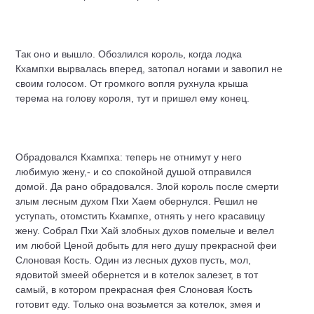
Так оно и вышло. Обозлился король, когда лодка
Кхампхи вырвалась вперед, затопал ногами и завопил не
своим голосом. От громкого вопля рухнула крыша
терема на голову короля, тут и пришел ему конец.
Обрадовался Кхампха: теперь не отнимут у него
любимую жену,- и со спокойной душой отправился
домой. Да рано обрадовался. Злой король после смерти
злым лесным духом Пхи Хаем обернулся. Решил не
уступать, отомстить Кхампхе, отнять у него красавицу
жену. Собрал Пхи Хай злобных духов помельче и велел
им любой Ценой добыть для него душу прекрасной феи
Слоновая Кость. Один из лесных духов пусть, мол,
ядовитой змеей обернется и в котелок залезет, в тот
самый, в котором прекрасная фея Слоновая Кость
готовит еду. Только она возьмется за котелок, змея и