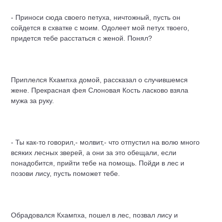
- Приноси сюда своего петуха, ничтожный, пусть он
сойдется в схватке с моим. Одолеет мой петух твоего,
придется тебе расстаться с женой. Понял?
Приплелся Кхампха домой, рассказал о случившемся
жене. Прекрасная фея Слоновая Кость ласково взяла
мужа за руку.
- Ты как-то говорил,- молвит,- что отпустил на волю много
всяких лесных зверей, а они за это обещали, если
понадобится, прийти тебе на помощь. Пойди в лес и
позови лису, пусть поможет тебе.
Обрадовался Кхампха, пошел в лес, позвал лису и