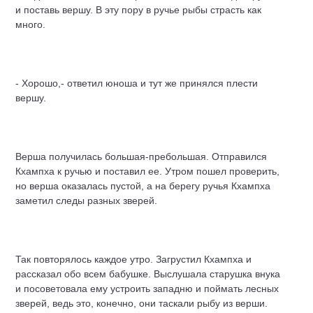
и поставь вершу. В эту пору в ручье рыбы страсть как
много.
- Хорошо,- ответил юноша и тут же принялся плести
вершу.
Верша получилась большая-пребольшая. Отправился
Кхампха к ручью и поставил ее. Утром пошел проверить,
но верша оказалась пустой, а на берегу ручья Кхампха
заметил следы разных зверей.
Так повторялось каждое утро. Загрустил Кхампха и
рассказал обо всем бабушке. Выслушала старушка внука
и посоветовала ему устроить западню и поймать лесных
зверей, ведь это, конечно, они таскали рыбу из верши.