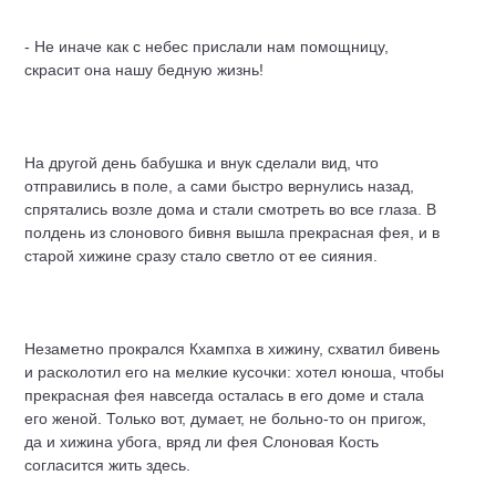
- Не иначе как с небес прислали нам помощницу,
скрасит она нашу бедную жизнь!
На другой день бабушка и внук сделали вид, что
отправились в поле, а сами быстро вернулись назад,
спрятались возле дома и стали смотреть во все глаза. В
полдень из слонового бивня вышла прекрасная фея, и в
старой хижине сразу стало светло от ее сияния.
Незаметно прокрался Кхампха в хижину, схватил бивень
и расколотил его на мелкие кусочки: хотел юноша, чтобы
прекрасная фея навсегда осталась в его доме и стала
его женой. Только вот, думает, не больно-то он пригож,
да и хижина убога, вряд ли фея Слоновая Кость
согласится жить здесь.