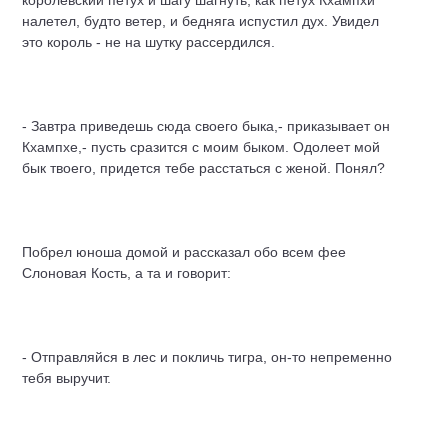
королевский петух и шагу шагнуть, как петух Кхампхи
налетел, будто ветер, и бедняга испустил дух. Увидел
это король - не на шутку рассердился.
- Завтра приведешь сюда своего быка,- приказывает он
Кхампхе,- пусть сразится с моим быком. Одолеет мой
бык твоего, придется тебе расстаться с женой. Понял?
Побрел юноша домой и рассказал обо всем фее
Слоновая Кость, а та и говорит:
- Отправляйся в лес и покличь тигра, он-то непременно
тебя выручит.