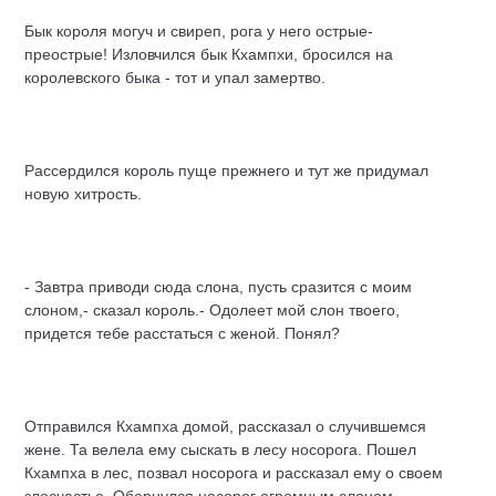
Бык короля могуч и свиреп, рога у него острые-
преострые! Изловчился бык Кхампхи, бросился на
королевского быка - тот и упал замертво.
Рассердился король пуще прежнего и тут же придумал
новую хитрость.
- Завтра приводи сюда слона, пусть сразится с моим
слоном,- сказал король.- Одолеет мой слон твоего,
придется тебе расстаться с женой. Понял?
Отправился Кхампха домой, рассказал о случившемся
жене. Та велела ему сыскать в лесу носорога. Пошел
Кхампха в лес, позвал носорога и рассказал ему о своем