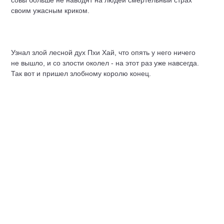
совы больше не наводят на людей смертельный страх
своим ужасным криком.
Узнал злой лесной дух Пхи Хай, что опять у него ничего
не вышло, и со злости околел - на этот раз уже навсегда.
Так вот и пришел злобному королю конец.
Решили вельможи сделать королем Кхампху, все знают,
какое у него доброе сердце. Отправились к его дому на
слонах.
Вышел Кхампха навстречу и сказал:
- Нельзя быть королем и не притеснять хороших людей.