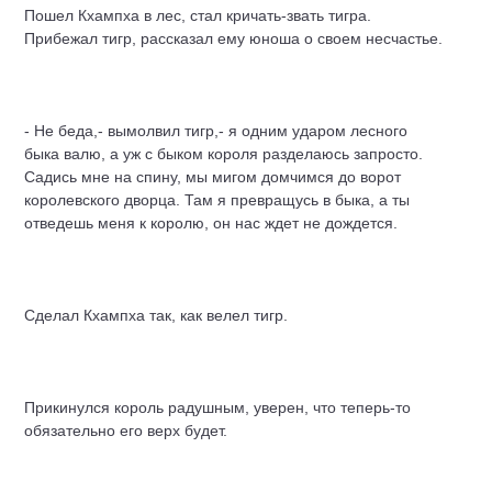
Пошел Кхампха в лес, стал кричать-звать тигра.
Прибежал тигр, рассказал ему юноша о своем несчастье.
- Не беда,- вымолвил тигр,- я одним ударом лесного
быка валю, а уж с быком короля разделаюсь запросто.
Садись мне на спину, мы мигом домчимся до ворот
королевского дворца. Там я превращусь в быка, а ты
отведешь меня к королю, он нас ждет не дождется.
Сделал Кхампха так, как велел тигр.
Прикинулся король радушным, уверен, что теперь-то
обязательно его верх будет.