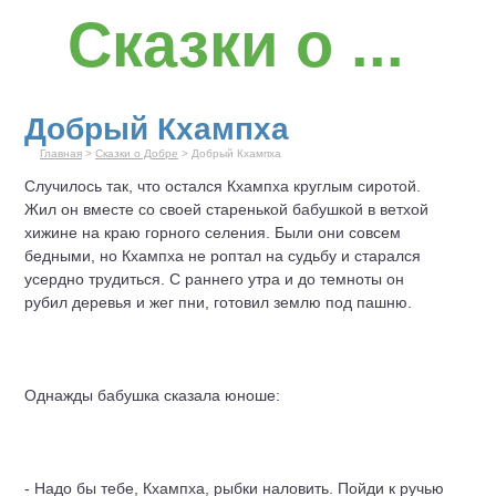
Сказки о ...
Добрый Кхампха
Главная
>
Сказки о Добре
> Добрый Кхампха
Случилось так, что остался Кхампха круглым сиротой.
Жил он вместе со своей старенькой бабушкой в ветхой
хижине на краю горного селения. Были они совсем
бедными, но Кхампха не роптал на судьбу и старался
усердно трудиться. С раннего утра и до темноты он
рубил деревья и жег пни, готовил землю под пашню.
Однажды бабушка сказала юноше:
- Надо бы тебе, Кхампха, рыбки наловить. Пойди к ручью