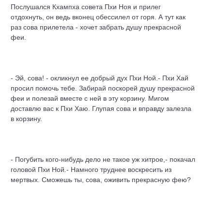
Послушался Кхампха совета Пхи Ноя и прилег
отдохнуть, он ведь вконец обессилел от горя. А тут как
раз сова прилетела - хочет забрать душу прекрасной
феи.
- Эй, сова! - окликнул ее добрый дух Пхи Ной.- Пхи Хай
просил помочь тебе. Забирай поскорей душу прекрасной
феи и полезай вместе с ней в эту корзину. Мигом
доставлю вас к Пхи Хаю. Глупая сова и вправду залезла
в корзину.
- Погубить кого-нибудь дело не такое уж хитрое,- покачал
головой Пхи Ной.- Намного труднее воскресить из
мертвых. Сможешь ты, сова, оживить прекрасную фею?