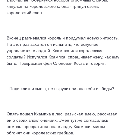
злосчастье. Обернулся носорог огромным слоном,
кинулся на королевского слона - грянул оземь
королевский слон.
Вконец разгневался король и придумал новую хитрость.
На этот раз захотел он испытать, кто искуснее
управляется с лодкой: Кхампха или королевские
солдаты? Испугался Кхампха, спрашивает жену, как ему
быть. Прекрасная фея Слоновая Кость и говорит:
- Поди кликни змею, не выручит ли она тебя из беды?
Опять пошел Кхампха в лес, разыскал змею, рассказал
ей о своих злоключениях. Змея тут же согласилась
помочь: превратится она в лодку Кхампхи, мигом
обгонят они королевских гребцов.