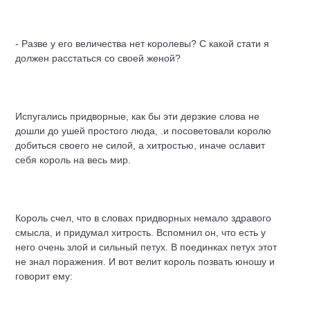
- Разве у его величества нет королевы? С какой стати я
должен расстаться со своей женой?
Испугались придворные, как бы эти дерзкие слова не
дошли до ушей простого люда, .и посоветовали королю
добиться своего не силой, а хитростью, иначе ославит
себя король на весь мир.
Король счел, что в словах придворных немало здравого
смысла, и придумал хитрость. Вспомнил он, что есть у
него очень злой и сильный петух. В поединках петух этот
не знал поражения. И вот велит король позвать юношу и
говорит ему: