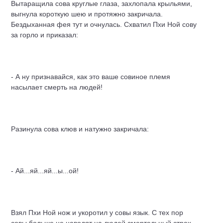
Вытаращила сова круглые глаза, захлопала крыльями,
выгнула короткую шею и протяжно закричала.
Бездыханная фея тут и очнулась. Схватил Пхи Ной сову
за горло и приказал:
- А ну признавайся, как это ваше совиное племя
насылает смерть на людей!
Разинула сова клюв и натужно закричала:
- Ай...яй...яй...ы...ой!
Взял Пхи Ной нож и укоротил у совы язык. С тех пор