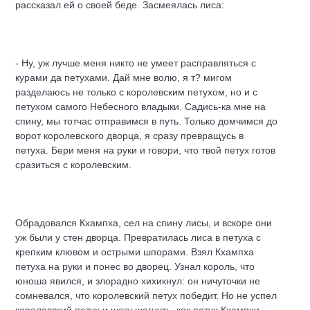
рассказал ей о своей беде. Засмеялась лиса:
- Ну, уж лучше меня никто не умеет расправляться с
курами да петухами. Дай мне волю, я т? мигом
разделаюсь не только с королевским петухом, но и с
петухом самого Небесного владыки. Садись-ка мне на
спину, мы тотчас отправимся в путь. Только домчимся до
ворот королевского дворца, я сразу превращусь в
петуха. Бери меня на руки и говори, что твой петух готов
сразиться с королевским.
Обрадовался Кхампха, сел на спину лисы, и вскоре они
уж были у стен дворца. Превратилась лиса в петуха с
крепким клювом и острыми шпорами. Взял Кхампха
петуха на руки и понес во дворец. Узнал король, что
юноша явился, и злорадно хихикнул: он ничуточки не
сомневался, что королевский петух победит. Но не успел