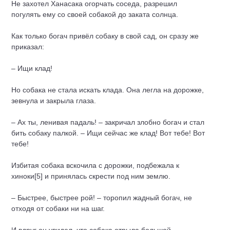
Не захотел Ханасака огорчать соседа, разрешил
погулять ему со своей собакой до заката солнца.
Как только богач привёл собаку в свой сад, он сразу же
приказал:
– Ищи клад!
Но собака не стала искать клада. Она легла на дорожке,
зевнула и закрыла глаза.
– Ах ты, ленивая падаль! – закричал злобно богач и стал
бить собаку палкой. – Ищи сейчас же клад! Вот тебе! Вот
тебе!
Избитая собака вскочила с дорожки, подбежала к
хиноки[5] и принялась скрести под ним землю.
– Быстрее, быстрее рой! – торопил жадный богач, не
отходя от собаки ни на шаг.