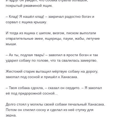
И вдруг он увидел, что собака отрыла большой,
покрытый ржавчиной ящик.
– Клад! Я нашёл клад! – закричал радостно богач и
сорвал с ящика крышку.
И тогда из ящика с шипом, визгом, писком выползли
отвратительные змеи, ящерицы, пауки, жабы, летучие
мыши.
– Ах ты, подлая тварь! – завопил в ярости богач и так
ударил собаку по голове, что та свалилась замертво.
Жестокий старик вытащил мёртвую собаку на дорогу,
закопал под сосной и пришёл к Ханасака.
– Твоя собака сдохла, – сказал он сердито. – Я закопал
её под придорожной сосной...
Долго стоял у могилы своей собаки печальный Ханасака.
Потом он спилил сосну и сделал из неё ступку для
зерна.