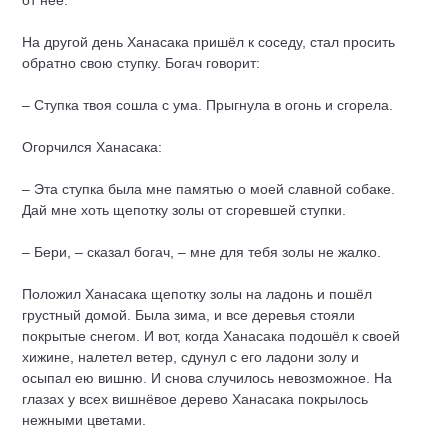
от нее.
На другой день Ханасака пришёл к соседу, стал просить
обратно свою ступку. Богач говорит:
– Ступка твоя сошла с ума. Прыгнула в огонь и сгорела.
Огорчился Ханасака:
– Эта ступка была мне памятью о моей славной собаке.
Дай мне хоть щепотку золы от сгоревшей ступки.
– Бери, – сказал богач, – мне для тебя золы не жалко.
Положил Ханасака щепотку золы на ладонь и пошёл
грустный домой. Была зима, и все деревья стояли
покрытые снегом. И вот, когда Ханасака подошёл к своей
хижине, налетел ветер, сдунул с его ладони золу и
осыпал ею вишню. И снова случилось невозможное. На
глазах у всех вишнёвое дерево Ханасака покрылось
нежными цветами.