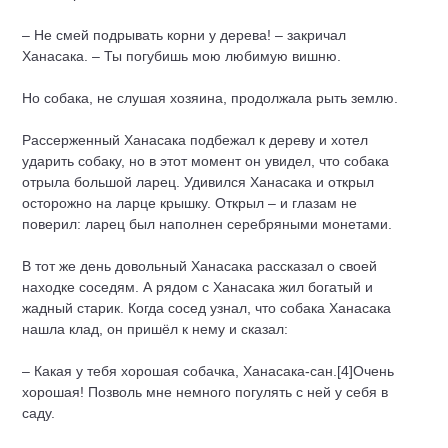
– Не смей подрывать корни у дерева! – закричал
Ханасака. – Ты погубишь мою любимую вишню.
Но собака, не слушая хозяина, продолжала рыть землю.
Рассерженный Ханасака подбежал к дереву и хотел
ударить собаку, но в этот момент он увидел, что собака
отрыла большой ларец. Удивился Ханасака и открыл
осторожно на ларце крышку. Открыл – и глазам не
поверил: ларец был наполнен серебряными монетами.
В тот же день довольный Ханасака рассказал о своей
находке соседям. А рядом с Ханасака жил богатый и
жадный старик. Когда сосед узнал, что собака Ханасака
нашла клад, он пришёл к нему и сказал:
– Какая у тебя хорошая собачка, Ханасака-сан.[4]Очень
хорошая! Позволь мне немного погулять с ней у себя в
саду.