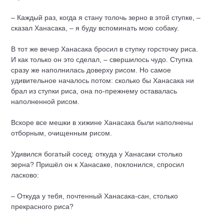
– Каждый раз, когда я стану толочь зерно в этой ступке, –
сказал Ханасака, – я буду вспоминать мою собаку.
В тот же вечер Ханасака бросил в ступку горсточку риса.
И как только он это сделал, – свершилось чудо. Ступка
сразу же наполнилась доверху рисом. Но самое
удивительное началось потом: сколько бы Ханасака ни
брал из ступки риса, она по-прежнему оставалась
наполненной рисом.
Вскоре все мешки в хижине Ханасака были наполнены
отборным, очищенным рисом.
Удивился богатый сосед: откуда у Ханасаки столько
зерна? Пришёл он к Ханасаке, поклонился, спросил
ласково:
– Откуда у тебя, почтенный Ханасака-сан, столько
прекрасного риса?