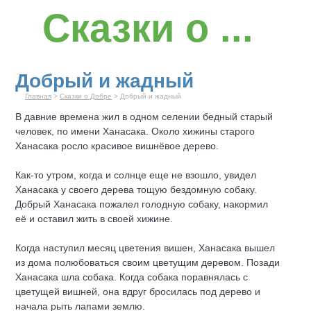
Сказки о ...
Добрый и жадный
Главная
>
Сказки о Добре
> Добрый и жадный
В давние времена жил в одном селении бедный старый
человек, по имени Ханасака. Около хижины старого
Ханасака росло красивое вишнёвое дерево.
Как-то утром, когда и солнце еще не взошло, увидел
Ханасака у своего дерева тощую бездомную собаку.
Добрый Ханасака пожалел голодную собаку, накормил
её и оставил жить в своей хижине.
Когда наступил месяц цветения вишен, Ханасака вышел
из дома полюбоваться своим цветущим деревом. Позади
Ханасака шла собака. Когда собака поравнялась с
цветущей вишней, она вдруг бросилась под дерево и
начала рыть лапами землю.