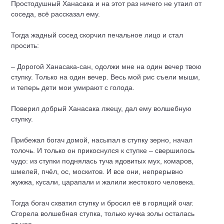
Простодушный Ханасака и на этот раз ничего не утаил от
соседа, всё рассказал ему.
Тогда жадный сосед скорчил печальное лицо и стал
просить:
– Дорогой Ханасака-сан, одолжи мне на один вечер твою
ступку. Только на один вечер. Весь мой рис съели мыши,
и теперь дети мои умирают с голода.
Поверил добрый Ханасака лжецу, дал ему волшебную
ступку.
Прибежал богач домой, насыпал в ступку зерно, начал
толочь. И только он прикоснулся к ступке – свершилось
чудо: из ступки поднялась туча ядовитых мух, комаров,
шмелей, пчёл, ос, москитов. И все они, непрерывно
жужжа, кусали, царапали и жалили жестокого человека.
Тогда богач схватил ступку и бросил её в горящий очаг.
Сгорела волшебная ступка, только кучка золы осталась