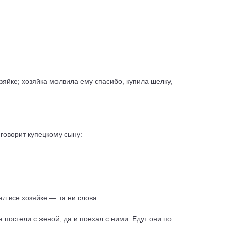
зяйке; хозяйка молвила ему спасибо, купила шелку,
 говорит купецкому сыну:
ал все хозяйке — та ни слова.
а постели с женой, да и поехал с ними. Едут они по