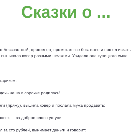
Сказки о ...
 Бессчастный; пропил он, промотал все богатство и пошел искать р
, вышивала ковер разными шелками. Увидала она купецкого сына...
стариком:
 дочь наша в сорочке родилась!
ги (пряжу), вышила ковер и послала мужа продавать:
еловек — за
добро
е слово уступи.
л за сто рублей, вынимает деньги и говорит: