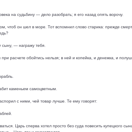
овека на судьбину — дело разобрать; я его назад опять ворочу.
м, чтоб он шел в море. Тот вспомнил слово старика: прежде смерт
едь?
 сыну, — награжу тебя.
 при расчете обойтись нельзя; в ней и копейка, и денежка, и полуш
орабль.
 набит каменьем самоцветным.
аспорил с ними, чей товар лучше. Те ему говорят:
аблей.
ться. Царь сперва хотел просто без суда повесить купецкого сына: