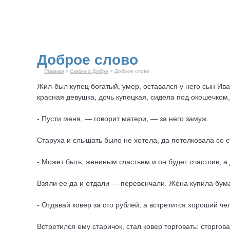
Доброе слово
Главная
>
Сказки о Добре
> Доброе слово
Жил-был купец богатый, умер, оставался у него сын Иван
красная девушка, дочь купецкая, сидела под окошечком
- Пусти меня, — говорит матери, — за него замуж.
Старуха и слышать было не хотела, да потолковала со 
- Может быть, жениным счастьем и он будет счастлив, а
Взяли ее да и отдали — перевенчали. Жена купила бума
- Отдавай ковер за сто рублей, а встретится хороший ч
Встретился ему старичок, стал ковер торговать: сторгова