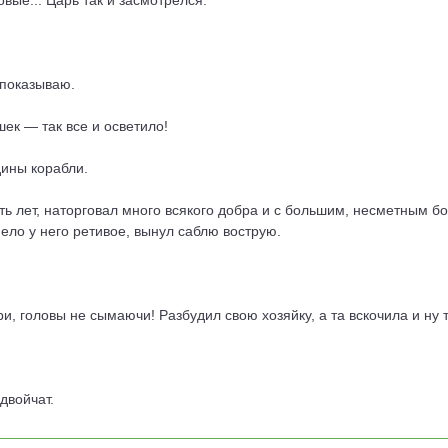
вые... Царь так и засмотрелся.
 показываю.
шек — так все и осветило!
дины корабли.
ь лет, наторговал много всякого добра и с большим, несметным бо
ело у него ретивое, вынул саблю вострую.
и, головы не сымаючи! Разбудил свою хозяйку, а та вскочила и ну 
двойчат.