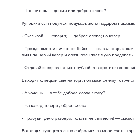
- Что хочешь — деньги или доброе слово?
Купецкий сын подумал-подумал: жена недаром наказыва
- Сказывай, — говорит, — доброе слово; на ковер!
- Прежде смерти ничего не бойся! — сказал старик, сам
вышила новый ковер и опять посылает мужа продавать:
- Отдавай ковер за пятьсот рублей, а встретится хороши
Выходит купецкий сын на торг; попадается ему тот же ст
- А хочешь — я тебе доброе слово скажу?
- На ковер; говори доброе слово.
- Пробуди, дело разбери, головы не сымаючи! — сказал 
Вот дядья купецкого сына собралися за море ехать, торг