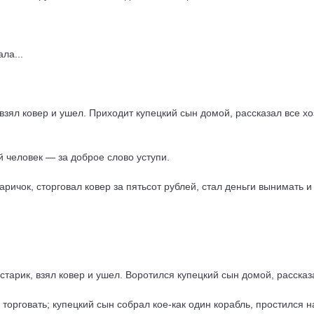
ла...
 взял ковер и ушел. Приходит купецкий сын домой, рассказал все хо
й человек — за доброе слово уступи.
аричок, сторговал ковер за пятьсот рублей, стал деньги вынимать и
старик, взял ковер и ушел. Воротился купецкий сын домой, рассказ
 торговать; купецкий сын собрал кое-как один корабль, простился н