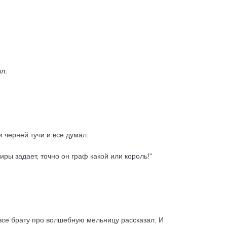
ыл.
и черней тучи и все думал:
иры задает, точно он граф какой или король!"
н все брату про волшебную мельницу рассказал. И