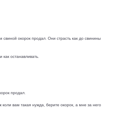
 им свиной окорок продал. Они страсть как до свинины
и как останавливать.
корок продал.
ж коли вам такая нужда, берите окорок, а мне за него