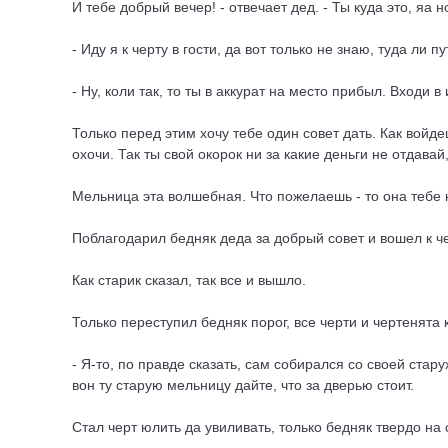
И тебе добрый вечер! - отвечает дед. - Ты куда это, яа 
- Иду я к черту в гости, да вот только не знаю, туда ли п
- Ну, коли так, то ты в аккурат на место прибыл. Входи в
Только перед этим хочу тебе один совет дать. Как войдеш
охочи. Так ты свой окорок ни за какие деньги не отдавай
Мельница эта волшебная. Что пожелаешь - то она тебе на
Поблагодарил бедняк деда за добрый совет и вошел к че
Как старик сказал, так все и вышло.
Только переступил бедняк порог, все черти и чертенята 
- Я-то, по правде сказать, сам собирался со своей стару
вон ту старую мельницу дайте, что за дверью стоит.
Стал черт юлить да увиливать, только бедняк твердо на