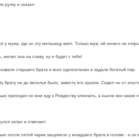
к ручку и сказал:
 у мужа, где он эту мельницу взял. Только муж; ей ничего не откр
ь, мелит она на славу, ну и будет с тебя!
озвали старшего брата и всех односельчан и задали богатый пир.
у брату не до веселья было, зависть его грызла. Сидел он от злост
ько приходил ко мне еду к Рождеству клянчить, а нынче вон какие п
нулся хитро и отвечает:
олько после пятой чарки зашумело у младшего брата в голове - и о