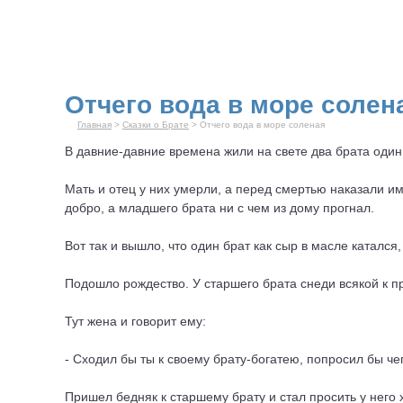
Отчего вода в море солен
Главная
>
Сказки о Брате
> Отчего вода в море соленая
В давние-давние времена жили на свете два
брат
а один
Мать и отец у них умерли, а перед смертью наказали им
добро, а младшего брата ни с чем из дому прогнал.
Вот так и вышло, что один брат как сыр в масле катался,
Подошло рождество. У старшего брата снеди всякой к пр
Тут жена и говорит ему:
- Сходил бы ты к своему брату-богатею, попросил бы че
Пришел бедняк к старшему брату и стал просить у него х