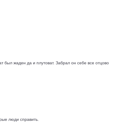
т был жаден да и плутоват. Забрал он себе все отцово
брые люди справить.