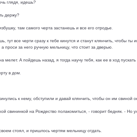
ночь глядя, идешь?
уть держу?
 избушку, там самого черта застанешь и все его отродье.
ь, тут все черти сразу к тебе кинутся и станут клянчить, чтобы ты
, а проси за него ручную мельницу, что стоит за дверью.
 мелет. А пойдешь назад, я тогда научу тебя, как ее в ход пускать 
рту в дом.
кинулись к нему, обступили и давай клянчить, чтобы он им свиной о
хой свининкой на Рождество полакомиться, - говорит бедняк. - Но у
 своем стоял, и пришлось чертям мельницу отдать.