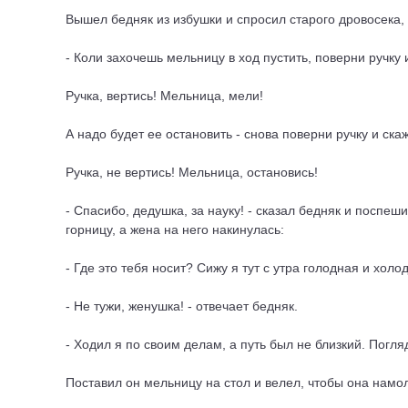
Вышел бедняк из избушки и спросил старого дровосека, 
- Коли захочешь мельницу в ход пустить, поверни ручку 
Ручка, вертись! Мельница, мели!
А надо будет ее остановить - снова поверни ручку и ска
Ручка, не вертись! Мельница, остановись!
- Спасибо, дедушка, за науку! - сказал бедняк и поспе
горницу, а жена на него накинулась:
- Где это тебя носит? Сижу я тут с утра голодная и хол
- Не тужи, женушка! - отвечает бедняк.
- Ходил я по своим делам, а путь был не близкий. Погляд
Поставил он мельницу на стол и велел, чтобы она намол