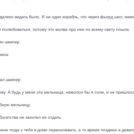
 далеко видать было. И ни один корабль, что через фьорд шел, ми
у полюбоваться, потому что молва про нее по всему свету пошла.
ин шкипер.
яина:
мал шкипер:
вожу. А будь у меня эта мельница, намолол бы я соли, и не пришлос
ебную мельницу.
богатства не захотел ее отдать.
ль мне тогда у тебя в доме переночевать, а то время позднее и дева