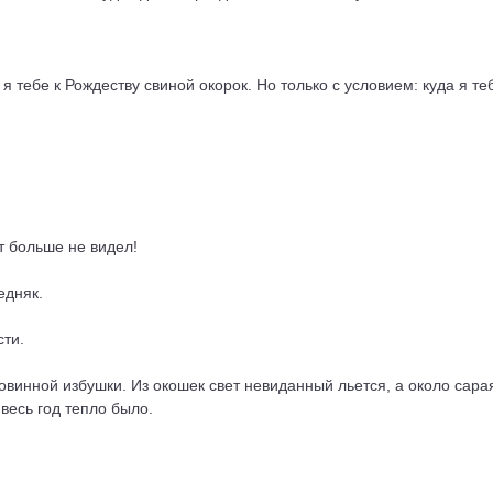
м я тебе к Рождеству свиной окорок. Но только с условием: куда я т
ут больше не видел!
едняк.
сти.
ковинной избушки. Из окошек свет невиданный льется, а около сар
 весь год тепло было.