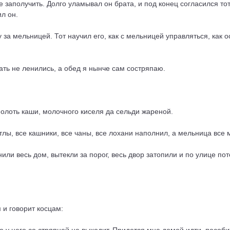
е заполучить. Долго уламывал он брата, и под конец согласился тот
л он.
за мельницей. Тот научил его, как с мельницей управляться, как о
тать не ленились, а обед я нынче сам состряпаю.
молоть каши, молочного киселя да сельди жареной.
тлы, все кашники, все чаны, все лохани наполнил, а мельница все 
или весь дом, вытекли за порог, весь двор затопили и по улице пот
 и говорит косцам: