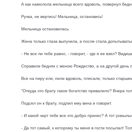
А как намолола мельница всего вдоволь, повернул бедня
Ручка, не вертись! Мельница, остановись!
Мельница остановилась.
Жена только глаза выпучила, а после стала допытываться
- Не все ли тебе равно, - говорит, - где я ее взял? Видиш
Справили бедняк с женою Рождество, а на другой день п
Все на пиру ели, пили вдоволь, плясали, только старшем
"Откуда это брату такое богатство привалило? Вчера тол
Подсел он к брату, подлил ему вина и говорит:
- И какой черт тебе все это добро принес? А тот ухмыль
- Да тот самый, к которому ты меня в гости посылал! Т