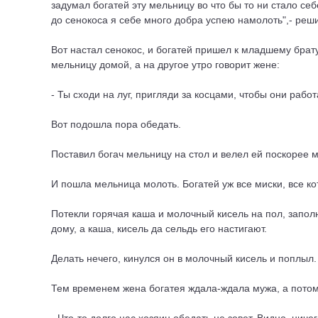
задумал богатей эту мельницу во что бы то ни стало себ
до сенокоса я себе много добра успею намолоть",- реши
Вот настал сенокос, и богатей пришел к младшему брату 
мельницу домой, а на другое утро говорит жене:
- Ты сходи на луг, пригляди за косцами, чтобы они рабо
Вот подошла пора обедать.
Поставил богач мельницу на стол и велел ей поскорее 
И пошла мельница молоть. Богатей уж все миски, все ко
Потекли горячая каша и молочный кисель на пол, заполн
дому, а каша, кисель да сельдь его настигают.
Делать нечего, кинулся он в молочный кисель и поплыл.
Тем временем жена богатея ждала-ждала мужа, а потом