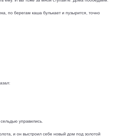
ить ему. И вы тоже за мной ступайте. Дома пообедаем.
ека, по берегам каша булькает и пузырится, точно
азал:
й сельдью управились.
олота, и он выстроил себе новый дом под золотой