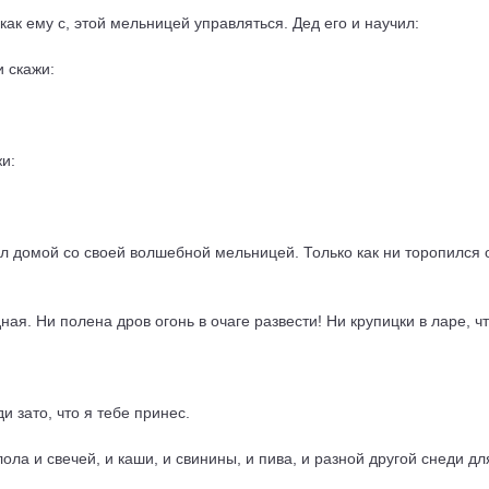
как ему с, этой мельницей управляться. Дед его и научил:
и скажи:
жи:
шил домой со своей волшебной мельницей. Только как ни торопился
одная. Ни полена дров огонь в очаге развести! Ни крупицки в ларе, 
и зато, что я тебе принес.
ола и свечей, и каши, и свинины, и пива, и разной другой снеди д