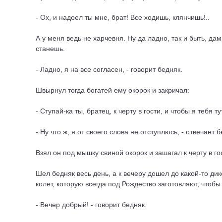
- Ох, и надоел ты мне, брат! Все ходишь, клянчишь!..
А у меня ведь не харчевня. Ну да ладно, так и быть, да
станешь.
- Ладно, я на все согласен, - говорит бедняк.
Швырнул тогда богатей ему окорок и закричал:
- Ступай-ка ты, братец, к черту в гости, и чтобы я тебя т
- Ну что ж, я от своего слова не отступлюсь, - отвечает б
Взял он под мышку свиной окорок и зашагал к черту в го
Шел бедняк весь день, а к вечеру дошел до какой-то ди
колет, которую всегда под Рождество заготовляют, чтобы
- Вечер добрый! - говорит бедняк.