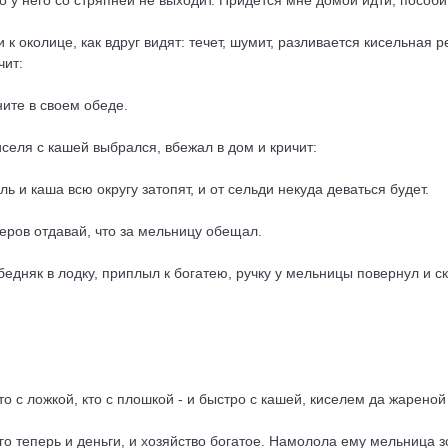
его у него со стряпней не выходит. Придется мне домой идти, пособ
к околице, как вдруг видят: течет, шумит, разливается кисельная р
чит:
ните в своем обеде.
иселя с кашей выбрался, вбежал в дом и кричит:
ль и каша всю округу затопят, и от сельди некуда деваться будет.
алеров отдавай, что за мельницу обещал.
едняк в лодку, приплыл к богатею, ручку у мельницы повернул и ск
то с ложкой, кто с плошкой - и быстро с кашей, киселем да жарено
о теперь и деньги, и хозяйство богатое. Намолола ему мельница з