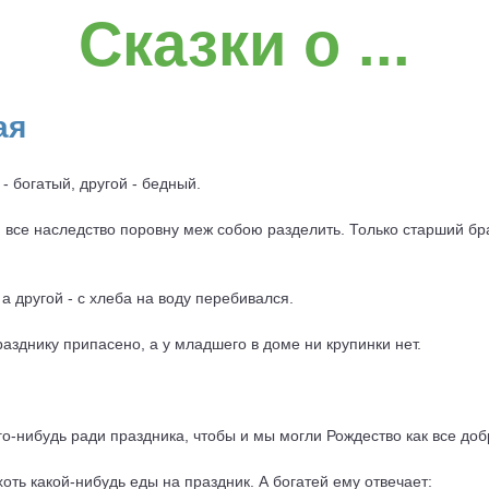
Сказки о ...
ая
 - богатый, другой - бедный.
 все наследство поровну меж собою разделить. Только старший бра
 а другой - с хлеба на воду перебивался.
азднику припасено, а у младшего в доме ни крупинки нет.
го-нибудь ради праздника, чтобы и мы могли Рождество как все до
оть какой-нибудь еды на праздник. А богатей ему отвечает: