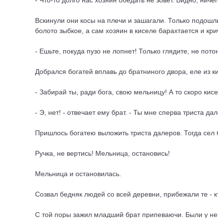
- Что-то долго нас хозяин обедать не зовет. Видно, нич
Вскинули они косы на плечи и зашагали. Только подошли 
болото зыбкое, а сам хозяин в киселе барахтается и кри
- Ешьте, покуда пузо не лопнет! Только глядите, не пото
Добрался богатей вплавь до братниного двора, еле из к
- Забирай ты, ради бога, свою мельницу! А то скоро кисе
- Э, нет! - отвечает ему брат. - Ты мне сперва триста д
Пришлось богатею выложить триста далеров. Тогда сел б
Ручка, не вертись! Мельница, остановись!
Мельница и остановилась.
Созвал бедняк людей со всей деревни, прибежали те - к
С той поры зажил младший брат припеваючи. Были у нег