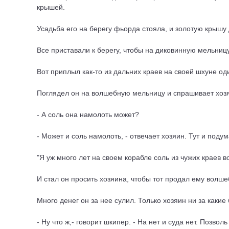
крышей.
Усадьба его на берегу фьорда стояла, и золотую крышу
Все приставали к берегу, чтобы на диковинную мельниц
Вот приплыл как-то из дальних краев на своей шхуне од
Поглядел он на волшебную мельницу и спрашивает хоз
- А соль она намолоть может?
- Может и соль намолоть, - отвечает хозяин. Тут и поду
"Я уж много лет на своем корабле соль из чужих краев 
И стал он просить хозяина, чтобы тот продал ему волш
Много денег он за нее сулил. Только хозяин ни за какие 
- Ну что ж,- говорит шкипер. - На нет и суда нет. Позво