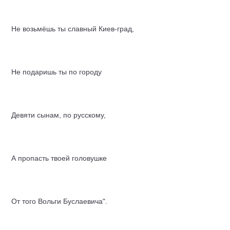
Не возьмёшь ты славный Киев-град,
Не подаришь ты по городу
Девяти сынам, по русскому,
А пропасть твоей головушке
От того Вольги Буслаевича".