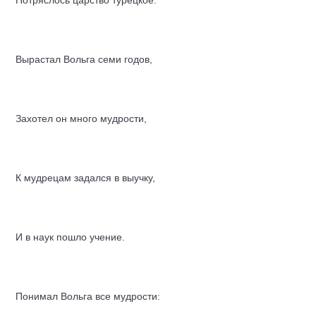
Потряслось царство турецкое.
Вырастал Вольга семи годов,
Захотел он много мудрости,
К мудрецам задался в выучку,
И в наук пошло учение.
Понимал Вольга все мудрости: