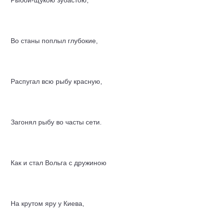
Рыбой-щукою зубастою,
Во станы поплыл глубокие,
Распугал всю рыбу красную,
Загонял рыбу во часты сети.
Как и стал Вольга с дружиною
На крутом яру у Киева,