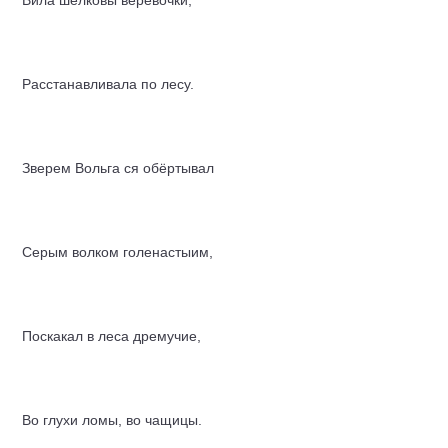
Вила шёлковы верёвочки,
Расстанавливала по лесу.
Зверем Вольга ся обёртывал
Серым волком голенастыим,
Поскакал в леса дремучие,
Во глухи ломы, во чащицы.