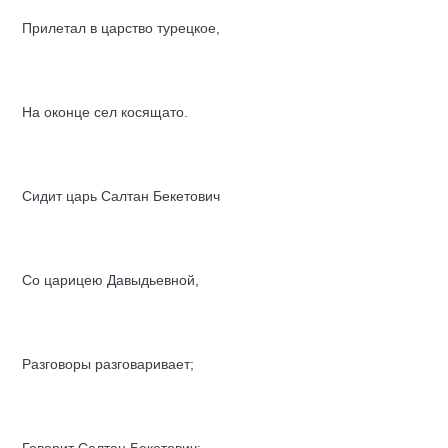
Прилетал в царство турецкое,
На оконце сел косящато.
Сидит царь Салтан Бекетович
Со царицею Давыдьевной,
Разговоры разговаривает;