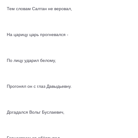
Тем словам Салтан не веровал,
На царицу царь прогневался -
По лицу ударил белому,
Прогонял он с глаз Давыдьевну.
Догадался Вольг Буслаевич,