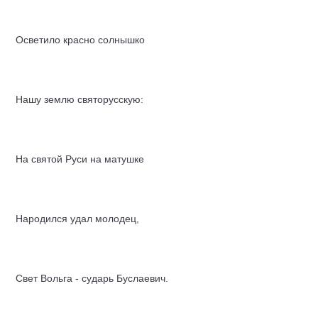
Осветило красно солнышко
Нашу землю святорусскую:
На святой Руси на матушке
Народился удал молодец,
Свет Вольга - сударь Буслаевич.