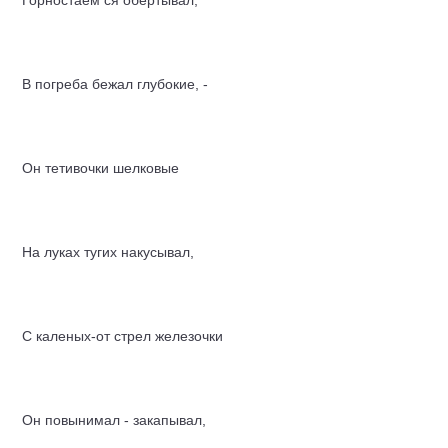
Горностаем ся обёртывал,
В погреба бежал глубокие, -
Он тетивочки шелковые
На луках тугих накусывал,
С каленых-от стрел железочки
Он повынимал - закапывал,