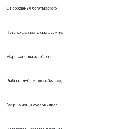
От рожденья богатырского
Потряслася мать сыра земля,
Море сине всколыбалося,
Рыбы в глубь моря забилися,
Звери в чащи схоронилися,