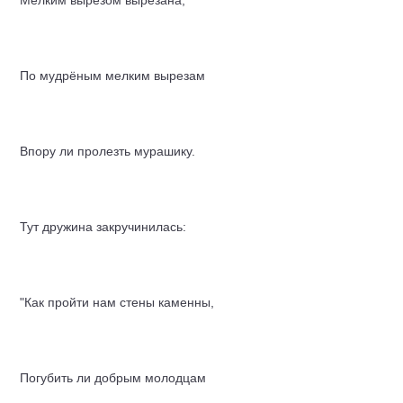
Мелким вырезом вырезана;
По мудрёным мелким вырезам
Впору ли пролезть мурашику.
Тут дружина закручинилась:
"Как пройти нам стены каменны,
Погубить ли добрым молодцам