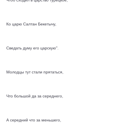
Чтоб сходил в царство турецкое,
Ко царю Салтан Бекетычу,
Сведать думу его царскую".
Молодцы тут стали прятаться,
Что большой да за середнего,
А середний что за меньшего,