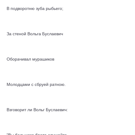
В подворотню зуба рыбьего;
За стеной Вольга Буслаевич
Оборачивал мурашиков
Молодцами с сбруей ратною.
Взговорит ли Вольг Буслаевич: