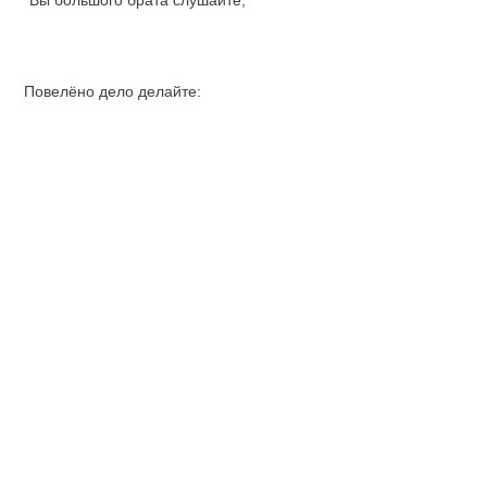
"Вы большого брата слушайте,
Повелёно дело делайте:
В славном царстве во турецкиим
Вырубайте стар и малого.
Изведите всех до кореня;
Оставляйте только лучшиих