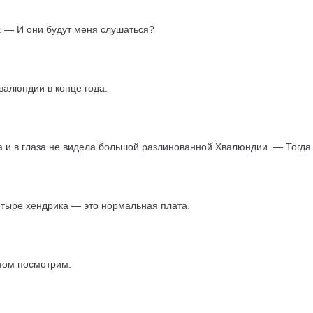
 — И они будут меня слушаться?
валюндии в конце года.
а и в глаза не видела большой разлинованной Хвалюндии. — Тогда 
етыре хендрика — это нормальная плата.
том посмотрим.