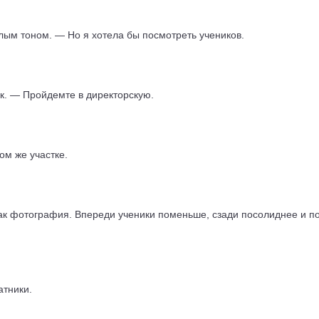
лым тоном. — Но я хотела бы посмотреть учеников.
к. — Пройдемте в директорскую.
ом же участке.
ак фотография. Впереди ученики поменьше, сзади посолиднее и п
атники.