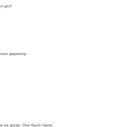
л цел!
осил директор.
е на доске. Оно было такое: